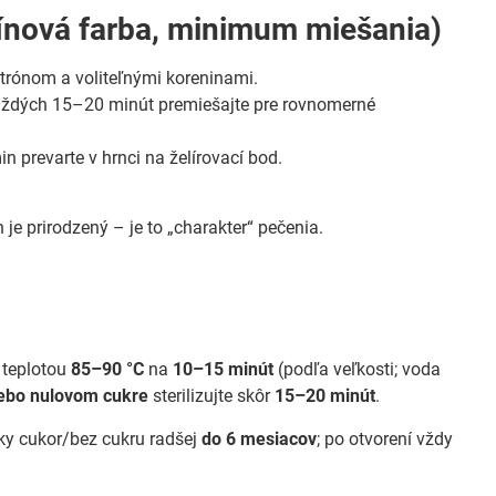
ínová farba, minimum miešania)
itrónom a voliteľnými koreninami.
aždých 15–20 minút premiešajte pre rovnomerné
n prevarte v hrnci na želírovací bod.
 je prirodzený – je to „charakter“ pečenia.
 teplotou
85–90 °C
na
10–15 minút
(podľa veľkosti; voda
ebo nulovom cukre
sterilizujte skôr
15–20 minút
.
zky cukor/bez cukru radšej
do 6 mesiacov
; po otvorení vždy