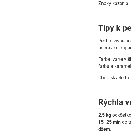
Znaky kazenia: 
Tipy k pe
Pektín: višne h
prípravok; príp
Farba: varte v
š
farbu a karamel
Chuť: skvelo fu
Rýchla v
2,5 kg
odkôstko
15–25 min
do t
džem
.