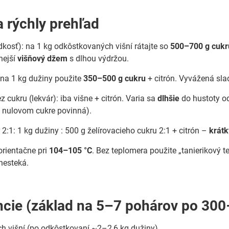
 rýchly prehľad
adkosť): na 1 kg odkôstkovaných višní rátajte so
500–700 g cukr
nejší
višňový džem
s dlhou výdržou.
 na 1 kg dužiny použite
350–500 g cukru
+ citrón. Vyvážená sladk
z cukru (lekvár): iba višne + citrón. Varia sa
dlhšie
do hustoty od
i nulovom cukre povinná).
 2:1: 1 kg dužiny : 500 g želírovacieho cukru 2:1 + citrón –
krátk
rientačne pri
104–105 °C
. Bez teplomera použite „tanierikový 
nesteká.
ncie (základ na 5–7 pohárov po 30
ch višní (po odkôstkovaní ~2–2,6 kg dužiny)