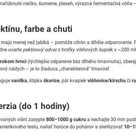
nafúknuté viečko, šumenie, pleseň, výrazná fermentačná vôňa –
ktínu, farbe a chuti
o majú menej než jablká – pomôže citrón a dlhšie odparovanie. 
adne uvarte
pektínový odvar
z hrsťky višňových šupiek v ~200 ml 
irokom hrnci
(rýchlejšie odparenie bez dlhého tmavnutia), zbera
ový nádych – je to žiaduca „charakterová“ tmavosť.
nguje
vanilka
, štipka
škorice
, pár kvapiek
višňovice/kirschu
či
r
erzia (do 1 hodiny)
vaných višní zasypte
800–1000 g cukru
a nechajte 30 min pustiť
anierikového testu, naliať horúce do pohárov a sterilizovať
10–15