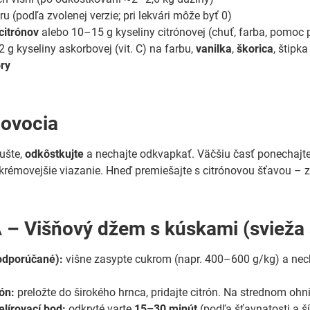
u (podľa zvolenej verzie; pri lekvári môže byť 0)
citrónov
alebo 10–15 g kyseliny citrónovej (chuť, farba, pomoc 
2 g kyseliny askorbovej (vit. C) na farbu,
vanilka
,
škorica
, štipka
ôry
 ovocia
ušte,
odkôstkujte
a nechajte odkvapkať. Väčšiu časť ponechajte
krémovejšie viazanie. Hneď premiešajte s citrónovou šťavou – 
 – Višňový džem s kúskami (svieža 
odporúčané):
višne zasypte cukrom (napr. 400–600 g/kg) a nec
ón:
preložte do širokého hrnca, pridajte citrón. Na strednom ohni
elírovací bod:
odkryté varte
15–30 minút
(podľa šťavnatosti a ší