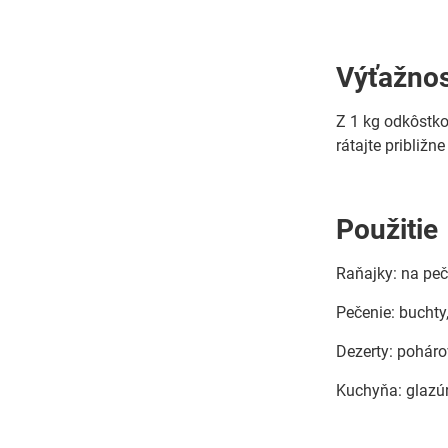
Výťažnos
Z 1 kg odkôstko
rátajte približne
Použitie
Raňajky: na peči
Pečenie: buchty
Dezerty: poháro
Kuchyňa: glazú