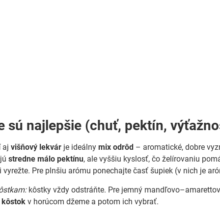
 sú najlepšie (chuť, pektín, výťažno
í
aj
višňový lekvár
je ideálny
mix odrôd
– aromatické, dobre vyz
ajú
stredne málo pektínu
, ale vyššiu kyslosť, čo želírovaniu po
 vyrežte. Pre plnšiu arómu ponechajte časť šupiek (v nich je aró
ôstkam:
kôstky vždy odstráňte. Pre jemný mandľovo–amaretto
 kôstok
v horúcom džeme a potom ich vybrať.