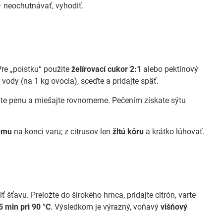
 neochutnávať, vyhodiť.
Pre „poistku“ použite
želírovací cukor 2:1
alebo pektínový
vody (na 1 kg ovocia), sceďte a pridajte späť.
jte penu a miešajte rovnomerne. Pečením získate sýtu
umu
na konci varu; z citrusov len
žltú kôru
a krátko lúhovať.
 šťavu. Preložte do širokého hrnca, pridajte citrón, varte
 min pri 90 °C
. Výsledkom je výrazný, voňavý
višňový