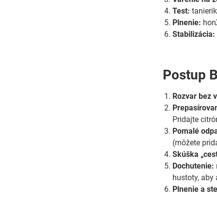
Test:
tanieri
Plnenie:
hor
Stabilizácia:
Postup B
Rozvar bez 
Prepasírova
Pridajte citró
Pomalé odpa
(môžete prida
Skúška „cest
Dochutenie:
hustoty, aby
Plnenie a ste