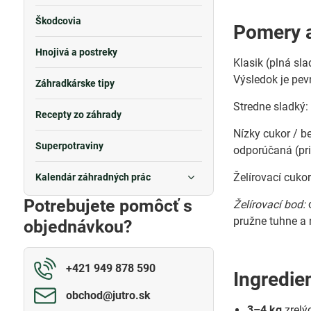
Škodcovia
Pomery a
Hnojivá a postreky
Klasik (plná sl
Výsledok je pev
Záhradkárske tipy
Stredne sladký:
Recepty zo záhrady
Nízky cukor / be
Superpotraviny
odporúčaná (pr
Želírovací cukor
Kalendár záhradných prác
Potrebujete pomôcť s
Želírovací bod:
o
pružne tuhne a 
objednávkou?
+421 949 878 590
Ingredie
obchod​@jutro​.sk
3–4 kg
zrelý