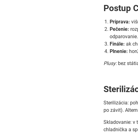
Postup C
Príprava:
viš
Pečenie:
roz
odparovanie
Finále:
ak ch
Plnenie:
horú
Plusy:
bez státi
Steriliz
Sterilizácia: po
po závit). Alter
Skladovanie: v 
chladnička a s