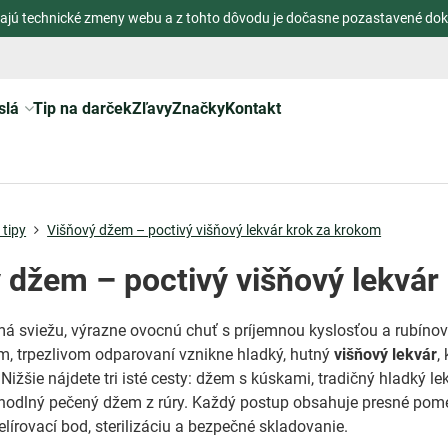
ajú technické zmeny webu a z tohto dôvodu je dočasne pozastavené dok
slá
Tip na darček
Zľavy
Značky
Kontakt
tipy
Višňový džem – poctivý višňový lekvár krok za krokom
 džem – poctivý višňový lekvár
á sviežu, výrazne ovocnú chuť s príjemnou kyslosťou a rubíno
om, trpezlivom odparovaní vznikne hladký, hutný
višňový lekvár
,
. Nižšie nájdete tri isté cesty: džem s kúskami, tradičný hladký lek
hodlný pečený džem z rúry. Každý postup obsahuje presné pome
želírovací bod, sterilizáciu a bezpečné skladovanie.