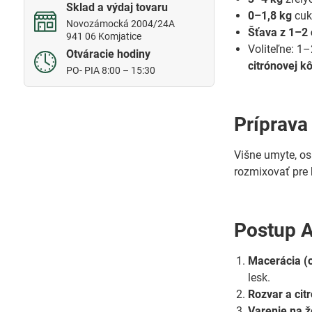
Sklad a výdaj tovaru
0–1,8 kg
cukr
Novozámocká 2004/24A
Šťava z 1–2 
941 06 Komjatice
Voliteľne: 1–
Otváracie hodiny
citrónovej k
PO- PIA 8:00 – 15:30
Príprava
Višne umyte, os
rozmixovať pre 
Postup A
Macerácia (
lesk.
Rozvar a citr
Varenie na ž