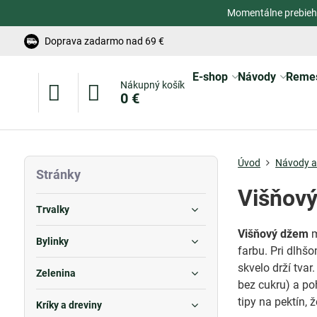
Momentálne prebieh
Doprava zadarmo nad 69 €
E-shop
Návody
Reme
Nákupný košík
0 €
Úvod
Návody a 
Stránky
Višňový
Trvalky
Višňový džem
m
Bylinky
farbu. Pri dlhš
skvelo drží tvar
Zelenina
bez cukru) a po
tipy na pektín, 
Kríky a dreviny