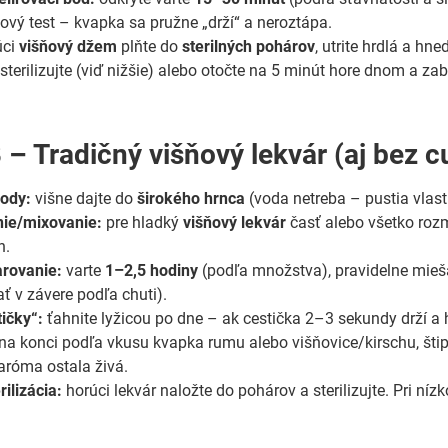
kový test – kvapka sa pružne „drží“ a neroztápa.
úci
višňový džem
plňte do
sterilných pohárov
, utrite hrdlá a hne
sterilizujte (viď nižšie) alebo otočte na 5 minút hore dnom a zab
 – Tradičný višňový lekvár (aj bez c
vody:
višne dajte do
širokého hrnca
(voda netreba – pustia vlas
nie/mixovanie:
pre hladký
višňový lekvár
časť alebo všetko rozm
n.
rovanie:
varte
1–2,5 hodiny
(podľa množstva), pravidelne mieš
ť v závere podľa chuti).
ičky“:
ťahnite lyžicou po dne – ak cestička 2–3 sekundy drží a h
na konci podľa vkusu kvapka rumu alebo višňovice/kirschu, štipk
 aróma ostala živá.
rilizácia:
horúci lekvár naložte do pohárov a sterilizujte. Pri n