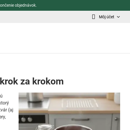
ončenie objednávok.
Môj účet
 krok za krokom
vú
 ktorý
vár (aj
ry,