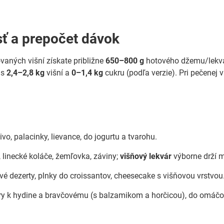
ť a prepočet dávok
vaných višní získate približne
650–800 g
hotového džemu/lekvá
 s
2,4–2,8 kg
višní a
0–1,4 kg
cukru (podľa verzie). Pri pečenej v
vo, palacinky, lievance, do jogurtu a tvarohu.
, linecké koláče, žemľovka, záviny;
višňový lekvár
výborne drží m
vé dezerty, plnky do croissantov, cheesecake s višňovou vrstvou
ry k hydine a bravčovému (s balzamikom a horčicou), do omáčo