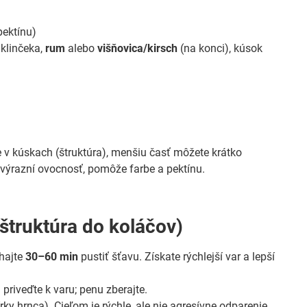
pektínu)
 klinčeka,
rum
alebo
višňovica/kirsch
(na konci), kúsok
 v kúskach (štruktúra), menšiu časť môžete krátko
zvýrazní ovocnosť, pomôže farbe a pektínu.
štruktúra do koláčov)
hajte
30–60 min
pustiť šťavu. Získate rýchlejší var a lepší
 priveďte k varu; penu zberajte.
rky hrnca). Cieľom je rýchle, ale nie agresívne odparenie.