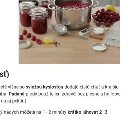
sť)
reté višne so
sviežou kyslosťou
dodajú čistú chuť a krajšiu
máha.
Padané
plody použite len zdravé, bez plesne a hniloby;
ma aj pektín).
vý nádych môžete na 1–2 minúty
krátko lúhovať 2–3