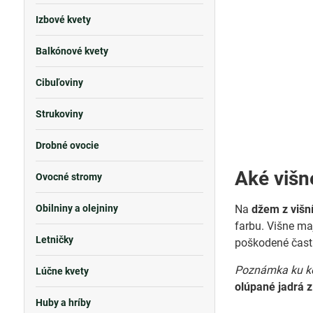
Izbové kvety
Balkónové kvety
Cibuľoviny
Strukoviny
Drobné ovocie
Aké višne
Ovocné stromy
Obilniny a olejniny
Na
džem z višn
farbu. Višne m
Letničky
poškodené časti
Poznámka ku k
Lúčne kvety
olúpané jadrá z
Huby a hríby