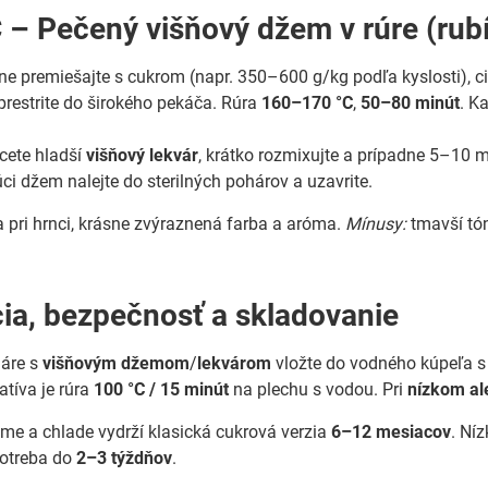
 – Pečený višňový džem v rúre (rub
ne premiešajte s cukrom (napr. 350–600 g/kg podľa kyslosti), c
prestrite do širokého pekáča. Rúra
160–170 °C
,
50–80 minút
. K
.
cete hladší
višňový lekvár
, krátko rozmixujte a prípadne 5–10 mi
ci džem nalejte do sterilných pohárov a uzavrite.
a pri hrnci, krásne zvýraznená farba a aróma.
Mínusy:
tmavší tón
ácia, bezpečnosť a skladovanie
háre s
višňovým džemom
/
lekvárom
vložte do vodného kúpeľa s
natíva je rúra
100 °C / 15 minút
na plechu s vodou. Pri
nízkom al
tme a chlade vydrží klasická cukrová verzia
6–12 mesiacov
. Ní
potreba do
2–3 týždňov
.