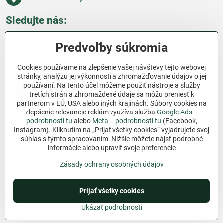
Sledujte nás:
Facebook
Pinterest
Instagram
Blog
Predvoľby súkromia
Všetko o nákupe
Cookies používame na zlepšenie vašej návštevy tejto webovej
stránky, analýzu jej výkonnosti a zhromažďovanie údajov o jej
používaní. Na tento účel môžeme použiť nástroje a služby
Ďakujeme za podporu
tretích strán a zhromaždené údaje sa môžu preniesť k
partnerom v EÚ, USA alebo iných krajinách. Súbory cookies na
Sme slovenský e-shop bez dotácií​. Fungujeme len
zlepšenie relevancie reklám využíva služba
Google Ads –
vďaka vám – ľuďom, ktorí veria v poctivú prácu a
podrobnosti tu
alebo
Meta – podrobnosti tu
(Facebook,
lásku k pôde​. Každý nákup na Jutro​.sk nám pomáha
Instagram). Kliknutím na „Prijať všetky cookies“ vyjadrujete svoj
súhlas s týmto spracovaním. Nižšie môžete nájsť podrobné
pokračovať v tom, čo má zmysel – pomáhať
informácie alebo upraviť svoje preferencie
záhradkárom zadarmo a srdcom​.
Zásady ochrany osobných údajov
©
2026
Copyright
Predvoľby súkromia
Zásady ochrany osobných údajov
Prijať všetky cookies
Podmienky používania
Ukázať podrobnosti
Vytvorené pomocou:
BiznisWeb.sk