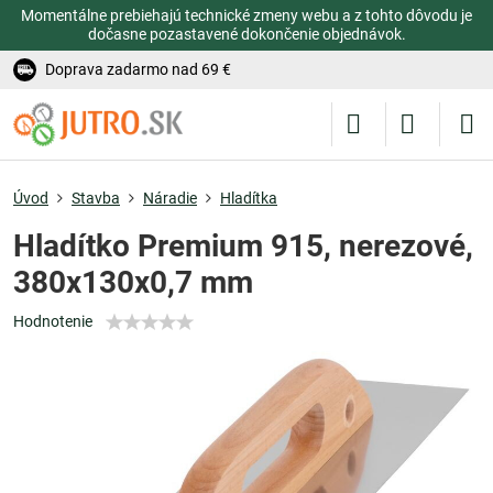
Momentálne prebiehajú technické zmeny webu a z tohto dôvodu je
dočasne pozastavené dokončenie objednávok.
Doprava zadarmo nad 69 €
Úvod
Stavba
Náradie
Hladítka
Hladítko Premium 915, nerezové,
380x130x0,7 mm
Hodnotenie