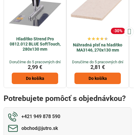
30%
Hladítko Strend Pro
0812.012 BLUE SoftTouch,
Náhradná plsť na hladítko
280x130 mm
MA3146, 270x130 mm
Doručíme do 5 pracovných dní
Doručíme do 5 pracovných dní
2,99 €
2,81 €
Do košíka
Do košíka
Potrebujete pomôcť s objednávkou?
+421 949 878 590
obchod​@jutro​.sk