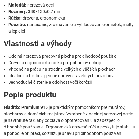
Materiál:
nerezová oceľ
Rozmery:
380x130x0,7 mm
Rúčka:
drevená, ergonomická
Použitie:
nanášanie, zrovnávanie a vyhladzovanie omietok, malty
a lepidiel
Vlastnosti a výhody
Odolná nerezová pracovná plocha pre dlhodobé použitie
Drevená ergonomická rúčka pre pohodlný úchop
Vhodné na prácu na stredne veľkých a väčších plochách
Ideálne na hrubé aj jemné úpravy stavebných povrchov
Jednoduché čistenie a odolnosť voči korózii
Popis produktu
Hladítko Premium 915
je praktickým pomocníkom pre murárov,
stavbárov a domácich majstrov. Vyrobené z odolnej nerezovej ocele,
je navrhnuté tak, aby odolávalo opotrebovaniu a zabezpečilo
dlhodobé používanie. Ergonomická drevená rúčka poskytuje stabilitu
a pohodlie pri práci, čo znižuje únavu pri dlhodobom používaní.