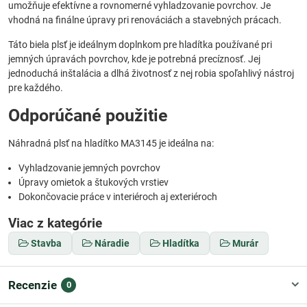
umožňuje efektívne a rovnomerné vyhladzovanie povrchov. Je
vhodná na finálne úpravy pri renováciách a stavebných prácach.
Táto biela plsť je ideálnym doplnkom pre hladítka používané pri
jemných úpravách povrchov, kde je potrebná precíznosť. Jej
jednoduchá inštalácia a dlhá životnosť z nej robia spoľahlivý nástroj
pre každého.
Odporúčané použitie
Náhradná plsť na hladítko MA3145 je ideálna na:
Vyhladzovanie jemných povrchov
Úpravy omietok a štukových vrstiev
Dokončovacie práce v interiéroch aj exteriéroch
Viac z kategórie
Stavba
Náradie
Hladítka
Murár
Recenzie
0