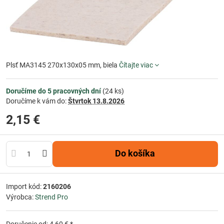
Plsť MA3145 270x130x05 mm, biela
Čítajte viac
Doručíme do 5 pracovných dní
(
24
ks)
Doručíme k vám do:
Štvrtok
13.8.2026
2,15 €
Do košíka
Import kód:
2160206
Výrobca:
Strend Pro
Doručenie od: 4,60 € *