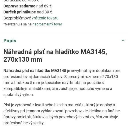
Doprava zadarmo
nad 69 €
Darček pri nákupe
nad 39 €
Bezproblémové
vrátenie tovaru
*Nevzťahuje sa na
nadrozmerný tovar
Popis
Náhradná plsť na hladítko MA3145,
270x130 mm
Náhradná plsť na hladítko MA3145
je nevyhnutným doplnkom pre
profesionálov aj domácich kutilov. S presnými rozmermi 270x130
mm a hrúbkou 5 mm je špeciálne navrhnutá na použitie s
kompatibilnými hladítkami, čím zaisťuje jednoduchú výmenu a
spoľahlivý výkon.
Plsť je vyrobená z kvalitného bieleho materiálu, ktorý je odolný a
efektívny pri jemnom vyhladzovaní povrchov. Je ideálna na finálne
úpravy omietok, štukov a iných povrchových vrstiev, čím zaručuje
profesionálne výsledky.