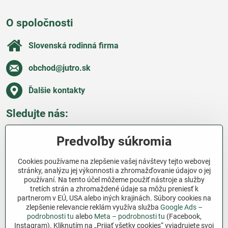
O spoločnosti
Slovenská rodinná firma
obchod​@jutro​.sk
Ďalšie kontakty
Sledujte nás:
Facebook
Pinterest
Instagram
Blog
Predvoľby súkromia
Všetko o nákupe
Cookies používame na zlepšenie vašej návštevy tejto webovej
stránky, analýzu jej výkonnosti a zhromažďovanie údajov o jej
používaní. Na tento účel môžeme použiť nástroje a služby
Ďakujeme za podporu
tretích strán a zhromaždené údaje sa môžu preniesť k
partnerom v EÚ, USA alebo iných krajinách. Súbory cookies na
Sme slovenský e-shop bez dotácií​. Fungujeme len
zlepšenie relevancie reklám využíva služba
Google Ads –
vďaka vám – ľuďom, ktorí veria v poctivú prácu a
podrobnosti tu
alebo
Meta – podrobnosti tu
(Facebook,
lásku k pôde​. Každý nákup na Jutro​.sk nám pomáha
Instagram). Kliknutím na „Prijať všetky cookies“ vyjadrujete svoj