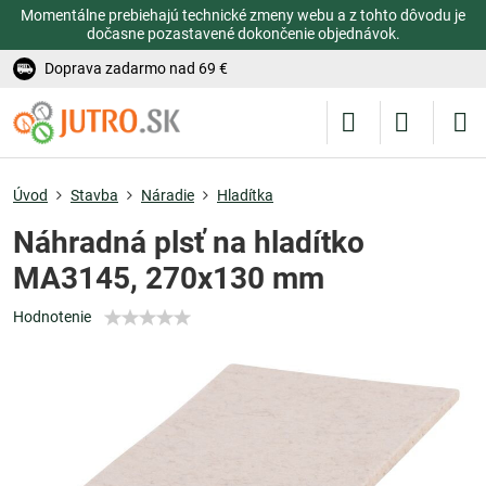
Momentálne prebiehajú technické zmeny webu a z tohto dôvodu je
dočasne pozastavené dokončenie objednávok.
Doprava zadarmo nad 69 €
Úvod
Stavba
Náradie
Hladítka
Náhradná plsť na hladítko
MA3145, 270x130 mm
Hodnotenie