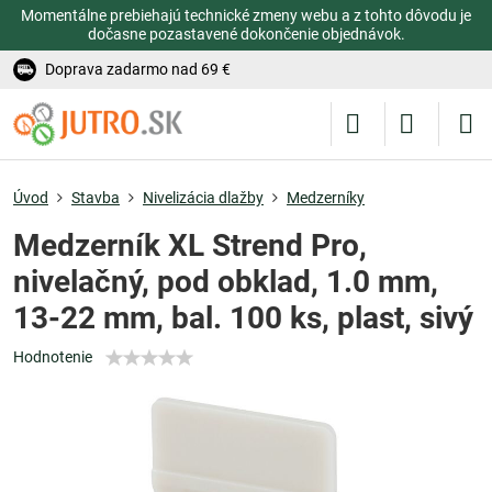
Momentálne prebiehajú technické zmeny webu a z tohto dôvodu je
dočasne pozastavené dokončenie objednávok.
Doprava zadarmo nad 69 €
Úvod
Stavba
Nivelizácia dlažby
Medzerníky
Medzerník XL Strend Pro,
nivelačný, pod obklad, 1.0 mm,
13-22 mm, bal. 100 ks, plast, sivý
Hodnotenie