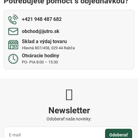
Potrebujete pomôcť s objednávkou?
+421 948 487 682
obchod​@jutro​.sk
Sklad a výdaj tovaru
Hlavná 807/458, 029 44 Rabča
Otváracie hodiny
PO- PIA 8:00 – 15:30
Newsletter
Odoberať naše novinky:
Odoberať