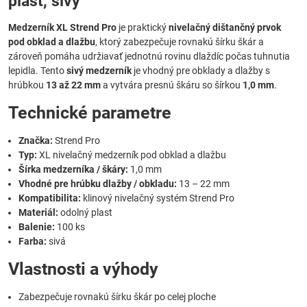
plast, sivý
Medzerník XL Strend Pro
je praktický
nivelačný dištančný prvok
pod obklad a dlažbu
, ktorý zabezpečuje rovnakú šírku škár a
zároveň pomáha udržiavať jednotnú rovinu dlaždíc počas tuhnutia
lepidla. Tento
sivý medzerník
je vhodný pre obklady a dlažby s
hrúbkou
13 až 22 mm
a vytvára presnú škáru so šírkou
1,0 mm
.
Technické parametre
Značka:
Strend Pro
Typ:
XL nivelačný medzerník pod obklad a dlažbu
Šírka medzerníka / škáry:
1,0 mm
Vhodné pre hrúbku dlažby / obkladu:
13 – 22 mm
Kompatibilita:
klinový nivelačný systém Strend Pro
Materiál:
odolný plast
Balenie:
100 ks
Farba:
sivá
Vlastnosti a výhody
Zabezpečuje rovnakú šírku škár po celej ploche