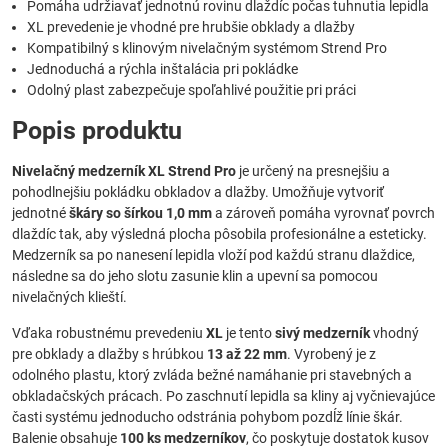
Pomáha udržiavať jednotnú rovinu dlaždíc počas tuhnutia lepidla
XL prevedenie je vhodné pre hrubšie obklady a dlažby
Kompatibilný s klinovým nivelačným systémom Strend Pro
Jednoduchá a rýchla inštalácia pri pokládke
Odolný plast zabezpečuje spoľahlivé použitie pri práci
Popis produktu
Nivelačný medzerník XL Strend Pro
je určený na presnejšiu a
pohodlnejšiu pokládku obkladov a dlažby. Umožňuje vytvoriť
jednotné
škáry so šírkou 1,0 mm
a zároveň pomáha vyrovnať povrch
dlaždíc tak, aby výsledná plocha pôsobila profesionálne a esteticky.
Medzerník sa po nanesení lepidla vloží pod každú stranu dlaždice,
následne sa do jeho slotu zasunie klin a upevní sa pomocou
nivelačných klieští.
Vďaka robustnému prevedeniu
XL
je tento
sivý medzerník
vhodný
pre obklady a dlažby s hrúbkou
13 až 22 mm
. Vyrobený je z
odolného plastu, ktorý zvláda bežné namáhanie pri stavebných a
obkladačských prácach. Po zaschnutí lepidla sa kliny aj vyčnievajúce
časti systému jednoducho odstránia pohybom pozdĺž línie škár.
Balenie obsahuje
100 ks medzerníkov
, čo poskytuje dostatok kusov