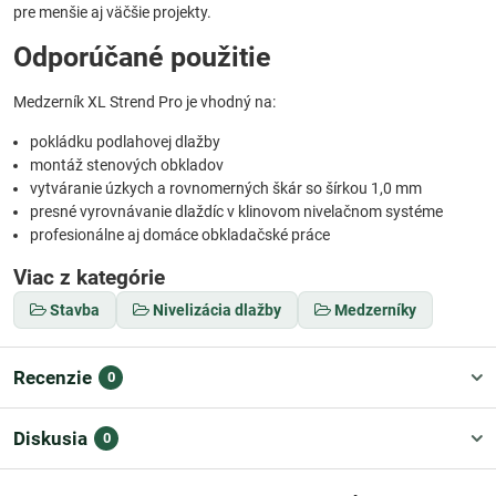
pre menšie aj väčšie projekty.
Odporúčané použitie
Medzerník XL Strend Pro je vhodný na:
pokládku podlahovej dlažby
montáž stenových obkladov
vytváranie úzkych a rovnomerných škár so šírkou 1,0 mm
presné vyrovnávanie dlaždíc v klinovom nivelačnom systéme
profesionálne aj domáce obkladačské práce
Viac z kategórie
Stavba
Nivelizácia dlažby
Medzerníky
Recenzie
0
Diskusia
0