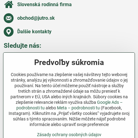
Slovenská rodinná firma
obchod​@jutro​.sk
Ďalšie kontakty
Sledujte nás:
Facebook
Pinterest
Instagram
Blog
Predvoľby súkromia
Všetko o nákupe
Cookies používame na zlepšenie vašej návštevy tejto webovej
stránky, analýzu jej výkonnosti a zhromažďovanie údajov o jej
používaní. Na tento účel môžeme použiť nástroje a služby
Ďakujeme za podporu
tretích strán a zhromaždené údaje sa môžu preniesť k
partnerom v EÚ, USA alebo iných krajinách. Súbory cookies na
Sme slovenský e-shop bez dotácií​. Fungujeme len
zlepšenie relevancie reklám využíva služba
Google Ads –
vďaka vám – ľuďom, ktorí veria v poctivú prácu a
podrobnosti tu
alebo
Meta – podrobnosti tu
(Facebook,
Instagram). Kliknutím na „Prijať všetky cookies“ vyjadrujete svoj
lásku k pôde​. Každý nákup na Jutro​.sk nám pomáha
súhlas s týmto spracovaním. Nižšie môžete nájsť podrobné
pokračovať v tom, čo má zmysel – pomáhať
informácie alebo upraviť svoje preferencie
záhradkárom zadarmo a srdcom​.
Zásady ochrany osobných údajov