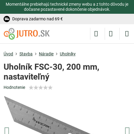
Momentálne prebiehajú technické zmeny webu a z tohto dôvodu je
dočasne pozastavené dokončenie objednávok.
Doprava zadarmo nad 69 €
Úvod
Stavba
Náradie
Uholníky
Uholník FSC-30, 200 mm,
nastaviteľný
Hodnotenie