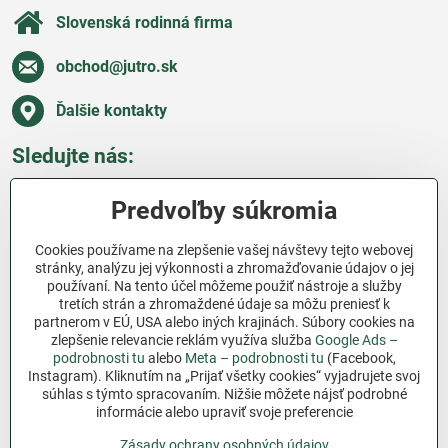
Slovenská rodinná firma
obchod​@jutro​.sk
Ďalšie kontakty
Sledujte nás:
Facebook
Pinterest
Instagram
Blog
Predvoľby súkromia
Všetko o nákupe
Cookies používame na zlepšenie vašej návštevy tejto webovej
stránky, analýzu jej výkonnosti a zhromažďovanie údajov o jej
používaní. Na tento účel môžeme použiť nástroje a služby
Ďakujeme za podporu
tretích strán a zhromaždené údaje sa môžu preniesť k
partnerom v EÚ, USA alebo iných krajinách. Súbory cookies na
Sme slovenský e-shop bez dotácií​. Fungujeme len
zlepšenie relevancie reklám využíva služba
Google Ads –
vďaka vám – ľuďom, ktorí veria v poctivú prácu a
podrobnosti tu
alebo
Meta – podrobnosti tu
(Facebook,
lásku k pôde​. Každý nákup na Jutro​.sk nám pomáha
Instagram). Kliknutím na „Prijať všetky cookies“ vyjadrujete svoj
súhlas s týmto spracovaním. Nižšie môžete nájsť podrobné
pokračovať v tom, čo má zmysel – pomáhať
informácie alebo upraviť svoje preferencie
záhradkárom zadarmo a srdcom​.
Zásady ochrany osobných údajov