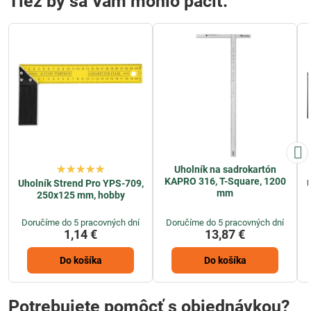
Tiež by sa Vám mohlo páčiť:
Uholník na sadrokartón
KAPRO 316, T-Square, 1200
Uholník Strend Pro YPS-709,
mm
250x125 mm, hobby
Doručíme do 5 pracovných dní
Doručíme do 5 pracovných dní
1,14 €
13,87 €
Do košíka
Do košíka
Potrebujete pomôcť s objednávkou?