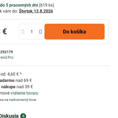
do 5 pracovných dní
(
619
ks)
k vám do:
Štvrtok
13.8.2026
 €
Do košíka
:
252179
rend Pro
od: 4,60 € *
zadarmo
nad 69 €
i nákupe
nad 39 €
émové
vrátenie tovaru
 sa na
nadrozmerný tovar
Diskusia
0