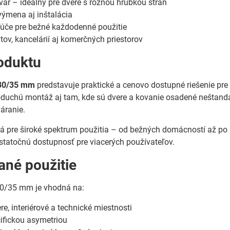
var – ideálny pre dvere s rôznou hrúbkou strán
ýmena aj inštalácia
ľúče pre bežné každodenné použitie
ov, kancelárií aj komerčných priestorov
oduktu
 30/35 mm
predstavuje praktické a cenovo dostupné riešenie pre
duchú montáž aj tam, kde sú dvere a kovanie osadené neštan
váranie.
á pre široké spektrum použitia – od bežných domácností až po k
tatočnú dostupnosť pre viacerých používateľov.
né použitie
30/35 mm je vhodná na:
e, interiérové a technické miestnosti
ifickou asymetriou