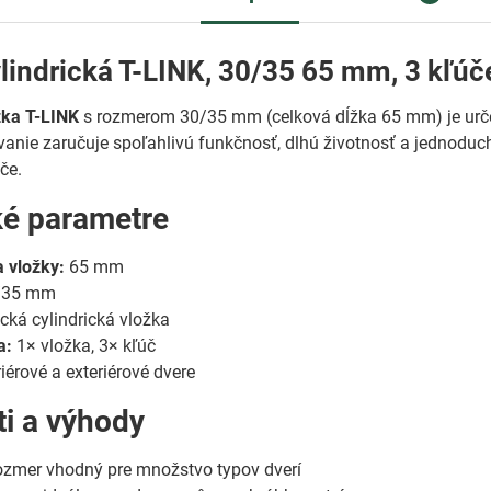
lindrická T-LINK, 30/35 65 mm, 3 kľúč
žka T-LINK
s rozmerom 30/35 mm (celková dĺžka 65 mm) je urče
vanie zaručuje spoľahlivú funkčnosť, dlhú životnosť a jednodu
če.
ké parametre
 vložky:
65 mm
/35 mm
cká cylindrická vložka
a:
1× vložka, 3× kľúč
riérové a exteriérové dvere
ti a výhody
ozmer vhodný pre množstvo typov dverí