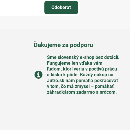
Odoberať
Ďakujeme za podporu
Sme slovenský e-shop bez dotácií​.
Fungujeme len vďaka vám –
ľuďom, ktorí veria v poctivú prácu
a lásku k pôde​. Každý nákup na
Jutro​.sk nám pomáha pokračovať
v tom, čo má zmysel – pomáhať
záhradkárom zadarmo a srdcom​.