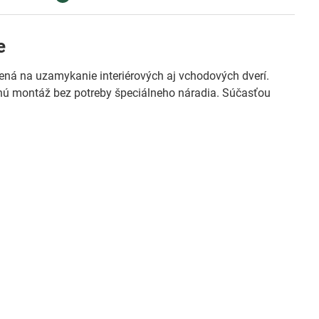
e
ná na uzamykanie interiérových aj vchodových dverí.
chú montáž bez potreby špeciálneho náradia. Súčasťou