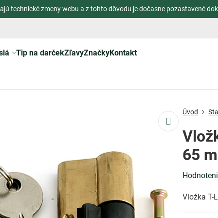
ajú technické zmeny webu a z tohto dôvodu je dočasne pozastavené dok
slá
Tip na darček
Zľavy
Značky
Kontakt
Úvod
St
Vložk
65 m
Hodnoten
Vložka T-L