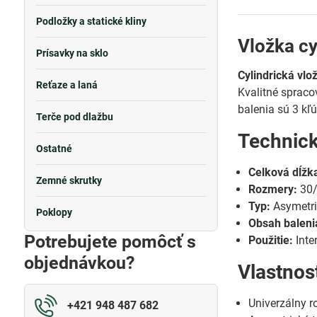
Podložky a statické kliny
Vložka cy
Prísavky na sklo
Cylindrická vlo
Reťaze a laná
Kvalitné spraco
balenia sú 3 kľú
Terče pod dlažbu
Technic
Ostatné
Celková dĺžka
Zemné skrutky
Rozmery:
30
Typ:
Asymetri
Poklopy
Obsah baleni
Potrebujete pomôcť s
Použitie:
Inte
objednávkou?
Vlastnos
Univerzálny r
+421 948 487 682