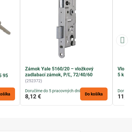
Zámok Yale 5160/20 – vložkový
Vložka
zadlabací zámok, P/Ľ, 72/40/60
5 kľúč
5 95
(252372)
Doručíme do 5 pracovných dní
Doručím
košíka
Do košíka
8,12 €
11,31