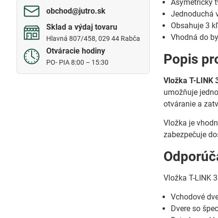
Asymetrický t
obchod​@jutro​.sk
Jednoduchá v
Obsahuje 3 k
Sklad a výdaj tovaru
Vhodná do byt
Hlavná 807/458, 029 44 Rabča
Otváracie hodiny
Popis pr
PO- PIA 8:00 – 15:30
Vložka T-LINK
umožňuje jedno
otváranie a zat
Vložka je vhodn
zabezpečuje dos
Odporúča
Vložka T-LINK 
Vchodové dver
Dvere so špec