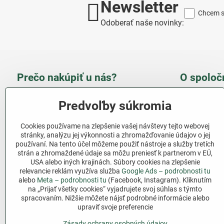
Newsletter
Chcem sa
Odoberať naše novinky:
Prečo nakúpiť u nás?
O spoloč
Takmer 100 % spokojných
Slove
Predvoľby súkromia
zákazníkov
obcho
Cookies používame na zlepšenie vašej návštevy tejto webovej
Nízka cena produktov - ušetríte
stránky, analýzu jej výkonnosti a zhromažďovanie údajov o jej
používaní. Na tento účel môžeme použiť nástroje a služby tretích
Ďalši
strán a zhromaždené údaje sa môžu preniesť k partnerom v EÚ,
Rýchla komunikácia - mail
USA alebo iných krajinách. Súbory cookies na zlepšenie
relevancie reklám využíva služba
Google Ads – podrobnosti tu
Sledujte 
Pri nákupe nad 69 € doprava
alebo
Meta – podrobnosti tu
(Facebook, Instagram). Kliknutím
zadarmo
na „Prijať všetky cookies“ vyjadrujete svoj súhlas s týmto
Facebook
spracovaním. Nižšie môžete nájsť podrobné informácie alebo
Pri nákupe nad 39 € darček na
upraviť svoje preferencie
výber
Zásady ochrany osobných údajov