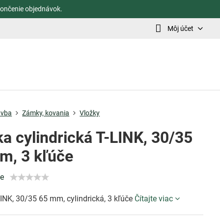
ončenie objednávok.
Môj účet
avba
Zámky, kovania
Vložky
a cylindrická T-LINK, 30/35
m, 3 kľúče
ie
INK, 30/35 65 mm, cylindrická, 3 kľúče
Čítajte viac