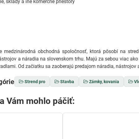
ie, sklady a iné komerčné priestory
medzinárodná obchodná spoločnosť, ktorá pôsobí na stredo
ástrojov a náradia na slovenskom trhu. Majú za sebou viac ako 
adlami. Od začiatku sa zaoberajú predajom náradia, nástrojov a
górie
Strend pro
Stavba
Zámky, kovania
Vl
sa Vám mohlo páčiť: