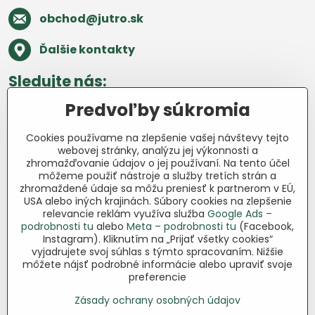
obchod​@jutro​.sk
Ďalšie kontakty
Sledujte nás:
Predvoľby súkromia
Facebook
Pinterest
Instagram
Blog
Cookies používame na zlepšenie vašej návštevy tejto
Všetko o nákupe
webovej stránky, analýzu jej výkonnosti a
zhromažďovanie údajov o jej používaní. Na tento účel
môžeme použiť nástroje a služby tretích strán a
Ďakujeme za podporu
zhromaždené údaje sa môžu preniesť k partnerom v EÚ,
USA alebo iných krajinách. Súbory cookies na zlepšenie
Sme slovenský e-shop bez dotácií​.
relevancie reklám využíva služba
Google Ads –
Fungujeme len vďaka vám – ľuďom, ktorí
podrobnosti tu
alebo
Meta – podrobnosti tu
(Facebook,
veria v poctivú prácu a lásku k pôde​. Každý
Instagram). Kliknutím na „Prijať všetky cookies“
nákup na Jutro​.sk nám pomáha pokračovať
vyjadrujete svoj súhlas s týmto spracovaním. Nižšie
môžete nájsť podrobné informácie alebo upraviť svoje
v tom, čo má zmysel – pomáhať
preferencie
záhradkárom zadarmo a srdcom​.
Zásady ochrany osobných údajov