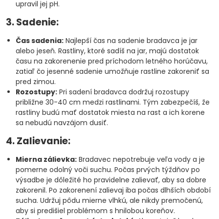
upravil jej pH.
3. Sadenie:
Čas sadenia:
Najlepší čas na sadenie bradavca je jar
alebo jeseň. Rastliny, ktoré sadíš na jar, majú dostatok
času na zakorenenie pred príchodom letného horúčavu,
zatiaľ čo jesenné sadenie umožňuje rastline zakoreniť sa
pred zimou.
Rozostupy:
Pri sadení bradavca dodržuj rozostupy
približne 30-40 cm medzi rastlinami. Tým zabezpečíš, že
rastliny budú mať dostatok miesta na rast a ich korene
sa nebudú navzájom dusiť.
4. Zalievanie:
Mierna zálievka:
Bradavec nepotrebuje veľa vody a je
pomerne odolný voči suchu. Počas prvých týždňov po
výsadbe je dôležité ho pravidelne zalievať, aby sa dobre
zakorenil. Po zakorenení zalievaj iba počas dlhších období
sucha. Udržuj pôdu mierne vlhkú, ale nikdy premočenú,
aby si predišiel problémom s hnilobou koreňov.