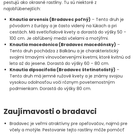
pestujú ako okrasné rastliny. Tu sú niektoré z
najobľúbenejších:
Knautia arvensis (Bradavec poľný)
– Tento druh je
pôvodom z Európy a je často videný na lúkach a pri
cestách. Má svetlofialové kvety a dorastá do výšky 50 –
100 cm. Je obľúbený medzi včelami a motýľmi.
Knautia macedonica (Bradavec macedónsky)
–
Tento druh pochádza z Balkánu a je charakteristický
svojimi tmavými vínovočervenými kvetmi, ktoré kvitnú od
leta až do jesene. Dorastá do výšky 60 – 80 cm.
Knautia dipsacifolia (Bradavec štetinatolistý)
–
Tento druh má jemné ružové kvety a je známy svojou
vysokou odolnosťou voči rôznym poveternostným
podmienkam. Dorastá do výšky 80 cm.
Zaujímavosti o bradavci
Bradavec je veľmi atraktívny pre opeľovačov, najmä pre
včely a motýle. Pestovanie tejto rastliny môže pomôcť