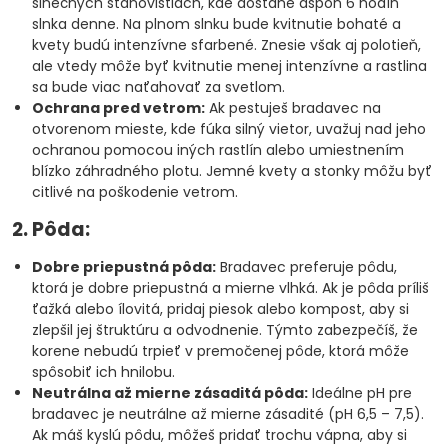
slnečných stanovištiach, kde dostane aspoň 6 hodín
slnka denne. Na plnom slnku bude kvitnutie bohaté a
kvety budú intenzívne sfarbené. Znesie však aj polotieň,
ale vtedy môže byť kvitnutie menej intenzívne a rastlina
sa bude viac naťahovať za svetlom.
Ochrana pred vetrom:
Ak pestuješ bradavec na
otvorenom mieste, kde fúka silný vietor, uvažuj nad jeho
ochranou pomocou iných rastlín alebo umiestnením
blízko záhradného plotu. Jemné kvety a stonky môžu byť
citlivé na poškodenie vetrom.
2. Pôda:
Dobre priepustná pôda:
Bradavec preferuje pôdu,
ktorá je dobre priepustná a mierne vlhká. Ak je pôda príliš
ťažká alebo ílovitá, pridaj piesok alebo kompost, aby si
zlepšil jej štruktúru a odvodnenie. Týmto zabezpečíš, že
korene nebudú trpieť v premočenej pôde, ktorá môže
spôsobiť ich hnilobu.
Neutrálna až mierne zásaditá pôda:
Ideálne pH pre
bradavec je neutrálne až mierne zásadité (pH 6,5 – 7,5).
Ak máš kyslú pôdu, môžeš pridať trochu vápna, aby si