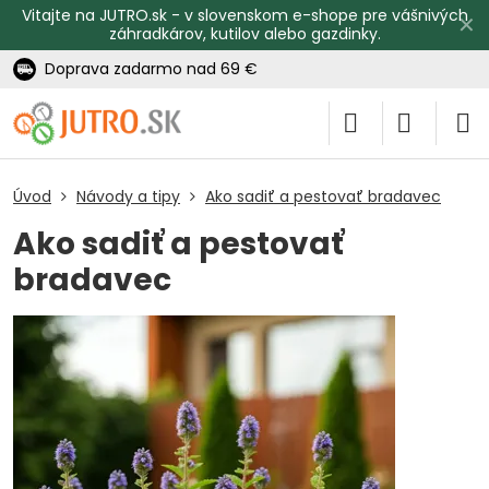
Vitajte na JUTRO.sk - v slovenskom e-shope pre vášnivých
✕
záhradkárov, kutilov alebo gazdinky.
Doprava zadarmo nad 69 €
Úvod
Návody a tipy
Ako sadiť a pestovať bradavec
Ako sadiť a pestovať
bradavec