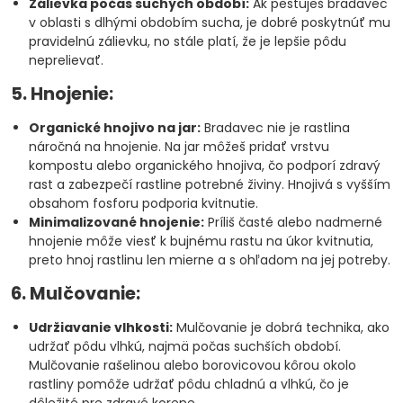
Zálievka počas suchých období:
Ak pestuješ bradavec
v oblasti s dlhými obdobím sucha, je dobré poskytnúť mu
pravidelnú zálievku, no stále platí, že je lepšie pôdu
neprelievať.
5. Hnojenie:
Organické hnojivo na jar:
Bradavec nie je rastlina
náročná na hnojenie. Na jar môžeš pridať vrstvu
kompostu alebo organického hnojiva, čo podporí zdravý
rast a zabezpečí rastline potrebné živiny. Hnojivá s vyšším
obsahom fosforu podporia kvitnutie.
Minimalizované hnojenie:
Príliš časté alebo nadmerné
hnojenie môže viesť k bujnému rastu na úkor kvitnutia,
preto hnoj rastlinu len mierne a s ohľadom na jej potreby.
6. Mulčovanie:
Udržiavanie vlhkosti:
Mulčovanie je dobrá technika, ako
udržať pôdu vlhkú, najmä počas suchších období.
Mulčovanie rašelinou alebo borovicovou kôrou okolo
rastliny pomôže udržať pôdu chladnú a vlhkú, čo je