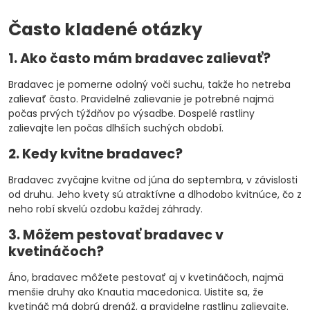
Často kladené otázky
1. Ako často mám bradavec zalievať?
Bradavec je pomerne odolný voči suchu, takže ho netreba
zalievať často. Pravidelné zalievanie je potrebné najmä
počas prvých týždňov po výsadbe. Dospelé rastliny
zalievajte len počas dlhších suchých období.
2. Kedy kvitne bradavec?
Bradavec zvyčajne kvitne od júna do septembra, v závislosti
od druhu. Jeho kvety sú atraktívne a dlhodobo kvitnúce, čo z
neho robí skvelú ozdobu každej záhrady.
3. Môžem pestovať bradavec v
kvetináčoch?
Áno, bradavec môžete pestovať aj v kvetináčoch, najmä
menšie druhy ako Knautia macedonica. Uistite sa, že
kvetináč má dobrú drenáž, a pravidelne rastlinu zalievajte.