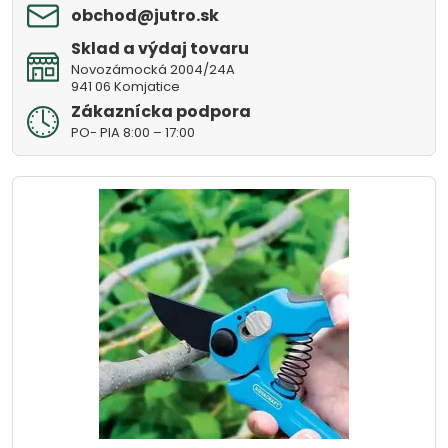
obchod​@jutro​.sk
Sklad a výdaj tovaru
Novozámocká 2004/24A
941 06 Komjatice
Zákaznícka podpora
PO- PIA 8:00 – 17:00