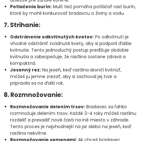
dôležité pre zdravé korene.
Potlačenie burín:
Mulč tiež pomáha potláčať rast burín,
ktoré by mohli konkurovať bradavcu o živiny a vodu.
7. Strihanie:
Odstránenie odkvitnutých kvetov:
Po odkvitnutí je
vhodné odstrániť zvädnuté kvety, aby si podporil ďalšie
kvitnutie. Tento jednoduchý postup predlžuje obdobie
kvitnutia a zabezpečuje, že rastlina zostane zdravá a
kompaktná.
Jesenný rez:
Na jeseň, keď rastlina skončí kvitnúť,
môžeš ju jemne zrezať, aby si zachoval jej tvar a
pripravila sa na ďalší rok.
8. Rozmnožovanie:
Rozmnožovanie delením trsov:
Bradavec sa ľahko
rozmnožuje delením trsov. Každé 3-4 roky môžeš rastlinu
rozdeliť a presadiť nové časti na iné miesto v záhrade.
Tento proces je najvhodnejší na jar alebo na jeseň, keď
rastlina nekvitne.
Rozmnožovanie semenami:
Ak chceš bradavec