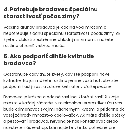
4. Potrebuje bradavec špeciálnu
starostlivosť počas zimy?
Väčšina druhov bradavca je odolná voči mrazom a
nepotrebuje žiadnu špeciálnu starostlivosť počas zimy. Ak
žijete v oblasti s extrémne chladnými zimami, môžete
rastlinu chrániť vrstvou mulču.
5. Ako podporiť dlhšie kvitnutie
bradavca?
Odstraňujte odkvitnuté kvety, aby ste podporili nové
kvitnutie. Na jar môžete rastlinu jemne zostrihať, aby ste
podporili hustý rast a zdravé kvitnutie v ďalšej sezóne.
Bradavec je krásna a odolná rastlina, ktorá si zaslúži svoje
miesto v každej záhrade. S minimálnou starostlivosťou vás
bude odmeňovať svojimi nádhernými kvetmi a pritiahne do
vašej záhrady množstvo opeľovačov. Ak máte ďalšie otázky
o pestovaní bradavca, neváhajte nás kontaktovať alebo
navštívte náš e-shop, kde nájdete všetko potrebné pre