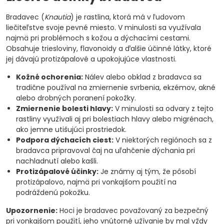
Bradavec (
Knautia
) je rastlina, ktorá má v ľudovom
liečiteľstve svoje pevné miesto. V minulosti sa využívala
najmä pri problémoch s kožou a dýchacími cestami.
Obsahuje triesloviny, flavonoidy a ďalšie účinné látky, ktoré
jej dávajú protizápalové a upokojujúce vlastnosti.
Kožné ochorenia:
Nálev alebo obklad z bradavca sa
tradične používal na zmiernenie svrbenia, ekzémov, akné
alebo drobných poranení pokožky.
Zmiernenie bolesti hlavy:
V minulosti sa odvary z tejto
rastliny využívali aj pri bolestiach hlavy alebo migrénach,
ako jemne utišujúci prostriedok.
Podpora dýchacích ciest:
V niektorých regiónoch sa z
bradavca pripravoval čaj na uľahčenie dýchania pri
nachladnutí alebo kašli.
Protizápalové účinky:
Je známy aj tým, že pôsobí
protizápalovo, najmä pri vonkajšom použití na
podráždenú pokožku.
Upozornenie:
Hoci je bradavec považovaný za bezpečný
pri vonkajšom použití, jeho vnútorné užívanie by mal vždy