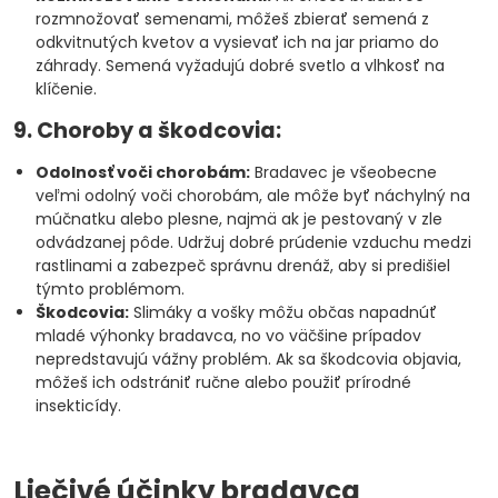
rozmnožovať semenami, môžeš zbierať semená z
odkvitnutých kvetov a vysievať ich na jar priamo do
záhrady. Semená vyžadujú dobré svetlo a vlhkosť na
klíčenie.
9. Choroby a škodcovia:
Odolnosť voči chorobám:
Bradavec je všeobecne
veľmi odolný voči chorobám, ale môže byť náchylný na
múčnatku alebo plesne, najmä ak je pestovaný v zle
odvádzanej pôde. Udržuj dobré prúdenie vzduchu medzi
rastlinami a zabezpeč správnu drenáž, aby si predišiel
týmto problémom.
Škodcovia:
Slimáky a vošky môžu občas napadnúť
mladé výhonky bradavca, no vo väčšine prípadov
nepredstavujú vážny problém. Ak sa škodcovia objavia,
môžeš ich odstrániť ručne alebo použiť prírodné
insekticídy.
Liečivé účinky bradavca