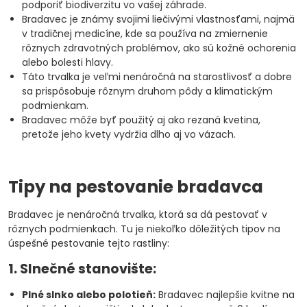
podporiť biodiverzitu vo vašej záhrade.
Bradavec je známy svojimi liečivými vlastnosťami, najmä
v tradičnej medicíne, kde sa používa na zmiernenie
rôznych zdravotných problémov, ako sú kožné ochorenia
alebo bolesti hlavy.
Táto trvalka je veľmi nenáročná na starostlivosť a dobre
sa prispôsobuje rôznym druhom pôdy a klimatickým
podmienkam.
Bradavec môže byť použitý aj ako rezaná kvetina,
pretože jeho kvety vydržia dlho aj vo vázach.
Tipy na pestovanie bradavca
Bradavec je nenáročná trvalka, ktorá sa dá pestovať v
rôznych podmienkach. Tu je niekoľko dôležitých tipov na
úspešné pestovanie tejto rastliny:
1. Slnečné stanovište:
Plné slnko alebo polotieň:
Bradavec najlepšie kvitne na