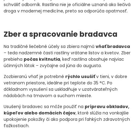
schváliť odborník. Rastlina nie je oficiálne uznaná ako liečivá
droga v modernej medicíne, preto sa odporúča opatrnosť.
Zber a spracovanie bradavca
Na tradičné liečebné účely sa zbiera najmä
vňať bradavca
– teda nadzemné časti rastliny vrátane listov a kvetov. Zber
prebieha
počas kvitnutia
, keď rastlina obsahuje najviac
účinných látok – zvyčajne od júna do augusta.
Zozbieranú vňať je potrebné
rýchlo usušiť
v tieni, v dobre
vetranom priestore, ideálne pri teplote do 35 °C. Po
dôkladnom vysušení sa uskladňuje v uzatvárateľných
nádobách na tmavom a suchom mieste.
Usušený bradavec sa môže použiť na
prípravu obkladov,
kúpeľov alebo domácich čajov
, ktoré slúžia na vonkajšie
upokojenie pokožky či ako podpora pri ľahkých zdravotných
ťažkostiach.