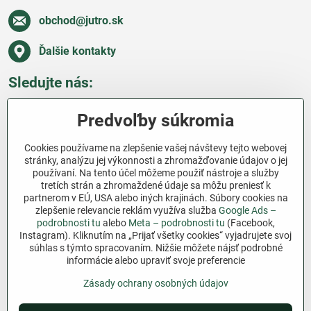
obchod​@jutro​.sk
Ďalšie kontakty
Sledujte nás:
Facebook
Pinterest
Instagram
Blog
Predvoľby súkromia
Všetko o nákupe
Cookies používame na zlepšenie vašej návštevy tejto webovej
stránky, analýzu jej výkonnosti a zhromažďovanie údajov o jej
používaní. Na tento účel môžeme použiť nástroje a služby
Ďakujeme za podporu
tretích strán a zhromaždené údaje sa môžu preniesť k
partnerom v EÚ, USA alebo iných krajinách. Súbory cookies na
Sme slovenský e-shop bez dotácií​. Fungujeme len
zlepšenie relevancie reklám využíva služba
Google Ads –
vďaka vám – ľuďom, ktorí veria v poctivú prácu a
podrobnosti tu
alebo
Meta – podrobnosti tu
(Facebook,
Instagram). Kliknutím na „Prijať všetky cookies“ vyjadrujete svoj
lásku k pôde​. Každý nákup na Jutro​.sk nám pomáha
súhlas s týmto spracovaním. Nižšie môžete nájsť podrobné
pokračovať v tom, čo má zmysel – pomáhať
informácie alebo upraviť svoje preferencie
záhradkárom zadarmo a srdcom​.
Zásady ochrany osobných údajov
©
2026
Copyright