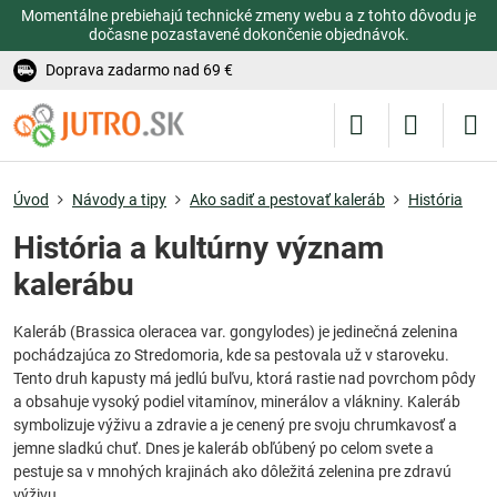
Momentálne prebiehajú technické zmeny webu a z tohto dôvodu je
dočasne pozastavené dokončenie objednávok.
Doprava zadarmo nad 69 €
Úvod
Návody a tipy
Ako sadiť a pestovať kaleráb
História
História a kultúrny význam
kalerábu
Kaleráb (Brassica oleracea var. gongylodes) je jedinečná zelenina
pochádzajúca zo Stredomoria, kde sa pestovala už v staroveku.
Tento druh kapusty má jedlú buľvu, ktorá rastie nad povrchom pôdy
a obsahuje vysoký podiel vitamínov, minerálov a vlákniny. Kaleráb
symbolizuje výživu a zdravie a je cenený pre svoju chrumkavosť a
jemne sladkú chuť. Dnes je kaleráb obľúbený po celom svete a
pestuje sa v mnohých krajinách ako dôležitá zelenina pre zdravú
výživu.