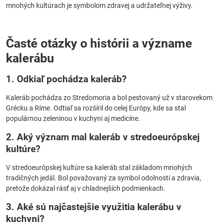
mnohých kultúrach je symbolom zdravej a udržateľnej výživy.
Časté otázky o histórii a význame
kalerábu
1. Odkiaľ pochádza kaleráb?
Kaleráb pochádza zo Stredomoria a bol pestovaný už v starovekom
Grécku a Ríme. Odtiaľ sa rozšíril do celej Európy, kde sa stal
populárnou zeleninou v kuchyni aj medicíne.
2. Aký význam mal kaleráb v stredoeurópskej
kultúre?
V stredoeurópskej kultúre sa kaleráb stal základom mnohých
tradičných jedál. Bol považovaný za symbol odolnosti a zdravia,
pretože dokázal rásť aj v chladnejších podmienkach.
3. Aké sú najčastejšie využitia kalerábu v
kuchyni?