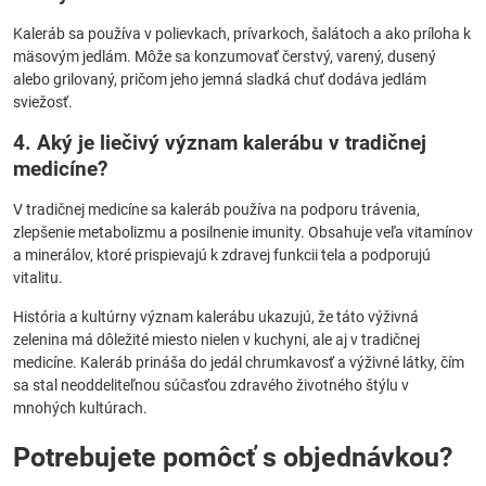
Kaleráb sa používa v polievkach, prívarkoch, šalátoch a ako príloha k
mäsovým jedlám. Môže sa konzumovať čerstvý, varený, dusený
alebo grilovaný, pričom jeho jemná sladká chuť dodáva jedlám
sviežosť.
4. Aký je liečivý význam kalerábu v tradičnej
medicíne?
V tradičnej medicíne sa kaleráb používa na podporu trávenia,
zlepšenie metabolizmu a posilnenie imunity. Obsahuje veľa vitamínov
a minerálov, ktoré prispievajú k zdravej funkcii tela a podporujú
vitalitu.
História a kultúrny význam kalerábu ukazujú, že táto výživná
zelenina má dôležité miesto nielen v kuchyni, ale aj v tradičnej
medicíne. Kaleráb prináša do jedál chrumkavosť a výživné látky, čím
sa stal neoddeliteľnou súčasťou zdravého životného štýlu v
mnohých kultúrach.
Potrebujete pomôcť s objednávkou?