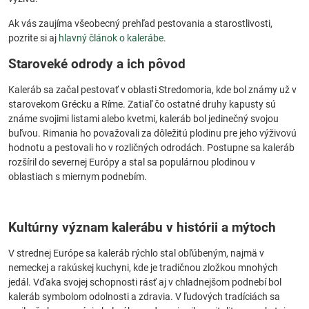
Ak vás zaujíma všeobecný prehľad pestovania a starostlivosti,
pozrite si aj
hlavný článok o kalerábe
.
Staroveké odrody a ich pôvod
Kaleráb sa začal pestovať v oblasti Stredomoria, kde bol známy už v
starovekom Grécku a Ríme. Zatiaľ čo ostatné druhy kapusty sú
známe svojimi listami alebo kvetmi, kaleráb bol jedinečný svojou
buľvou. Rimania ho považovali za dôležitú plodinu pre jeho výživovú
hodnotu a pestovali ho v rozličných odrodách. Postupne sa kaleráb
rozšíril do severnej Európy a stal sa populárnou plodinou v
oblastiach s miernym podnebím.
Kultúrny význam kalerábu v histórii a mýtoch
V strednej Európe sa kaleráb rýchlo stal obľúbeným, najmä v
nemeckej a rakúskej kuchyni, kde je tradičnou zložkou mnohých
jedál. Vďaka svojej schopnosti rásť aj v chladnejšom podnebí bol
kaleráb symbolom odolnosti a zdravia. V ľudových tradíciách sa