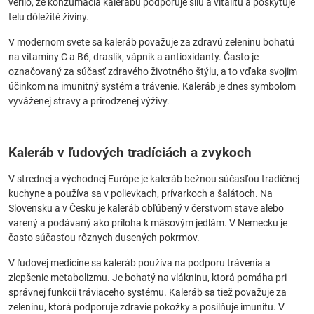
verilo, že konzumácia kalerábu podporuje silu a vitalitu a poskytuje
telu dôležité živiny.
V modernom svete sa kaleráb považuje za zdravú zeleninu bohatú
na vitamíny C a B6, draslík, vápnik a antioxidanty. Často je
označovaný za súčasť zdravého životného štýlu, a to vďaka svojim
účinkom na imunitný systém a trávenie. Kaleráb je dnes symbolom
vyváženej stravy a prirodzenej výživy.
Kaleráb v ľudových tradíciách a zvykoch
V strednej a východnej Európe je kaleráb bežnou súčasťou tradičnej
kuchyne a používa sa v polievkach, prívarkoch a šalátoch. Na
Slovensku a v Česku je kaleráb obľúbený v čerstvom stave alebo
varený a podávaný ako príloha k mäsovým jedlám. V Nemecku je
často súčasťou rôznych dusených pokrmov.
V ľudovej medicíne sa kaleráb používa na podporu trávenia a
zlepšenie metabolizmu. Je bohatý na vlákninu, ktorá pomáha pri
správnej funkcii tráviaceho systému. Kaleráb sa tiež považuje za
zeleninu, ktorá podporuje zdravie pokožky a posilňuje imunitu. V