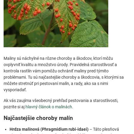
Maliny sú náchylné na rôzne choroby a škodcov, ktorí môžu
ovplyvniť kvalitu a množstvo úrody. Pravidelná starostlivosť a
kontrola rastlín vám pomôžu ochrániť maliny pred týmito
problémami. Tu sú najčastejšie choroby a škodcovia, s ktorými sa
môžete stretnúť pri pestovaní malín, a rady, ako sa s nimi
vysporiadať.
Ak vás zaujíma všeobecný prehľad pestovania a starostlivosti,
pozrite si aj
hlavný článok o malinách
.
Najčastejšie choroby malín
Hrdza malínová (Phragmidium rubi-idaei)
– Táto plesňová