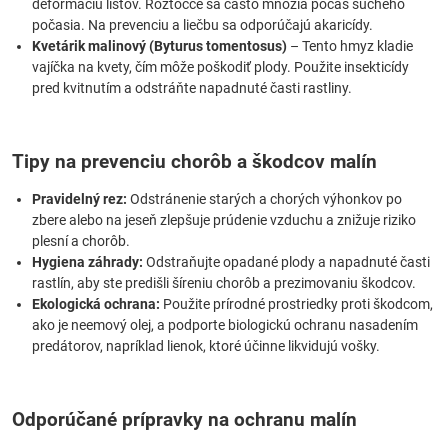
deformáciu listov. Roztočce sa často množia počas suchého
počasia. Na prevenciu a liečbu sa odporúčajú akaricídy.
Kvetárik malinový (Byturus tomentosus)
– Tento hmyz kladie
vajíčka na kvety, čím môže poškodiť plody. Použite insekticídy
pred kvitnutím a odstráňte napadnuté časti rastliny.
Tipy na prevenciu chorôb a škodcov malín
Pravidelný rez:
Odstránenie starých a chorých výhonkov po
zbere alebo na jeseň zlepšuje prúdenie vzduchu a znižuje riziko
plesní a chorôb.
Hygiena záhrady:
Odstraňujte opadané plody a napadnuté časti
rastlín, aby ste predišli šíreniu chorôb a prezimovaniu škodcov.
Ekologická ochrana:
Použite prírodné prostriedky proti škodcom,
ako je neemový olej, a podporte biologickú ochranu nasadením
predátorov, napríklad lienok, ktoré účinne likvidujú vošky.
Odporúčané prípravky na ochranu malín