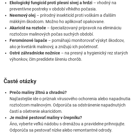
Ekologický fungicíd proti plesni sivej a hrdzi
– vhodný na
preventívne postreky v období vlhkého počasia.
Neemový olej
– prírodný insekticíd proti voškám a ďalším
mäkkým škodcom. Možno ho aplikovať opakovane.
Akaricíd na roztoče
– špecializovaný prípravok na elimináciu
roztočcov malinových počas suchých období.
Feromónové lapače
– pomáhajú monitorovať výskyt škodcov,
ako je kvetárik malinový, a znižujú ich početnosť.
Ostré záhradnícke nožnice
– na presný a hygienický rez starých
výhonkov, čím predídete šíreniu chorôb.
Časté otázky
Prečo maliny žltnú a chradnú?
Najčastejšie ide o príznak vírusového ochorenia alebo napadnutia
roztočcom malinovým. Odporúča sa odstránenie napadnutých
častí a ošetrenie akaricídom.
Je možné pestovať maliny v črepníku?
Áno, vyberte veľkú nádobu s drenážou a pravidelne prihnojujte.
Odporúča sa pestovať nízke alebo remontantné odrody.