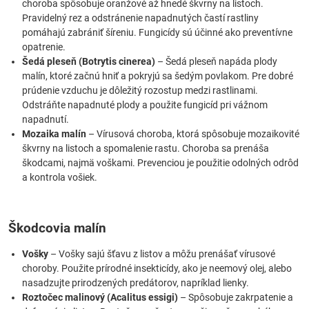
choroba spôsobuje oranžové až hnedé škvrny na listoch.
Pravidelný rez a odstránenie napadnutých častí rastliny
pomáhajú zabrániť šíreniu. Fungicídy sú účinné ako preventívne
opatrenie.
Šedá pleseň (Botrytis cinerea)
– Šedá pleseň napáda plody
malín, ktoré začnú hniť a pokryjú sa šedým povlakom. Pre dobré
prúdenie vzduchu je dôležitý rozostup medzi rastlinami.
Odstráňte napadnuté plody a použite fungicíd pri vážnom
napadnutí.
Mozaika malín
– Vírusová choroba, ktorá spôsobuje mozaikovité
škvrny na listoch a spomalenie rastu. Choroba sa prenáša
škodcami, najmä voškami. Prevenciou je použitie odolných odrôd
a kontrola vošiek.
Škodcovia malín
Vošky
– Vošky sajú šťavu z listov a môžu prenášať vírusové
choroby. Použite prírodné insekticídy, ako je neemový olej, alebo
nasadzujte prirodzených predátorov, napríklad lienky.
Roztočec malinový (Acalitus essigi)
– Spôsobuje zakrpatenie a