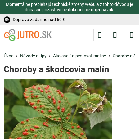
Momentálne prebiehajú technické zmeny webu a z tohto dôvodu je
dočasne pozastavené dokončenie objednávok.
Doprava zadarmo nad 69 €
Úvod
Návody a tipy
Ako sadiť a pestovať maliny
Choroby a šk
Choroby a škodcovia malín