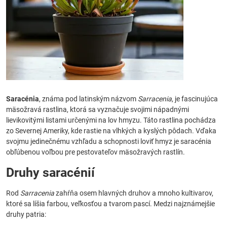
Saracénia
, známa pod latinským názvom
Sarracenia
, je fascinujúca
mäsožravá rastlina, ktorá sa vyznačuje svojimi nápadnými
lievikovitými listami určenými na lov hmyzu. Táto rastlina pochádza
zo Severnej Ameriky, kde rastie na vlhkých a kyslých pôdach. Vďaka
svojmu jedinečnému vzhľadu a schopnosti loviť hmyz je saracénia
obľúbenou voľbou pre pestovateľov mäsožravých rastlín.
Druhy saracénií
Rod
Sarracenia
zahŕňa osem hlavných druhov a mnoho kultivarov,
ktoré sa líšia farbou, veľkosťou a tvarom pascí. Medzi najznámejšie
druhy patria: