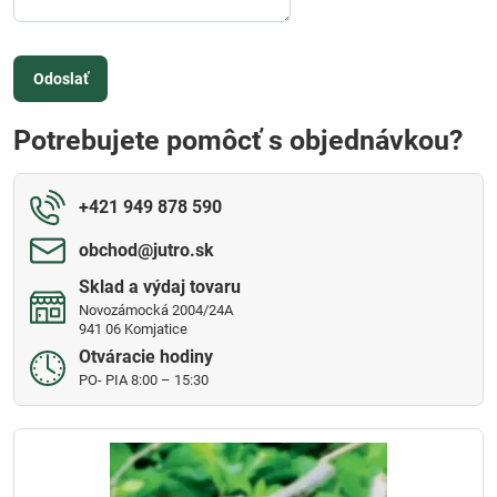
Odoslať
Potrebujete pomôcť s objednávkou?
+421 949 878 590
obchod​@jutro​.sk
Sklad a výdaj tovaru
Novozámocká 2004/24A
941 06 Komjatice
Otváracie hodiny
PO- PIA 8:00 – 15:30