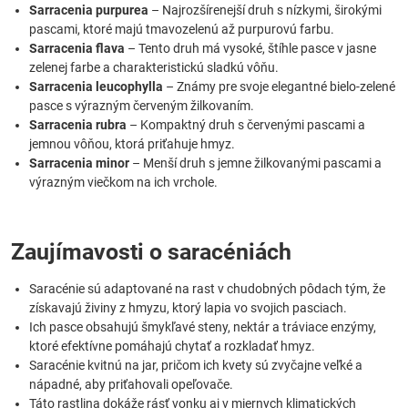
Sarracenia purpurea
– Najrozšírenejší druh s nízkymi, širokými
pascami, ktoré majú tmavozelenú až purpurovú farbu.
Sarracenia flava
– Tento druh má vysoké, štíhle pasce v jasne
zelenej farbe a charakteristickú sladkú vôňu.
Sarracenia leucophylla
– Známy pre svoje elegantné bielo-zelené
pasce s výrazným červeným žilkovaním.
Sarracenia rubra
– Kompaktný druh s červenými pascami a
jemnou vôňou, ktorá priťahuje hmyz.
Sarracenia minor
– Menší druh s jemne žilkovanými pascami a
výrazným viečkom na ich vrchole.
Zaujímavosti o saracéniách
Saracénie sú adaptované na rast v chudobných pôdach tým, že
získavajú živiny z hmyzu, ktorý lapia vo svojich pasciach.
Ich pasce obsahujú šmykľavé steny, nektár a tráviace enzýmy,
ktoré efektívne pomáhajú chytať a rozkladať hmyz.
Saracénie kvitnú na jar, pričom ich kvety sú zvyčajne veľké a
nápadné, aby priťahovali opeľovače.
Táto rastlina dokáže rásť vonku aj v miernych klimatických