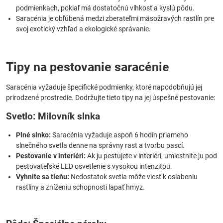
podmienkach, pokiaľ má dostatočnú vlhkosť a kyslú pôdu.
Saracénia je obľúbená medzi zberateľmi mäsožravých rastlín pre
svoj exotický vzhľad a ekologické správanie.
Tipy na pestovanie saracénie
Saracénia vyžaduje špecifické podmienky, ktoré napodobňujú jej
prirodzené prostredie. Dodržujte tieto tipy na jej úspešné pestovanie:
Svetlo: Milovník slnka
Plné slnko:
Saracénia vyžaduje aspoň 6 hodín priameho
slnečného svetla denne na správny rast a tvorbu pascí.
Pestovanie v interiéri:
Ak ju pestujete v interiéri, umiestnite ju pod
pestovateľské LED osvetlenie s vysokou intenzitou.
Vyhnite sa tieňu:
Nedostatok svetla môže viesť k oslabeniu
rastliny a zníženiu schopnosti lapať hmyz.