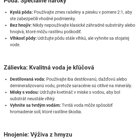
Pôda: Špeciálne nároky
Kyslá pôda:
Používajte zmes rašeliny a piesku v pomere 2:1, aby
ste zabezpečili vhodné podmienky.
Bez hnojív:
Nikdy nepoužívajte klasické záhradné substráty alebo
hnojivá, ktoré môžu rastlinu poškodiť.
Vlhkosť pôdy:
Udržujte pôdu stále vlhkú, ale vyhnite sa stojatej
vode.
Zálievka: Kvalitná voda je kľúčová
Destilovaná voda:
Používajte iba destilovanú, dažďovú alebo
demineralizovanú vodu, pretože saracénie sú citlivé na minerály.
Misky s vodou:
Udržujte kvetináč v miske s vodou, aby bol
substrát neustále vlhký.
Vyhnite sa tvrdým vodám:
Tvrdá voda môže spôsobiť
hromadenie solí, ktoré rastline škodia.
Hnojenie: Výživa z hmyzu