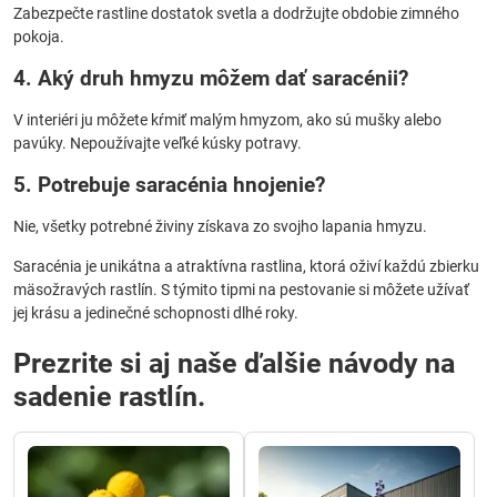
Zabezpečte rastline dostatok svetla a dodržujte obdobie zimného
pokoja.
4. Aký druh hmyzu môžem dať saracénii?
V interiéri ju môžete kŕmiť malým hmyzom, ako sú mušky alebo
pavúky. Nepoužívajte veľké kúsky potravy.
5. Potrebuje saracénia hnojenie?
Nie, všetky potrebné živiny získava zo svojho lapania hmyzu.
Saracénia je unikátna a atraktívna rastlina, ktorá oživí každú zbierku
mäsožravých rastlín. S týmito tipmi na pestovanie si môžete užívať
jej krásu a jedinečné schopnosti dlhé roky.
Prezrite si aj naše ďalšie návody na
sadenie rastlín.