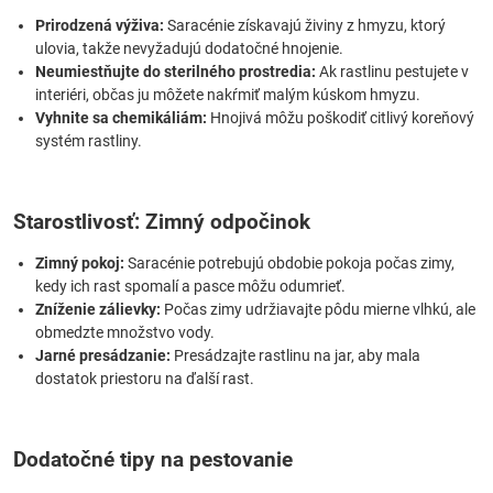
Prirodzená výživa:
Saracénie získavajú živiny z hmyzu, ktorý
ulovia, takže nevyžadujú dodatočné hnojenie.
Neumiestňujte do sterilného prostredia:
Ak rastlinu pestujete v
interiéri, občas ju môžete nakŕmiť malým kúskom hmyzu.
Vyhnite sa chemikáliám:
Hnojivá môžu poškodiť citlivý koreňový
systém rastliny.
Starostlivosť: Zimný odpočinok
Zimný pokoj:
Saracénie potrebujú obdobie pokoja počas zimy,
kedy ich rast spomalí a pasce môžu odumrieť.
Zníženie zálievky:
Počas zimy udržiavajte pôdu mierne vlhkú, ale
obmedzte množstvo vody.
Jarné presádzanie:
Presádzajte rastlinu na jar, aby mala
dostatok priestoru na ďalší rast.
Dodatočné tipy na pestovanie