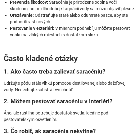
Prevencia škodcov:
Saracénia je prirodzene odolná voči
škodcom, no pri dlhodobej stagnácii vody sa môžu objaviť plesne.
Orezávanie:
Odstraňujte staré alebo odumreté pasce, aby ste
podporili rast nových.
Pestovanie v exteriéri:
V miernom podnebí ju môžete pestovať
vonku na vlhkých miestach s dostatkom slnka.
Často kladené otázky
1. Ako často treba zalievať saracéniu?
Udržujte pôdu stále vlhkú pomocou destilovanej alebo dažďovej
vody. Nenechajte substrát vyschnúť.
2. Môžem pestovať saracéniu v interiéri?
Áno, ale rastlina potrebuje dostatok svetla, ideálne pod
pestovateľským osvetlením.
3. Čo robiť, ak saracénia nekvitne?