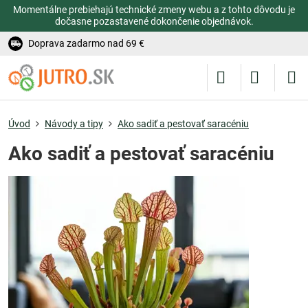
Momentálne prebiehajú technické zmeny webu a z tohto dôvodu je
dočasne pozastavené dokončenie objednávok.
Doprava zadarmo nad 69 €
Úvod
Návody a tipy
Ako sadiť a pestovať saracéniu
Ako sadiť a pestovať saracéniu