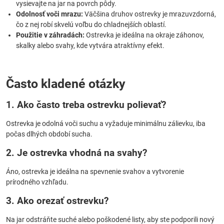
vysievajte na jar na povrch pôdy.
Odolnosť voči mrazu:
Väčšina druhov ostrevky je mrazuvzdorná,
čo z nej robí skvelú voľbu do chladnejších oblastí.
Použitie v záhradách:
Ostrevka je ideálna na okraje záhonov,
skalky alebo svahy, kde vytvára atraktívny efekt.
Často kladené otázky
1. Ako často treba ostrevku polievať?
Ostrevka je odolná voči suchu a vyžaduje minimálnu zálievku, iba
počas dlhých období sucha.
2. Je ostrevka vhodná na svahy?
Áno, ostrevka je ideálna na spevnenie svahov a vytvorenie
prírodného vzhľadu.
3. Ako orezať ostrevku?
Na jar odstráňte suché alebo poškodené listy, aby ste podporili nový