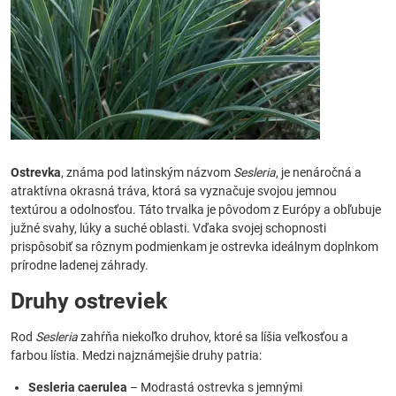
Ostrevka
, známa pod latinským názvom
Sesleria
, je nenáročná a
atraktívna okrasná tráva, ktorá sa vyznačuje svojou jemnou
textúrou a odolnosťou. Táto trvalka je pôvodom z Európy a obľubuje
južné svahy, lúky a suché oblasti. Vďaka svojej schopnosti
prispôsobiť sa rôznym podmienkam je ostrevka ideálnym doplnkom
prírodne ladenej záhrady.
Druhy ostreviek
Rod
Sesleria
zahŕňa niekoľko druhov, ktoré sa líšia veľkosťou a
farbou lístia. Medzi najznámejšie druhy patria:
Sesleria caerulea
– Modrastá ostrevka s jemnými