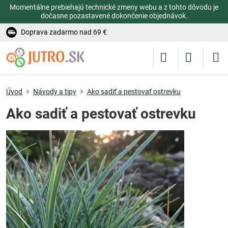
Momentálne prebiehajú technické zmeny webu a z tohto dôvodu je
dočasne pozastavené dokončenie objednávok.
Doprava zadarmo nad 69 €
Úvod
Návody a tipy
Ako sadiť a pestovať ostrevku
Ako sadiť a pestovať ostrevku