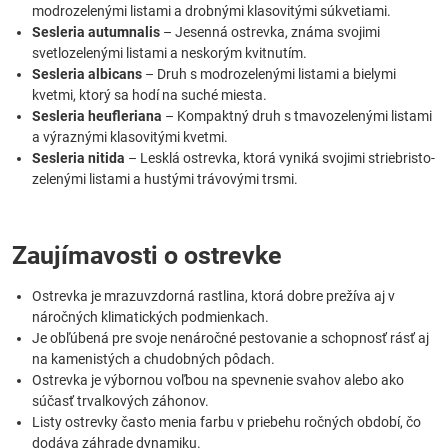
modrozelenými listami a drobnými klasovitými súkvetiami.
Sesleria autumnalis
– Jesenná ostrevka, známa svojimi
svetlozelenými listami a neskorým kvitnutím.
Sesleria albicans
– Druh s modrozelenými listami a bielymi
kvetmi, ktorý sa hodí na suché miesta.
Sesleria heufleriana
– Kompaktný druh s tmavozelenými listami
a výraznými klasovitými kvetmi.
Sesleria nitida
– Lesklá ostrevka, ktorá vyniká svojimi striebristo-
zelenými listami a hustými trávovými trsmi.
Zaujímavosti o ostrevke
Ostrevka je mrazuvzdorná rastlina, ktorá dobre prežíva aj v
náročných klimatických podmienkach.
Je obľúbená pre svoje nenáročné pestovanie a schopnosť rásť aj
na kamenistých a chudobných pôdach.
Ostrevka je výbornou voľbou na spevnenie svahov alebo ako
súčasť trvalkových záhonov.
Listy ostrevky často menia farbu v priebehu ročných období, čo
dodáva záhrade dynamiku.