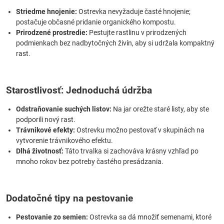
Striedme hnojenie:
Ostrevka nevyžaduje časté hnojenie;
postačuje občasné pridanie organického kompostu.
Prirodzené prostredie:
Pestujte rastlinu v prirodzených
podmienkach bez nadbytočných živín, aby si udržala kompaktný
rast.
Starostlivosť: Jednoduchá údržba
Odstraňovanie suchých listov:
Na jar orežte staré listy, aby ste
podporili nový rast.
Trávnikové efekty:
Ostrevku možno pestovať v skupinách na
vytvorenie trávnikového efektu.
Dlhá životnosť:
Táto trvalka si zachováva krásny vzhľad po
mnoho rokov bez potreby častého presádzania.
Dodatočné tipy na pestovanie
Pestovanie zo semien:
Ostrevka sa dá množiť semenami, ktoré