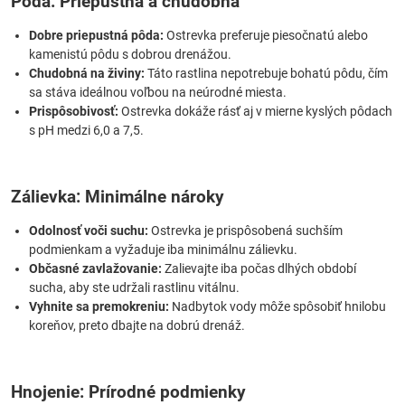
Pôda: Priepustná a chudobná
Dobre priepustná pôda:
Ostrevka preferuje piesočnatú alebo
kamenistú pôdu s dobrou drenážou.
Chudobná na živiny:
Táto rastlina nepotrebuje bohatú pôdu, čím
sa stáva ideálnou voľbou na neúrodné miesta.
Prispôsobivosť:
Ostrevka dokáže rásť aj v mierne kyslých pôdach
s pH medzi 6,0 a 7,5.
Zálievka: Minimálne nároky
Odolnosť voči suchu:
Ostrevka je prispôsobená suchším
podmienkam a vyžaduje iba minimálnu zálievku.
Občasné zavlažovanie:
Zalievajte iba počas dlhých období
sucha, aby ste udržali rastlinu vitálnu.
Vyhnite sa premokreniu:
Nadbytok vody môže spôsobiť hnilobu
koreňov, preto dbajte na dobrú drenáž.
Hnojenie: Prírodné podmienky