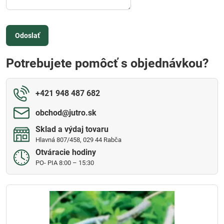
Odoslať
Potrebujete pomôcť s objednávkou?
+421 948 487 682
obchod​@jutro​.sk
Sklad a výdaj tovaru
Hlavná 807/458, 029 44 Rabča
Otváracie hodiny
PO- PIA 8:00 – 15:30