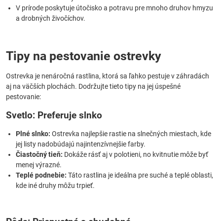
V prírode poskytuje útočisko a potravu pre mnoho druhov hmyzu
a drobných živočíchov.
Tipy na pestovanie ostrevky
Ostrevka je nenáročná rastlina, ktorá sa ľahko pestuje v záhradách
aj na väčších plochách. Dodržujte tieto tipy na jej úspešné
pestovanie:
Svetlo: Preferuje slnko
Plné slnko:
Ostrevka najlepšie rastie na slnečných miestach, kde
jej listy nadobúdajú najintenzívnejšie farby.
Čiastočný tieň:
Dokáže rásť aj v polotieni, no kvitnutie môže byť
menej výrazné.
Teplé podnebie:
Táto rastlina je ideálna pre suché a teplé oblasti,
kde iné druhy môžu trpieť.