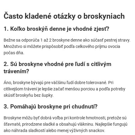
Často kladené otázky o broskyniach
1. Koľko broskýň denne je vhodné zjesť?
Bežne sa odporúča 1 až 2 broskyne denne ako súčasť pestrej stravy.
Množstvo si môžete prispôsobiť podľa celkového príjmu ovocia
počas dňa.
2. Sú broskyne vhodné pre ľudí s citlivým
trávením?
Áno, broskyne bývajú pre väčšinu ľudí dobre tolerované. Pri
citlivejšom trávení je lepšie začať menšou porciou a podľa potreby
skúsiť broskyňu bez šupky.
3. Pomáhajú broskyne pri chudnutí?
Broskyne môžu byť dobrá voľba pri kontrole hmotnosti, pretože sú
šťavnaté, prirodzene sladké a obsahujú vlákninu. Najlepšie fungujú
ako náhrada sladkostí alebo menej výživných snackov.