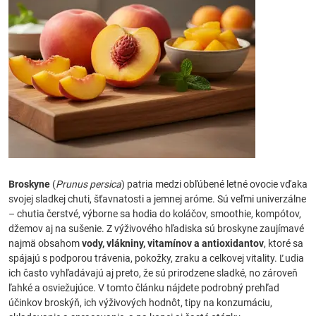
Broskyne
(
Prunus persica
) patria medzi obľúbené letné ovocie vďaka
svojej sladkej chuti, šťavnatosti a jemnej aróme. Sú veľmi univerzálne
– chutia čerstvé, výborne sa hodia do koláčov, smoothie, kompótov,
džemov aj na sušenie. Z výživového hľadiska sú broskyne zaujímavé
najmä obsahom
vody, vlákniny, vitamínov a antioxidantov
, ktoré sa
spájajú s podporou trávenia, pokožky, zraku a celkovej vitality. Ľudia
ich často vyhľadávajú aj preto, že sú prirodzene sladké, no zároveň
ľahké a osviežujúce. V tomto článku nájdete podrobný prehľad
účinkov broskýň, ich výživových hodnôt, tipy na konzumáciu,