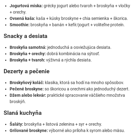
Jogurtová miska:
grécky jogurt alebo tvaroh + broskyňa + vločky
+ orechy.
Ovsená kaša:
kaša + kúsky broskyne + chia semienka + škorica.
Smoothie:
broskyňa + banán + kefír/jogurt + voliteľne proteín.
Snacky a desiata
Broskyňa samotná:
jednoduchá a osviežujúca desiata.
Broskyňa + orechy:
dobrá kombinácia na sýtosť.
Broskyňa + tvaroh:
výživná a rýchla desiata.
Dezerty a pečenie
Broskyňový koláč:
klasika, ktorá sa hodí na mnoho spôsobov.
Pečené broskyne:
so škoricou a orechmi ako jednoduchý dezert.
Džem alebo lekvár:
praktické spracovanie väčšieho množstva
broskýň.
Slaná kuchyňa
Šaláty:
broskyňa + listová zelenina + syr + orechy.
Grilované broskyne:
výborné ako príloha k syrom alebo mäsu.