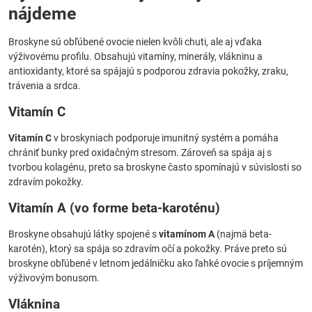
nájdeme
Broskyne sú obľúbené ovocie nielen kvôli chuti, ale aj vďaka
výživovému profilu. Obsahujú vitamíny, minerály, vlákninu a
antioxidanty, ktoré sa spájajú s podporou zdravia pokožky, zraku,
trávenia a srdca.
Vitamín C
Vitamín C
v broskyniach podporuje imunitný systém a pomáha
chrániť bunky pred oxidačným stresom. Zároveň sa spája aj s
tvorbou kolagénu, preto sa broskyne často spomínajú v súvislosti so
zdravím pokožky.
Vitamín A (vo forme beta-karoténu)
Broskyne obsahujú látky spojené s
vitamínom A
(najmä beta-
karotén), ktorý sa spája so zdravím očí a pokožky. Práve preto sú
broskyne obľúbené v letnom jedálničku ako ľahké ovocie s príjemným
výživovým bonusom.
Vláknina