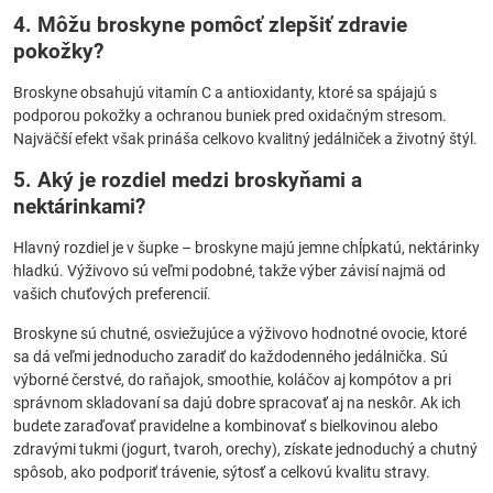
4. Môžu broskyne pomôcť zlepšiť zdravie
pokožky?
Broskyne obsahujú vitamín C a antioxidanty, ktoré sa spájajú s
podporou pokožky a ochranou buniek pred oxidačným stresom.
Najväčší efekt však prináša celkovo kvalitný jedálniček a životný štýl.
5. Aký je rozdiel medzi broskyňami a
nektárinkami?
Hlavný rozdiel je v šupke – broskyne majú jemne chĺpkatú, nektárinky
hladkú. Výživovo sú veľmi podobné, takže výber závisí najmä od
vašich chuťových preferencií.
Broskyne sú chutné, osviežujúce a výživovo hodnotné ovocie, ktoré
sa dá veľmi jednoducho zaradiť do každodenného jedálnička. Sú
výborné čerstvé, do raňajok, smoothie, koláčov aj kompótov a pri
správnom skladovaní sa dajú dobre spracovať aj na neskôr. Ak ich
budete zaraďovať pravidelne a kombinovať s bielkovinou alebo
zdravými tukmi (jogurt, tvaroh, orechy), získate jednoduchý a chutný
spôsob, ako podporiť trávenie, sýtosť a celkovú kvalitu stravy.