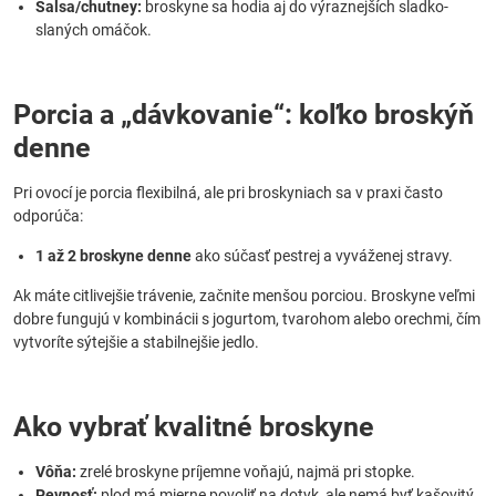
Salsa/chutney:
broskyne sa hodia aj do výraznejších sladko-
slaných omáčok.
Porcia a „dávkovanie“: koľko broskýň
denne
Pri ovocí je porcia flexibilná, ale pri broskyniach sa v praxi často
odporúča:
1 až 2 broskyne denne
ako súčasť pestrej a vyváženej stravy.
Ak máte citlivejšie trávenie, začnite menšou porciou. Broskyne veľmi
dobre fungujú v kombinácii s jogurtom, tvarohom alebo orechmi, čím
vytvoríte sýtejšie a stabilnejšie jedlo.
Ako vybrať kvalitné broskyne
Vôňa:
zrelé broskyne príjemne voňajú, najmä pri stopke.
Pevnosť:
plod má mierne povoliť na dotyk, ale nemá byť kašovitý.