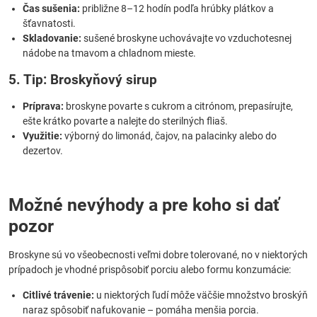
Čas sušenia:
približne 8–12 hodín podľa hrúbky plátkov a
šťavnatosti.
Skladovanie:
sušené broskyne uchovávajte vo vzduchotesnej
nádobe na tmavom a chladnom mieste.
5. Tip: Broskyňový sirup
Príprava:
broskyne povarte s cukrom a citrónom, prepasírujte,
ešte krátko povarte a nalejte do sterilných fliaš.
Využitie:
výborný do limonád, čajov, na palacinky alebo do
dezertov.
Možné nevýhody a pre koho si dať
pozor
Broskyne sú vo všeobecnosti veľmi dobre tolerované, no v niektorých
prípadoch je vhodné prispôsobiť porciu alebo formu konzumácie:
Citlivé trávenie:
u niektorých ľudí môže väčšie množstvo broskýň
naraz spôsobiť nafukovanie – pomáha menšia porcia.