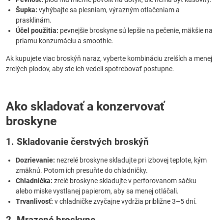
Šupka:
vyhýbajte sa plesniam, výrazným otlačeniam a
prasklinám.
Účel použitia:
pevnejšie broskyne sú lepšie na pečenie, mäkšie na
priamu konzumáciu a smoothie.
Ak kupujete viac broskýň naraz, vyberte kombináciu zrelších a menej
zrelých plodov, aby ste ich vedeli spotrebovať postupne.
Ako skladovať a konzervovať
broskyne
1. Skladovanie čerstvých broskýň
Dozrievanie:
nezrelé broskyne skladujte pri izbovej teplote, kým
zmäknú. Potom ich presuňte do chladničky.
Chladnička:
zrelé broskyne skladujte v perforovanom sáčku
alebo miske vystlanej papierom, aby sa menej otláčali.
Trvanlivosť:
v chladničke zvyčajne vydržia približne 3–5 dní.
2. Mrazené broskyne