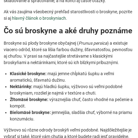
skladovanie a spracovanie, a na konci aj časté otázky.
Ak vás zaujíma všeobecný prehľad starostlivosti o broskyne, pozrite
si aj
hlavný článok o broskyniach
.
Čo sú broskyne a aké druhy poznáme
Broskyne sú plody broskyne obyčajnej (
Prunus persica
) a existuje
viacero odrôd, ktoré sa líšia farbou dužiny, šťavnatosťou, pevnosťou
aj chuťou. V praxi sa najčastejšie stretávame s klasickými
broskyňami a nektárinkami, ktoré sú ich blízkymi príbuznými.
Klasické broskyne:
majú jemne chĺpkatú šupku a veľmi
aromatickú, šťavnatú dužinu.
Nektárinky:
majú hladkú šupku, výživovo sú veľmi podobné
broskyniam, rozdiel je najmä v textúre a chuti.
Žltomäsé broskyne:
výraznejšia chuť, často vhodné na pečenie a
kompót.
Bielomäsé broskyne:
jemnejšia, sladšia chuť, výborné na priamu
konzumáciu.
Výživovo sú rôzne odrody broskýň veľmi podobné. Najdôležitejšie je
vybrať si také, ktoré vám chutia a ktoré budete radi jesť pravidelne.