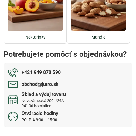
Nektarinky
Mandle
Potrebujete pomôcť s objednávkou?
+421 949 878 590
obchod​@jutro​.sk
Sklad a výdaj tovaru
Novozámocká 2004/24A
941 06 Komjatice
Otváracie hodiny
PO- PIA 8:00 – 15:30