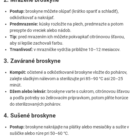
Postup:
broskyne môžete olúpať (krátko spariť a schladiť),
odkôstkovať a nakrájať.
Predmrazenie:
kúsky rozložte na plech, predmrazte a potom
presypte do vreciek alebo nádob.
Tip:
pred mrazením ich môžete pokvapkať citrónovou šťavou,
aby si lepšie zachovali farbu.
Trvanlivosť:
v mrazničke vydržia približne 10–12 mesiacov.
3. Zavárané broskyne
Kompót:
očistené a odkôstkované broskyne vložte do pohárov,
zalejte sladkým nálevom a sterilizujte pri 85–90 °C asi 20–25
minút.
Džem alebo lekvár:
broskyne varte s cukrom, citrónovou šťavou
a podľa potreby so želírovacím prípravkom, potom plňte horúce
do sterilizovaných pohárov.
4. Sušené broskyne
Postup:
broskyne nakrájajte na plátky alebo mesiačiky a sušte v
sušičke alebo rúre pri 50–60 °C.