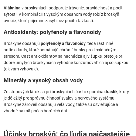
Vláknina
v broskyniach podporuje trávenie, pravidelnosť a pocit
sýtosti. V kombinácii s vysokým obsahom vody robí z broskýň
ovocie, ktoré príjemne zasýti bez pocitu ťažkosti.
Antioxidanty: polyfenoly a flavonoidy
Broskyne obsahujú
polyfenoly a flavonoidy
, teda rastlinné
antioxidanty, ktoré pomáhajú chrániť bunky pred oxidačným
stresom. Časť antioxidantov sa nachádza aj v šupke, preto je pri
dobre umytých broskyniach výhodné konzumovať ich aj so šupkou
(ak vám vyhovuje).
Minerály a vysoký obsah vody
Zo stopových látok sa pri broskyniach často spomína
draslík
, ktorý
je dôležitý pre správnu činnosť svalov a nervového systému.
Broskyne zároveň obsahujú veľa vody, takže sú osviežujúce a
vhodné najmä počas horúcich dní.
Účinky broskýň: čo ľudia najčastejšie