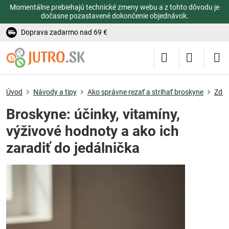
Momentálne prebiehajú technické zmeny webu a z tohto dôvodu je
dočasne pozastavené dokončenie objednávok.
Doprava zadarmo nad 69 €
Úvod
Návody a tipy
Ako správne rezať a strihať broskyne
Zdra
Broskyne: účinky, vitamíny,
výživové hodnoty a ako ich
zaradiť do jedálnička