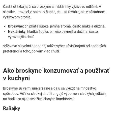
Častá otázka je, či sú broskyne a nektárinky výživovo odlišné. V
skratke – rozdiel je najmä v šupke, chuti a textúre, nie v zásadnom
výživovom profile.
Broskyne:
chĺpkatá šupka, jemná aróma, často mäkšia dužina.
Nektárinky:
hladká šupka, o niečo pevnejšia dužina, často
výraznejšia chuť.
Výživovo sú veľmi podobné, takže výber závisí najmä od osobných
preferencií a toho, čo vám viac chutí.
Ako broskyne konzumovať a používať
v kuchyni
Broskyne sú veľmi univerzálne a dajú sa využiť na množstvo
spôsobov. Vďaka sladkej chuti fungujú výborne v sladkých jedlách,
no hodia sa aj do sviežich slaných kombinácií.
Raňajky