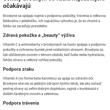
očakávajú
Broskyne sa spájajú najmä s podporou pokožky, trávenia a celkovou
ľahkosťou v jedálničku. Ich najväčšou výhodou je, že sú chutné a
ľahko sa zaraďujú pravidelne.
Zdravá pokožka a „beauty“ výživa
Vitamín C a antioxidanty v broskyniach sa často spájajú s podporou
pokožky a ochranou buniek pred oxidačným stresom. Broskyne sú
tak obľúbeným ovocím v letnom období, keď ľudia riešia hydratáciu,
ľahšiu stravu a celkový vzhľad pokožky.
Podpora zraku
Vitamín A (vo forme beta-karoténu) sa spája so zdravím očí.
Broskyne síce nie sú jediným zdrojom týchto látok, ale ako súčasť
pestrej stravy sú veľmi dobrým doplnkom, najmä v kombinácii s
ďalším farebným ovocím a zeleninou.
Podpora trávenia