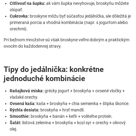
Citlivosť na šupku:
ak vám šupka nevyhovuje, broskyňu môžete
olúpať.
Cukrovka:
broskyne môžu byť súčasťou jedálnička, ale dôležitá je
primeraná porcia a vhodná kombinácia (napr. s jogurtom alebo
orechmi).
Pri bežnom množstve sú však broskyne veľmi dobrým a praktickým
ovocím do každodennej stravy.
Tipy do jedálnička: konkrétne
jednoduché kombinácie
Raňajková miska:
grécky jogurt + broskyňa + ovsené vločky +
vlašské orechy.
Ovsená kaša:
kaša + broskyňa + chia semienka + štipka škorice.
Rýchla desiata:
broskyňa + hrsť mandlí.
Smoothie:
broskyňa + banán + kefír + voliteľne proteín.
Šalát:
listová zelenina + broskyňa + kozí syr + orechy + olivový
olej.