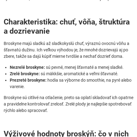
Charakteristika: chuť, vôňa, štruktúra
a dozrievanie
Broskyne majú sladkú až sladkokyslú chuť, výraznú ovocnú vôňu a
šťavnatú dužinu. Ich veľkou výhodou je, že mnohé dozrievajú aj po
zbere, takže sa dajú kúpiť mierne tvrdšie a nechať dozrieť doma.
Nezrelé broskyne:
sú pevné, menej šťavnaté a menej sladké.
Zrelé broskyne:
sú mäkkšie, aromatické a veľmi šťavnaté.
Prezreté broskyne:
hodia sa výborne do smoothie, na pyré alebo
varenie.
Broskyne sú citlivé na otlačenie, preto sa oplatí skladovať ich opatrne
a pravidelne kontrolovať zrelosť. Zrelé plody je najlepšie spotrebovať
rýchlo alebo spracovať.
Výživové hodnoty broskýň: čo v nich