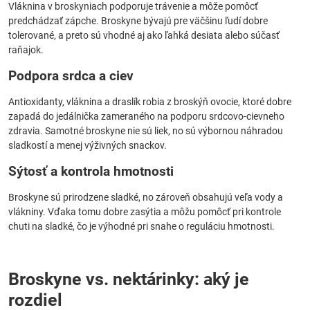
Vláknina v broskyniach podporuje trávenie a môže pomôcť
predchádzať zápche. Broskyne bývajú pre väčšinu ľudí dobre
tolerované, a preto sú vhodné aj ako ľahká desiata alebo súčasť
raňajok.
Podpora srdca a ciev
Antioxidanty, vláknina a draslík robia z broskýň ovocie, ktoré dobre
zapadá do jedálnička zameraného na podporu srdcovo-cievneho
zdravia. Samotné broskyne nie sú liek, no sú výbornou náhradou
sladkostí a menej výživných snackov.
Sýtosť a kontrola hmotnosti
Broskyne sú prirodzene sladké, no zároveň obsahujú veľa vody a
vlákniny. Vďaka tomu dobre zasýtia a môžu pomôcť pri kontrole
chuti na sladké, čo je výhodné pri snahe o reguláciu hmotnosti.
Broskyne vs. nektárinky: aký je
rozdiel