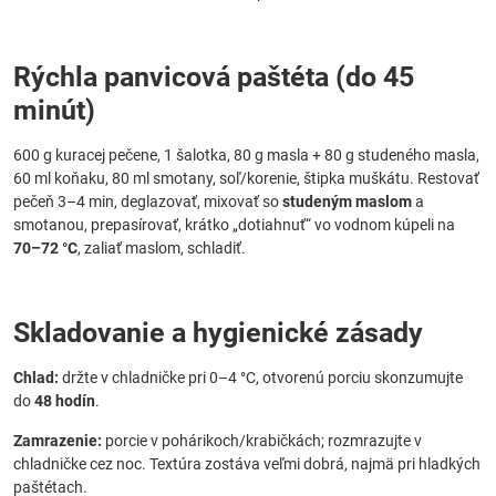
Rýchla panvicová paštéta (do 45
minút)
600 g kuracej pečene, 1 šalotka, 80 g masla + 80 g studeného masla,
60 ml koňaku, 80 ml smotany, soľ/korenie, štipka muškátu. Restovať
pečeň 3–4 min, deglazovať, mixovať so
studeným maslom
a
smotanou, prepasírovať, krátko „dotiahnuť“ vo vodnom kúpeli na
70–72 °C
, zaliať maslom, schladiť.
Skladovanie a hygienické zásady
Chlad:
držte v chladničke pri 0–4 °C, otvorenú porciu skonzumujte
do
48 hodín
.
Zamrazenie:
porcie v pohárikoch/krabičkách; rozmrazujte v
chladničke cez noc. Textúra zostáva veľmi dobrá, najmä pri hladkých
paštétach.