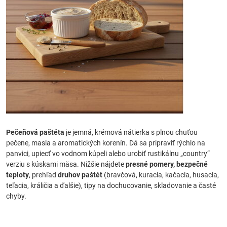
Pečeňová paštéta
je jemná, krémová nátierka s plnou chuťou
pečene, masla a aromatických korenín. Dá sa pripraviť rýchlo na
panvici, upiecť vo vodnom kúpeli alebo urobiť rustikálnu „country“
verziu s kúskami mäsa. Nižšie nájdete
presné pomery, bezpečné
teploty
, prehľad
druhov paštét
(bravčová, kuracia, kačacia, husacia,
teľacia, králičia a ďalšie), tipy na dochucovanie, skladovanie a časté
chyby.