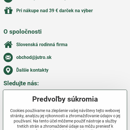
Pri nákupe nad 39 € darček na výber
O spoločnosti
Slovenská rodinná firma
obchod​@jutro​.sk
Ďalšie kontakty
Sledujte nás:
Facebook
Pinterest
Instagram
Blog
Predvoľby súkromia
Všetko o nákupe
Cookies používame na zlepšenie vašej návštevy tejto webovej
stránky, analýzu jej výkonnosti a zhromažďovanie údajov o jej
používaní. Na tento účel môžeme použiť nástroje a služby
Ďakujeme za podporu
tretích strán a zhromaždené údaje sa môžu preniesť k