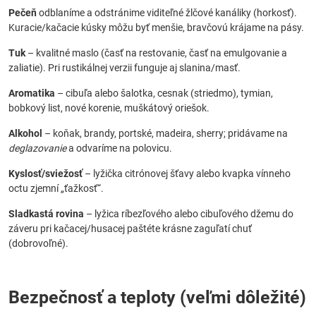
Pečeň
odblaníme a odstránime viditeľné žlčové kanáliky (horkosť).
Kuracie/kačacie kúsky môžu byť menšie, bravčovú krájame na pásy.
Tuk
– kvalitné maslo (časť na restovanie, časť na emulgovanie a
zaliatie). Pri rustikálnej verzii funguje aj slanina/masť.
Aromatika
– cibuľa alebo šalotka, cesnak (striedmo), tymian,
bobkový list, nové korenie, muškátový oriešok.
Alkohol
– koňak, brandy, portské, madeira, sherry; pridávame na
deglazovanie
a odvaríme na polovicu.
Kyslosť/sviežosť
– lyžička citrónovej šťavy alebo kvapka vínneho
octu zjemní „ťažkosť“.
Sladkastá rovina
– lyžica ríbezľového alebo cibuľového džemu do
záveru pri kačacej/husacej paštéte krásne zaguľatí chuť
(dobrovoľné).
Bezpečnosť a teploty (veľmi dôležité)