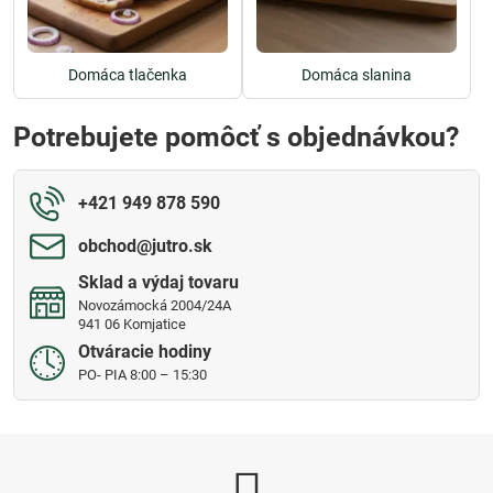
Domáca tlačenka
Domáca slanina
Potrebujete pomôcť s objednávkou?
+421 949 878 590
obchod​@jutro​.sk
Sklad a výdaj tovaru
Novozámocká 2004/24A
941 06 Komjatice
Otváracie hodiny
PO- PIA 8:00 – 15:30