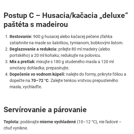
Postup C – Husacia/kačacia „deluxe“
paštéta s madeirou
Restovanie:
900 g husacej alebo kačacej pečene zľahka
zatiahnite na masle so šalotkou, tymianom, bobkovým listom.
Deglazovanie a redukcia:
prilejte 80 ml madeiry (alebo
portského) a 20 ml koňaku; redukujte na polovicu.
Mix a pretlak:
mixujte s 180 g studeného masla a 120 ml
smotany dohladka; prepasírujte.
Dopečenie vo vodnom kúpeli:
nalejte do formy, prikryte fóliou a
dopečte na
70–72 °C
. Zalejte tenkou vrstvou prepusteného
masla, vychlaďte.
Servírovanie a párovanie
Teplota:
podávajte
mierne vychladené
(10–12 °C), nie ľadové –
chuť vynikne.