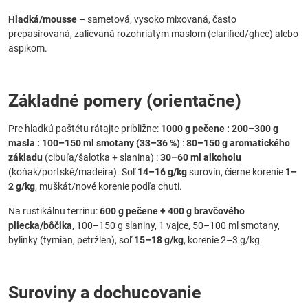
Hladká/mousse
– sametová, vysoko mixovaná, často
prepasírovaná, zalievaná rozohriatym maslom (clarified/ghee) alebo
aspikom.
Základné pomery (orientačne)
Pre hladkú paštétu rátajte približne:
1000 g pečene : 200–300 g
masla : 100–150 ml smotany (33–36 %)
:
80–150 g aromatického
základu
(cibuľa/šalotka + slanina) :
30–60 ml alkoholu
(koňak/portské/madeira). Soľ
14–16 g/kg
surovín, čierne korenie
1–
2 g/kg
, muškát/nové korenie podľa chuti.
Na rustikálnu terrinu:
600 g pečene + 400 g bravčového
pliecka/bôčika
, 100–150 g slaniny, 1 vajce, 50–100 ml smotany,
bylinky (tymian, petržlen), soľ
15–18 g/kg
, korenie 2–3 g/kg.
Suroviny a dochucovanie