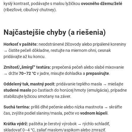
kyslý kontrast, podávajte s malou lyžičkou
ovocného džemu/želé
(ríbezľové, cibuľový chutney).
Najčastejšie chyby (a riešenia)
Horkosť v paštéte:
neodstránené žlčovody alebo pripálené koreniny
→ čistite pečeň dôkladne, restujte na miernom ohni, cesnak
pridávajte až ku koncu.
Zrnitosť/„šmirgľ“ textúra:
prepečená pečeň alebo slabé mixovanie
→ držte
70–72 °C
v jadre, mixujte dohladka a
prepasírujte
.
Oddelený tuk, mastný pocit:
pridávanie teplého masla → miešajte
studené maslo
po častiach do horúcej hmoty (emulgácia), prípadne
stabilizujte lyžicou smotany na záver.
Suchá terrina:
príliš dlhé pečenie alebo nízka mastnota → skráťte
čas, zvýšte podiel slaniny/masla, pečte vo
vodnom kúpeli
.
Krátka výdrž:
paštéta je čerstvý výrobok → rýchlo schladiť,
skladovať 0–4 °C, zaliať maslom/aspikom alebo zmraziť.