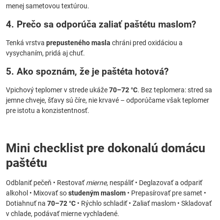
menej sametovou textúrou.
4. Prečo sa odporúča zaliať paštétu maslom?
Tenká vrstva
prepusteného masla
chráni pred oxidáciou a
vysychaním, pridá aj chuť.
5. Ako spoznám, že je paštéta hotová?
Vpichový teplomer v strede ukáže
70–72 °C
. Bez teplomera: stred sa
jemne chveje, šťavy sú číre, nie krvavé – odporúčame však teplomer
pre istotu a konzistentnosť.
Mini checklist pre dokonalú domácu
paštétu
Odblaniť pečeň • Restovať
mierne
, nespáliť • Deglazovať a odpariť
alkohol • Mixovať so
studeným maslom
• Prepasírovať pre samet •
Dotiahnuť na
70–72 °C
• Rýchlo schladiť • Zaliať maslom • Skladovať
v chlade, podávať mierne vychladené.