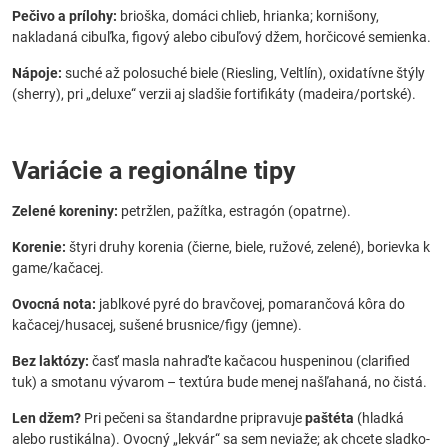
Pečivo a prílohy:
brioška, domáci chlieb, hrianka; kornišony,
nakladaná cibuľka, figový alebo cibuľový džem, horčicové semienka.
Nápoje:
suché až polosuché biele (Riesling, Veltlín), oxidatívne štýly
(sherry), pri „deluxe“ verzii aj sladšie fortifikáty (madeira/portské).
Variácie a regionálne tipy
Zelené koreniny:
petržlen, pažítka, estragón (opatrne).
Korenie:
štyri druhy korenia (čierne, biele, ružové, zelené), borievka k
game/kačacej.
Ovocná nota:
jablkové pyré do bravčovej, pomarančová kôra do
kačacej/husacej, sušené brusnice/figy (jemne).
Bez laktózy:
časť masla nahraďte kačacou huspeninou (clarified
tuk) a smotanu vývarom – textúra bude menej našľahaná, no čistá.
Len džem?
Pri pečeni sa štandardne pripravuje
paštéta
(hladká
alebo rustikálna). Ovocný „lekvár“ sa sem neviaže; ak chcete sladko-