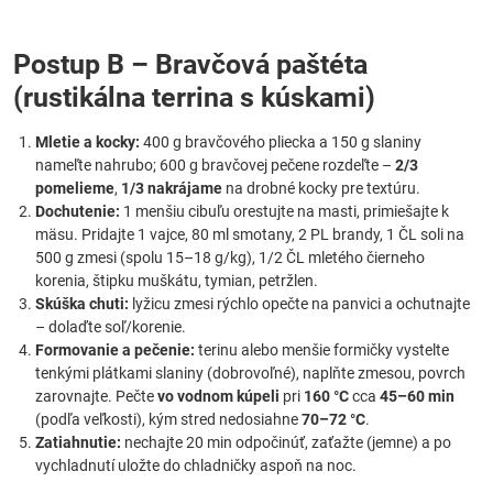
Postup B – Bravčová paštéta
(rustikálna terrina s kúskami)
Mletie a kocky:
400 g bravčového pliecka a 150 g slaniny
nameľte nahrubo; 600 g bravčovej pečene rozdeľte –
2/3
pomelieme
,
1/3 nakrájame
na drobné kocky pre textúru.
Dochutenie:
1 menšiu cibuľu orestujte na masti, primiešajte k
mäsu. Pridajte 1 vajce, 80 ml smotany, 2 PL brandy, 1 ČL soli na
500 g zmesi (spolu 15–18 g/kg), 1/2 ČL mletého čierneho
korenia, štipku muškátu, tymian, petržlen.
Skúška chuti:
lyžicu zmesi rýchlo opečte na panvici a ochutnajte
– dolaďte soľ/korenie.
Formovanie a pečenie:
terinu alebo menšie formičky vystelte
tenkými plátkami slaniny (dobrovoľné), naplňte zmesou, povrch
zarovnajte. Pečte
vo vodnom kúpeli
pri
160 °C
cca
45–60 min
(podľa veľkosti), kým stred nedosiahne
70–72 °C
.
Zatiahnutie:
nechajte 20 min odpočinúť, zaťažte (jemne) a po
vychladnutí uložte do chladničky aspoň na noc.