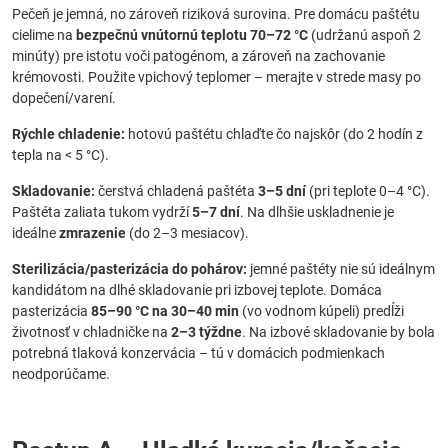
Pečeň je jemná, no zároveň riziková surovina. Pre domácu paštétu
cielime na
bezpečnú vnútornú teplotu 70–72 °C
(udržanú aspoň 2
minúty) pre istotu voči patogénom, a zároveň na zachovanie
krémovosti. Použite vpichový teplomer – merajte v strede masy po
dopečení/varení.
Rýchle chladenie:
hotovú paštétu chlaďte čo najskôr (do 2 hodín z
tepla na < 5 °C).
Skladovanie:
čerstvá chladená paštéta
3–5 dní
(pri teplote 0–4 °C).
Paštéta zaliata tukom vydrží
5–7 dní
. Na dlhšie uskladnenie je
ideálne
zmrazenie
(do 2–3 mesiacov).
Sterilizácia/pasterizácia do pohárov:
jemné paštéty nie sú ideálnym
kandidátom na dlhé skladovanie pri izbovej teplote. Domáca
pasterizácia
85–90 °C na 30–40 min
(vo vodnom kúpeli) predĺži
životnosť v chladničke na
2–3 týždne
. Na izbové skladovanie by bola
potrebná tlaková konzervácia – tú v domácich podmienkach
neodporúčame.