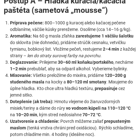
Postup A – Hladká kuracia/kačacia
paštéta (sametová „mousse“)
Príprava pečene:
800–1000 g kuracej alebo kačacej pečene
odblaníme, väčšie kúsky prerežeme. Osolíme (cca 14–16 g/kg).
Aromatika:
Na 60 g masla zľahka
zarestujeme 1 väčšiu šalotku
do sklovita (nie dohneda), pridáme strúčik cesnaku, vetvičku
tymianu, bobkový list. Vložíme pečeň, restujeme
2–4 min
z každej
strany –
len do straty surovej farby na povrchu
.
Deglazovanie:
Prilejeme
30–60 ml koňaku/portského
, necháme
1–2 min
prebublať, aby sa odparil alkohol. Vyberieme bylinky.
Mixovanie:
Všetko preložíme do mixéra, pridáme
120–200 g
studeného masla
na kocky a
80–120 ml smotany
. Mixujeme do
úplne hladka. Kto chce ultra hladkú textúru,
prepasíruje
cez
jemné sitko.
Doteplenie (ak treba):
Hmotu vlejeme do žiaruvzdorných
misiek/teriny a dáme do rúry
vo vodnom kúpeli na 110–120 °C
na
10–20 min
, kým stred nedosiahne
70–72 °C
.
Uzatvorenie a chladenie:
Povrch môžeme zaliať
prepusteným
maslom
(tenká vrstva chráni pred oxidáciou). Rýchlo schladíme,
potom chladíme min. 4 hodiny (ideálne noc).