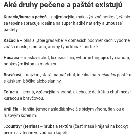
Aké druhy pečene a paštét existujú
Kuracia/kuracia pečeň
– najjemnejšia, málo výrazná horkosť, rýchlo
sa tepelne spracuje, ideálna na super hladké nátierky a „mousse“
paštéty.
Kačacia
– plnšia, „foie gras vibe“ v domácich podmienkach; výborne
znáša maslo, smotanu, arómy typu koňak, portské.
Husacia
– maslová chuť, luxusná línia; výborne funguje s tymianom,
bobkovým listom a madeirou.
Bravčová
– najviac „stará mama“ chuť; ideálna na
rustikálnu
paštétu
s kúskami bôčika alebo slaniny.
Teľacia
– jemná, vzácnejšia; vhodná, ak chcete delikátnu chuť medzi
kuracou a bravčovou.
Králičia
– ľahšia, jemne nasladlá; skvelá s bielym vínom, šalviou a
ružovým korením.
„Country“ (terrina)
– hrubšia textúra (časť mäsa krájaná na kocky),
pečie sa v terine vo vodnom kúpeli.