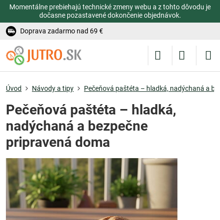
Momentálne prebiehajú technické zmeny webu a z tohto dôvodu je
dočasne pozastavené dokončenie objednávok.
Doprava zadarmo nad 69 €
Úvod
Návody a tipy
Pečeňová paštéta – hladká, nadýchaná a b
Pečeňová paštéta – hladká,
nadýchaná a bezpečne
pripravená doma