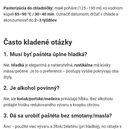
Pasterizácia do chladničky:
malé poháre (125–190 ml) vo vodnom
kúpeli
85–90 °C / 30–40 min
. Označiť dátumom; držať v chlade a
skonzumovať do
2–3 týždňov
.
Často kladené otázky
1. Musí byť paštéta úplne hladká?
Nie.
Hladká
je elegantná a natierateľná,
rustikálna
má kúsky
mäsa/pečene. Je to o preferencii – postupy vyššie pokrývajú oba
štýly.
2. Je alkohol povinný?
Nie, ale
koňak/portské/madeira
prinášajú hĺbku. Bez alkoholu
pridajte trošku redukovaného vývaru a kvapku citrónu.
3. Dá sa urobiť paštéta bez smotany/masla?
Áno – použite viac vývaru a žĺtok/želatínu (pri hladkej), no rátajte s