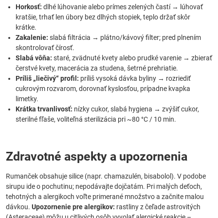
Horkosť:
dlhé lúhovanie alebo prímes zelených častí → lúhovať
kratšie, trhať len úbory bez dlhých stopiek, teplo držať skôr
krátke.
Zakalenie:
slabá filtrácia → plátno/kávový filter; pred plnením
skontrolovať čírosť.
Slabá vôňa:
staré, zvädnuté kvety alebo prudké varenie → zbierať
čerstvé kvety, macerácia za studena, šetrné prehriatie.
Príliš „liečivý“ profil:
príliš vysoká dávka byliny → rozriediť
cukrovým rozvarom, dorovnať kyslosťou, prípadne kvapka
limetky.
Krátka trvanlivosť:
nízky cukor, slabá hygiena → zvýšiť cukor,
sterilné fľaše, voliteľná sterilizácia pri ~80 °C / 10 min.
Zdravotné aspekty a upozornenia
Rumanček obsahuje silice (napr. chamazulén, bisabolol). V podobe
sirupu ide o pochutinu; nepodávajte dojčatám. Pri malých deťoch,
tehotných a alergikoch voľte primerané množstvo a začnite malou
dávkou.
Upozornenie pre alergikov:
rastliny z čeľade astrovitých
(Asteraceae) môžu u citlivých osôb vyvolať alergické reakcie –