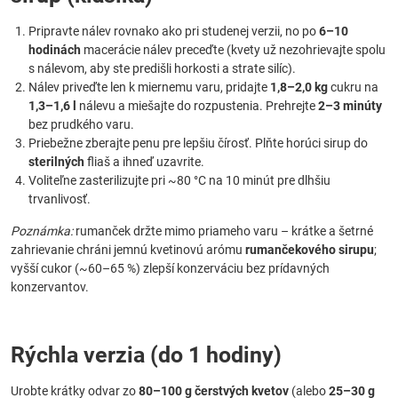
Pripravte nálev rovnako ako pri studenej verzii, no po
6–10
hodinách
macerácie nálev preceďte (kvety už nezohrievajte spolu
s nálevom, aby ste predišli horkosti a strate silíc).
Nálev priveďte len k miernemu varu, pridajte
1,8–2,0 kg
cukru na
1,3–1,6 l
nálevu a miešajte do rozpustenia. Prehrejte
2–3 minúty
bez prudkého varu.
Priebežne zberajte penu pre lepšiu čírosť. Plňte horúci sirup do
sterilných
fliaš a ihneď uzavrite.
Voliteľne zasterilizujte pri ~80 °C na 10 minút pre dlhšiu
trvanlivosť.
Poznámka:
rumanček držte mimo priameho varu – krátke a šetrné
zahrievanie chráni jemnú kvetinovú arómu
rumančekového sirupu
;
vyšší cukor (~60–65 %) zlepší konzerváciu bez prídavných
konzervantov.
Rýchla verzia (do 1 hodiny)
Urobte krátky odvar zo
80–100 g čerstvých kvetov
(alebo
25–30 g