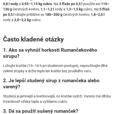
0,8 l vody
a
0,95–1,15 kg cukru
. Na
3 fľaše po 0,5 l
použite asi
110–
130 g
čerstvých kvetov,
1,1–1,2 l
vody a
1,3–1,5 kg
cukru. Na
5 fliaš
po 0,5 l
rátajte približne so
180–200 g
čerstvých kvetov,
1,8–2,0 l
vody a
2,0–2,2 kg
cukru.
Často kladené otázky
1. Ako sa vyhnúť horkosti
Rumančekového
sirupu
?
Lúhujte kratšie (10–16 h pri studenom postupe), nepoužívajte dlhé
zelené stopky a držte teplo len krátko bez prudkého varu.
2. Je lepší studený
sirup z rumančeka
alebo
varený?
Studený je jemnejší a kvetinovejší, no kratšie vydrží. Varený má dlhšiu
trvanlivosť vďaka teplu a vyššiemu cukru.
3. Dá sa použiť sušený rumanček?