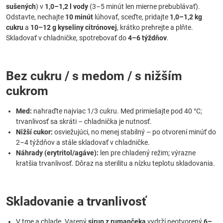
sušených
) v
1,0–1,2 l vody
(3–5 minút len mierne prebublávať).
Odstavte, nechajte
10 minút
lúhovať, sceďte, pridajte
1,0–1,2 kg
cukru
a
10–12 g kyseliny citrónovej
, krátko prehrejte a plňte.
Skladovať v chladničke, spotrebovať do
4–6 týždňov
.
Bez cukru / s medom / s nižším
cukrom
Med:
nahraďte najviac 1/3 cukru. Med primiešajte pod 40 °C;
trvanlivosť sa skráti – chladnička je nutnosť.
Nižší cukor:
osviežujúci, no menej stabilný – po otvorení minúť do
2–4 týždňov a stále skladovať v chladničke.
Náhrady (erytritol/agáve):
len pre chladený režim; výrazne
kratšia trvanlivosť. Dôraz na sterilitu a nízku teplotu skladovania.
Skladovanie a trvanlivosť
V tme a chlade. Varený
sirup z rumančeka
vydrží neotvorený
6–