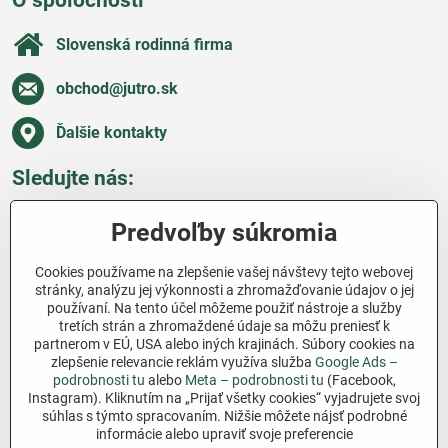
O spoločnosti
Slovenská rodinná firma
obchod​@jutro​.sk
Ďalšie kontakty
Sledujte nás:
Facebook
Pinterest
Instagram
Blog
Predvoľby súkromia
Všetko o nákupe
Cookies používame na zlepšenie vašej návštevy tejto webovej
stránky, analýzu jej výkonnosti a zhromažďovanie údajov o jej
používaní. Na tento účel môžeme použiť nástroje a služby
Ďakujeme za podporu
tretích strán a zhromaždené údaje sa môžu preniesť k
partnerom v EÚ, USA alebo iných krajinách. Súbory cookies na
Sme slovenský e-shop bez dotácií​. Fungujeme len
zlepšenie relevancie reklám využíva služba
Google Ads –
vďaka vám – ľuďom, ktorí veria v poctivú prácu a
podrobnosti tu
alebo
Meta – podrobnosti tu
(Facebook,
Instagram). Kliknutím na „Prijať všetky cookies“ vyjadrujete svoj
lásku k pôde​. Každý nákup na Jutro​.sk nám pomáha
súhlas s týmto spracovaním. Nižšie môžete nájsť podrobné
pokračovať v tom, čo má zmysel – pomáhať
informácie alebo upraviť svoje preferencie
záhradkárom zadarmo a srdcom​.