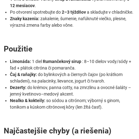
12 mesiacov
.
Po otvorení spotrebujte do
2–3 týždňov
a skladujte v chladničke.
Znaky kazenia:
zakalenie, šumenie, nafúknuté viečko, plesne,
výrazná zmena farby alebo vône.
Použitie
Limonáda:
1 diel
Rumančekový sirup
: 8–10 dielov vody/sódy +
ľad + plátok citróna či pomaranča.
Čaj & raňajky:
do bylinkových a čiernych čajov (po krátkom
schladení), na palacinky, lievance, jogurt či tvaroh.
Dezerty:
do krémov, panna cotty, na zmrzlinu a ovocné šaláty –
jemný kvetinovo–medový akcent.
Nealko & kokteily:
so sódou a citrónom; výborný s ginom,
tonikom a kúskom citrónovej kôry (len žltá časť).
Najčastejšie chyby (a riešenia)