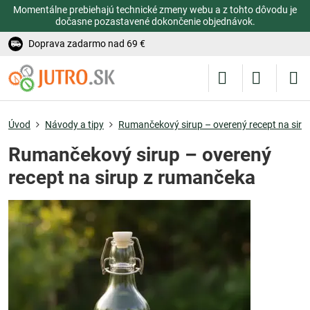
Momentálne prebiehajú technické zmeny webu a z tohto dôvodu je
dočasne pozastavené dokončenie objednávok.
Doprava zadarmo nad 69 €
Úvod
Návody a tipy
Rumančekový sirup – overený recept na sir
Rumančekový sirup – overený
recept na sirup z rumančeka