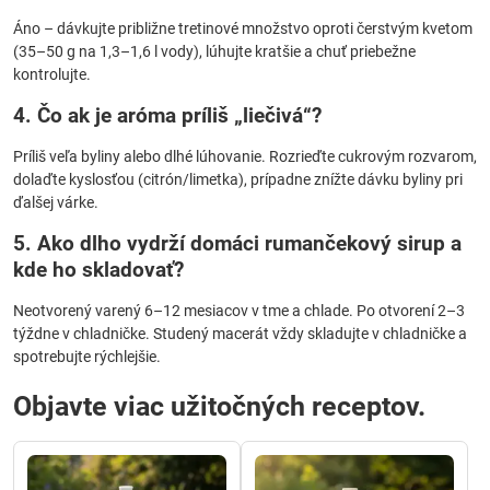
Áno – dávkujte približne tretinové množstvo oproti čerstvým kvetom
(35–50 g na 1,3–1,6 l vody), lúhujte kratšie a chuť priebežne
kontrolujte.
4. Čo ak je aróma príliš „liečivá“?
Príliš veľa byliny alebo dlhé lúhovanie. Rozrieďte cukrovým rozvarom,
dolaďte kyslosťou (citrón/limetka), prípadne znížte dávku byliny pri
ďalšej várke.
5. Ako dlho vydrží domáci rumančekový sirup a
kde ho skladovať?
Neotvorený varený 6–12 mesiacov v tme a chlade. Po otvorení 2–3
týždne v chladničke. Studený macerát vždy skladujte v chladničke a
spotrebujte rýchlejšie.
Objavte viac užitočných receptov.