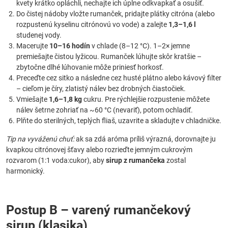
kvety krátko opláchli, nechajte ich úplne odkvapkať a osušiť.
Do čistej nádoby vložte rumanček, pridajte plátky citróna (alebo
rozpustenú kyselinu citrónovú vo vode) a zalejte
1,3–1,6 l
studenej vody.
Macerujte
10–16 hodín
v chlade (8–12 °C). 1–2× jemne
premiešajte čistou lyžicou. Rumanček lúhujte skôr kratšie –
zbytočne dlhé lúhovanie môže priniesť horkosť.
Preceďte cez sitko a následne cez husté plátno alebo kávový filter
– cieľom je číry, zlatistý nálev bez drobných čiastočiek.
Vmiešajte
1,6–1,8 kg
cukru. Pre rýchlejšie rozpustenie môžete
nálev šetrne zohriať na ~60 °C (nevariť), potom ochladiť.
Plňte do sterilných, teplých fliaš, uzavrite a skladujte v chladničke.
Tip na vyváženú chuť:
ak sa zdá aróma príliš výrazná, dorovnajte ju
kvapkou citrónovej šťavy alebo rozrieďte jemným cukrovým
rozvarom (1:1 voda:cukor), aby
sirup z rumančeka
zostal
harmonický.
Postup B – varený rumančekový
sirup (klasika)