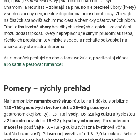
Najlepšia je
rumanček pravý
(Matricaria chamomilla, syn.
Chamomilla recutita) – zbierajú sa plne, no nie prezreté úbory (kvety)
v suchý slnečný deň, ideálne dopoludnia po oschnutí rosy. Zbierajte
na čistých stanovištiach, mimo ciest a chemicky ošetrovaných plôch.
Trhajte
iba kvetné úbory
bez dlhých zelených stopiek – zelené časti
môžu dodať trpkosť. Kvety nepreplachujte silným prúdom; ak treba,
rýchlo ich prepláchnite v miske s vodou a nechajte odkvapkať na
utierke, aby ste nestratili arómu.
Ak rumanček pestujete alebo o tom uvažujete, pozrite si aj článok
ako sadiť a pestovať rumanček
.
Pomery – rýchly prehľad
Na harmonický
rumančekový sirup
rátajte na 1 dávku s približne
120–160 g čerstvých kvetov
(alebo
35–50 g sušených
gastronomickej kvality),
1,3–1,6 l vody
,
1,6–2,0 kg cukru
a kyslosťou
z
2 bio citrónov
alebo
18–22 g kyseliny citrónovej
. Pri
studenom
maceráte
používajte 1,6–1,8 kg cukru (výrazná kvetinová vôňa,
kratšia trvanlivosť). Pri
varenej verzii
voľte 1,8–2,0 kg cukru a šetrné