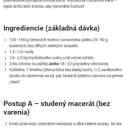
prehrievanie pre lepšiu konzerváciu. Rumanček má jemné silice –
teplo držte skôr kratšie, aby nevznikla horkosť.
Ingrediencie (základná dávka)
120–160 g čerstvých kvetov rumančeka (alebo 35–50 g
sušených; bez dlhých zelených stopiek)
1,3–1,6 l vody
1,6–2,0 kg kryštálového cukru (viď verzie nižšie)
2 bio citróny na plátky
alebo
18–22 g kyseliny citrónovej
Voliteľne: 1 limetka (šťava/kôra bez bielej časti), 1/2 vanilkového
struku do dezertnej verzie, pár tenkých plátkov zázvoru na jemné
„teplo“
Postup A – studený macerát (bez
varenia)
Kvety pretraste, odstráňte nečistoty a dlhé zelené stopky. Ak ste