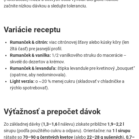
začnite nízkou dávkou a sledujte toleranciu.
Variácie receptu
Rumanček & citrón:
viac citrónovej šťavy alebo kúsky kôry (len
žltá časť) pre jasnejší profil.
Rumanček & vanilka:
1/2 vanilkového struku do macerácie –
skvelé do dezertov a krémov.
Rumanček & levanduľa:
štipka levandule pre kvetinový „bouquet“
(opatrne, aby nedominovala).
Light verzia:
o ~20 % menej cukru (skladovať v chladničke a
rýchlo spotrebovať).
Výťažnosť a prepočet dávok
Zo základnej dávky (
1,3–1,6 l
nálevu) získate približne
1,9–2,2 l
sirupu (podľa použitého cukru a odparu). Orientačne: na
1 l sirupu
rátajte so
70–90 g čerstvých kvetov
(alebo
22–28 g sušených
),
0,7–