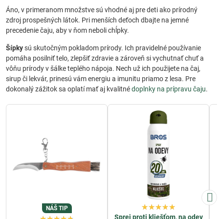
Áno, v primeranom množstve sú vhodné aj pre deti ako prírodný
zdroj prospešných látok. Pri menších deťoch dbajte na jemné
precedenie čaju, aby v ňom neboli chĺpky.
Šípky
sú skutočným pokladom prírody. Ich pravidelné používanie
pomáha posilniť telo, zlepšiť zdravie a zároveň si vychutnať chuť a
vôňu prírody v šálke teplého nápoja. Nech už ich použijete na čaj,
sirup či lekvár, prinesú vám energiu a imunitu priamo z lesa. Pre
dokonalý zážitok sa oplatí mať aj kvalitné
doplnky na prípravu čaju
.
NÁŠ TIP
Sprej proti kliešťom, na odev