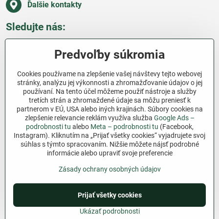
Ďalšie kontakty
Sledujte nás:
Facebook
Pinterest
Instagram
Blog
Predvoľby súkromia
Všetko o nákupe
Cookies používame na zlepšenie vašej návštevy tejto webovej
stránky, analýzu jej výkonnosti a zhromažďovanie údajov o jej
používaní. Na tento účel môžeme použiť nástroje a služby
Ďakujeme za podporu
tretích strán a zhromaždené údaje sa môžu preniesť k
partnerom v EÚ, USA alebo iných krajinách. Súbory cookies na
Sme slovenský e-shop bez dotácií​. Fungujeme len
zlepšenie relevancie reklám využíva služba
Google Ads –
vďaka vám – ľuďom, ktorí veria v poctivú prácu a
podrobnosti tu
alebo
Meta – podrobnosti tu
(Facebook,
lásku k pôde​. Každý nákup na Jutro​.sk nám pomáha
Instagram). Kliknutím na „Prijať všetky cookies“ vyjadrujete svoj
pokračovať v tom, čo má zmysel – pomáhať
súhlas s týmto spracovaním. Nižšie môžete nájsť podrobné
informácie alebo upraviť svoje preferencie
záhradkárom zadarmo a srdcom​.
Zásady ochrany osobných údajov
©
2026
Copyright
Predvoľby súkromia
Zásady ochrany osobných údajov
Prijať všetky cookies
Podmienky používania
Ukázať podrobnosti
Vytvorené pomocou:
BiznisWeb.sk