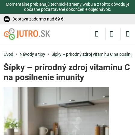
Momentálne prebiehajú technické zmeny webu a z tohto dôvodu je
dočasne pozastavené dokončenie objednávok.
Doprava zadarmo nad 69 €
Úvod
Návody a tipy
Šípky – prírodný zdroj vitamínu C na posilnen
Šípky – prírodný zdroj vitamínu C
na posilnenie imunity