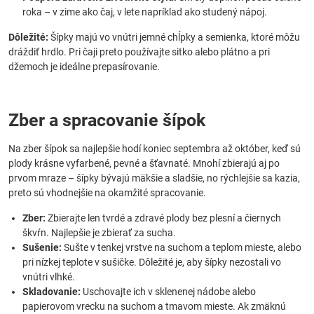
roka – v zime ako čaj, v lete napríklad ako studený nápoj.
Dôležité:
Šípky majú vo vnútri jemné chĺpky a semienka, ktoré môžu
dráždiť hrdlo. Pri čaji preto používajte sitko alebo plátno a pri
džemoch je ideálne prepasírovanie.
Zber a spracovanie šípok
Na zber šípok sa najlepšie hodí koniec septembra až október, keď sú
plody krásne vyfarbené, pevné a šťavnaté. Mnohí zbierajú aj po
prvom mraze – šípky bývajú mäkšie a sladšie, no rýchlejšie sa kazia,
preto sú vhodnejšie na okamžité spracovanie.
Zber:
Zbierajte len tvrdé a zdravé plody bez plesní a čiernych
škvŕn. Najlepšie je zbierať za sucha.
Sušenie:
Sušte v tenkej vrstve na suchom a teplom mieste, alebo
pri nízkej teplote v sušičke. Dôležité je, aby šípky nezostali vo
vnútri vlhké.
Skladovanie:
Uschovajte ich v sklenenej nádobe alebo
papierovom vrecku na suchom a tmavom mieste. Ak zmäknú