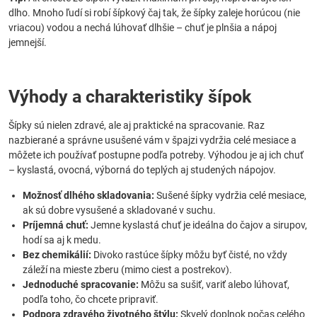
dlho. Mnoho ľudí si robí šípkový čaj tak, že šípky zaleje horúcou (nie
vriacou) vodou a nechá lúhovať dlhšie – chuť je plnšia a nápoj
jemnejší.
Výhody a charakteristiky šípok
Šípky sú nielen zdravé, ale aj praktické na spracovanie. Raz
nazbierané a správne usušené vám v špajzi vydržia celé mesiace a
môžete ich používať postupne podľa potreby. Výhodou je aj ich chuť
– kyslastá, ovocná, výborná do teplých aj studených nápojov.
Možnosť dlhého skladovania:
Sušené šípky vydržia celé mesiace,
ak sú dobre vysušené a skladované v suchu.
Príjemná chuť:
Jemne kyslastá chuť je ideálna do čajov a sirupov,
hodí sa aj k medu.
Bez chemikálií:
Divoko rastúce šípky môžu byť čisté, no vždy
záleží na mieste zberu (mimo ciest a postrekov).
Jednoduché spracovanie:
Môžu sa sušiť, variť alebo lúhovať,
podľa toho, čo chcete pripraviť.
Podpora zdravého životného štýlu:
Skvelý doplnok počas celého