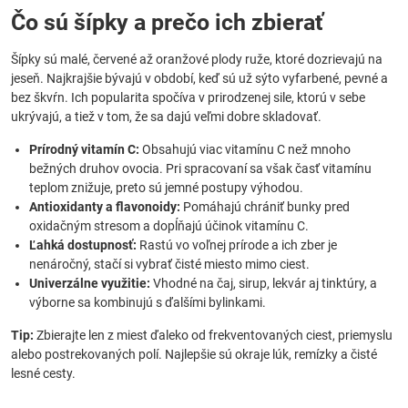
Čo sú šípky a prečo ich zbierať
Šípky sú malé, červené až oranžové plody ruže, ktoré dozrievajú na
jeseň. Najkrajšie bývajú v období, keď sú už sýto vyfarbené, pevné a
bez škvŕn. Ich popularita spočíva v prirodzenej sile, ktorú v sebe
ukrývajú, a tiež v tom, že sa dajú veľmi dobre skladovať.
Prírodný vitamín C:
Obsahujú viac vitamínu C než mnoho
bežných druhov ovocia. Pri spracovaní sa však časť vitamínu
teplom znižuje, preto sú jemné postupy výhodou.
Antioxidanty a flavonoidy:
Pomáhajú chrániť bunky pred
oxidačným stresom a dopĺňajú účinok vitamínu C.
Ľahká dostupnosť:
Rastú vo voľnej prírode a ich zber je
nenáročný, stačí si vybrať čisté miesto mimo ciest.
Univerzálne využitie:
Vhodné na čaj, sirup, lekvár aj tinktúry, a
výborne sa kombinujú s ďalšími bylinkami.
Tip:
Zbierajte len z miest ďaleko od frekventovaných ciest, priemyslu
alebo postrekovaných polí. Najlepšie sú okraje lúk, remízky a čisté
lesné cesty.