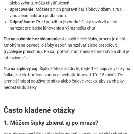
alebo zvlhnú, môžu chytiť pleseň.
Spracovanie:
Môžete z nich pripraviť čaj, šípkový džem, sirup,
víno alebo tinktúru podľa chuti.
Odporúčanie:
Pred použitím je vhodné šípky rozdrviť alebo
narezať pre lepšie lúhovanie a výraznejšiu chuť.
Tip na sušenie bez sklamania:
Ak sušíte celé šípky, proces je dlhší.
Mnohým sa osvedčilo šípky aspoň narezávať alebo prepoloviť
(rýchlejšie preschnú). Pri čaji potom stačí menšie množstvo a chuť je
intenzívnejšia.
Tip na šípkový čaj:
Šípky zľahka rozdrvte, dajte 1–2 čajové lyžičky na
šálku, zalejte horúcou vodou a nechajte lúhovať 10–15 minút. Pre
jemnejší nápoj používajte sitko alebo čajové vrecko, aby sa chĺpky
nedostali do šálky.
Často kladené otázky
1. Môžem šípky zbierať aj po mraze?