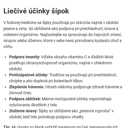
Liečivé účinky šípok
V ľudovej medicíne sa šípky používajú po stáročia najmä v období
jesene a zimy. Sú obľúbené ako podpora pri prechladnutí, únave a
oslabení organizmu. Najčastejšie sa spracúvajú do čajových zmesí,
sirupov alebo džemov, ktoré v sebe nesú prirodzenú kyslastú chuť a
vôňu.
Podpora imunity:
Vďaka obsahu vitamínu C a ďalších látok
posilňujú obranyschopnosť organizmu, najmä v chladnom
období.
Protizápalové účinky:
Tradične sa používajú pri prechladnutí,
chrípke a ako doplnok pri bolestiach kĺbov.
Zlepšenie trávenia:
Obsah vlákniny podporuje zdravé trávenie a
činnosť čriev.
Podpora obličiek:
Mierne močopudné účinky napomáhajú
vylučovaniu škodlivín z tela.
Zníženie únavy:
Šípky sú obľúbené ako „jesenná vzpruha“ v
období, keď telo potrebuje podporu vitality.
Tip:
Ak chcete zo šípok vyťažiť maximum pri čaji, neprevarujte ich