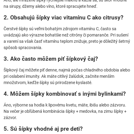
Áno, ale mrazené šípky rýchlejšie mäknú a kazia sa, sú skôr vhodné
na sirupy, džemy alebo víno, ktoré spracujete hneď.
2. Obsahujú šípky viac vitamínu C ako citrusy?
Čerstvé šípky sú veľmi bohatým zdrojom vitamínu C, často sa
uvádzajú ako výrazne bohatšie než citróny či pomaranče. Pri sušení
a varení sa však časť vitamínu teplom znižuje, preto je dôležitý šetrný
spôsob spracovania.
3. Ako často môžem piť šípkový čaj?
Šípkový čaj môžete piť denne, najmä počas chladného obdobia alebo
pri oslabení imunity. Ak máte citlivý žalúdok, začnite menším
množstvom, keďže šípky sú prirodzene kyslasté.
4. Môžem šípky kombinovať s inými bylinkami?
Áno, výborne sa hodia k lipovému kvetu, mäte, ibišu alebo zázvoru.
Na večer je obľúbená kombinácia šípky + medovka, na zimu šípky +
zázvor.
5. Sú šípky vhodné aj pre deti?