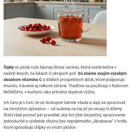
Šípky
sú plody ruže šípovej (Rosa canina), ktorá rastie bežne v
našich lesoch, na lúkach či okrajoch polí.
Sú známe svojím vysokým
obsahom vitamínu C
a ďalších prospešných látok, ktoré podporujú
imunitu, trávenie aj celkové zdravie. Tradične sa používajú v ľudovom
liečiteľstve, v kuchyni i ako prírodný doplnok výživy.
Ich čaro je v tom, že sú dostupné takmer všade a dajú sa spracovať
na množstvo spôsobov – od sušenia na čaj až po sirupy či džemy.
Stačí však poznať pár pravidiel, aby bol zber bezpečný, spracovanie
jednoduché a výsledok chutný bez nepríjemného „škrabania“ v hrdle,
ktoré spôsobujú chĺpky vo vnútri plodov.