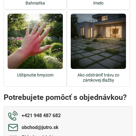
Bahniatka
Imelo
Uštipnutie hmyzom
Ako odstrániť trávu zo
zámkovej dlažby
Potrebujete pomôcť s objednávkou?
+421 948 487 682
obchod​@jutro​.sk