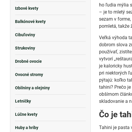
ho ľudia mýlia 
Izbové kvety
– je to mletý se
sezam v forme, 
Balkónové kvety
pomletá, takže 
Cibuľoviny
Veľká výhoda tah
dobrom slova zm
Strukoviny
používať, zistí
vytvorí „reštaur
Drobné ovocie
je kaloricky hu
pri niektorých 
Ovocné stromy
pýtajú: koľko ta
tahini? Prečo j
Obilniny a olejniny
obšírnom článku 
skladovanie a n
Letničky
Čo je tah
Lúčne kvety
Tahini je pasta
Huby a hríby