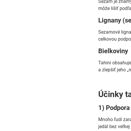
Sezam je známy 
môže líšiť podľ
Lignany (se
Sezamové lignan
celkovou podporo
Bielkoviny
Tahini obsahuje 
a zlepšiť jeho „n
Účinky ta
1) Podpora 
Mnoho ľudí zara
jedál bez veľke