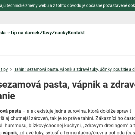
ajú technické zmeny webu a z tohto dôvodu je dočasne pozastavené dok
slá
Tip na darček
Zľavy
Značky
Kontakt
tipy
Tahini: sezamová pasta, vápnik a zdravé tuky, účinky, použitie a
 sezamová pasta, vápnik a zdravé
anie
ová pasta
– a ak existuje jedna surovina, ktorá dokáže spraviť
ší aj chutnejší zároveň, tak je to práve tahini. Zákazníci ho čast
li hummusu, blízkovýchodnej kuchyni, „zdravým dresingom“ a t
ko
vápnik
, zdravé tuky, sýtosť a fermentačná/črevná pohoda (čas