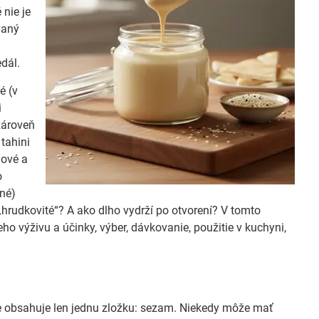
nie je
vaný
dál.
é (v
i
 zároveň
 tahini
mové a
o
ané)
„hrudkovité“? A ako dlho vydrží po otvorení? V tomto
eho výživu a účinky, výber, dávkovanie, použitie v kuchyni,
rme obsahuje len jednu zložku: sezam. Niekedy môže mať