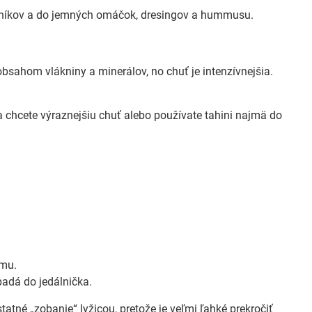
točníkov a do jemných omáčok, dresingov a hummusu.
obsahom vlákniny a minerálov, no chuť je intenzívnejšia.
e a chcete výraznejšiu chuť alebo používate tahini najmä do
jmu.
padá do jedálnička.
tatné „zobanie“ lyžicou, pretože je veľmi ľahké prekročiť