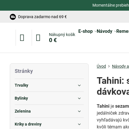
Momentálne prebieh
Doprava zadarmo nad 69 €
E-shop
Návody
Reme
Nákupný košík
0 €
Úvod
Návody a 
Stránky
Tahini:
Trvalky
dávkov
Bylinky
Tahini
je
sezam
Zelenina
jedálniček zdrav
vyhľadávajú kvô
Kríky a dreviny
kvôli témam a