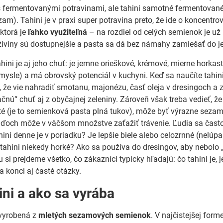
s fermentovanými potravinami, ale tahini samotné fermentované 
zam). Tahini je v praxi super potravina preto, že ide o koncentro
ktorá je
ľahko využiteľná
– na rozdiel od celých semienok je už
živiny sú dostupnejšie a pasta sa dá bez námahy zamiešať do je
ini je aj jeho chuť: je jemne orieškové, krémové, mierne horkast
ysle) a má obrovský potenciál v kuchyni. Keď sa naučíte tahin
te, že vie nahradiť smotanu, majonézu, časť oleja v dresingoch a
ačnú“ chuť aj z obyčajnej zeleniny. Zároveň však treba vedieť, že
sté (je to semienková pasta plná tukov), môže byť výrazne seza
ľuďoch môže v väčšom množstve zaťažiť trávenie. Ľudia sa čast
hini denne je v poriadku? Je lepšie biele alebo celozrnné (nelúp
e tahini niekedy horké? Ako sa používa do dresingov, aby nebolo 
si prejdeme všetko, čo zákazníci typicky hľadajú: čo tahini je, j
a konci aj časté otázky.
ini a ako sa vyrába
 vyrobená z
mletých sezamových semienok
. V najčistejšej fo