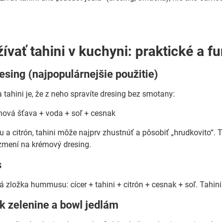
ívať tahini v kuchyni: praktické a 
resing (najpopulárnejšie použitie)
 tahini je, že z neho spravíte dresing bez smotany:
ónová šťava + voda + soľ + cesnak
u a citrón, tahini môže najprv zhustnúť a pôsobiť „hrudkovito“.
zmení na krémový dresing.
s
vá zložka hummusu: cícer + tahini + citrón + cesnak + soľ. Ta
k zelenine a bowl jedlám