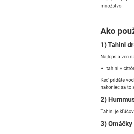
množstvo.
Ako použ
1) Tahini d
Najlepšia vec na
tahini + citr
Keď pridáte vod
nakoniec sa to 
2) Hummu
Tahini je kľúčo
3) Omáčky 