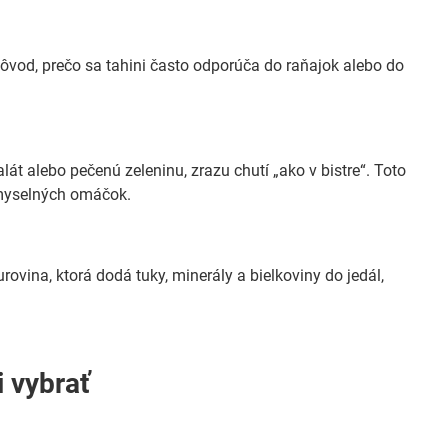
 dôvod, prečo sa tahini často odporúča do raňajok alebo do
lát alebo pečenú zeleninu, zrazu chutí „ako v bistre“. Toto
iemyselných omáčok.
rovina, ktorá dodá tuky, minerály a bielkoviny do jedál,
i vybrať