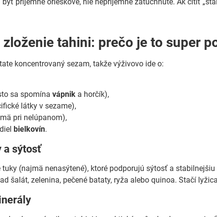
byť príjemne orieškové, nie nepríjemne zatuchnuté. Ak cítiť „starý 
zloženie tahini: prečo je to super p
state koncentrovaný sezam, takže výživovo ide o:
asto sa spomína
vápnik
a horčík),
ifické látky v sezame),
mä pri nelúpanom),
odiel
bielkovín
.
 a sýtosť
tuky (najmä nenasýtené), ktoré podporujú sýtosť a stabilnejšiu ene
ad šalát, zelenina, pečené bataty, ryža alebo quinoa. Stačí lyžica 
inerály