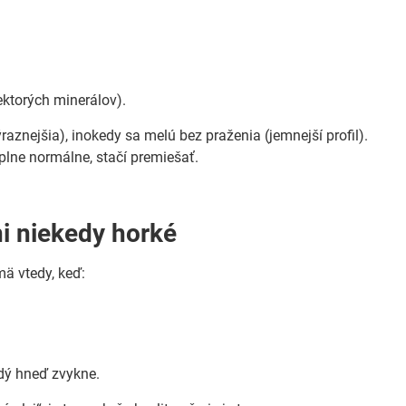
ektorých minerálov).
znejšia), inokedy sa melú bez praženia (jemnejší profil).
plne normálne, stačí premiešať.
ini niekedy horké
ä vtedy, keď:
ždý hneď zvykne.