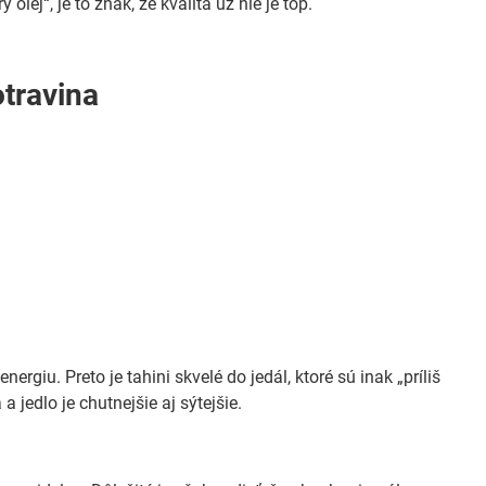
olej“, je to znak, že kvalita už nie je top.
otravina
rgiu. Preto je tahini skvelé do jedál, ktoré sú inak „príliš
a jedlo je chutnejšie aj sýtejšie.