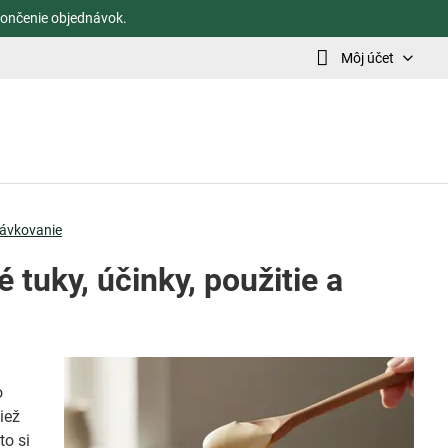
ončenie objednávok.
Môj účet
 dávkovanie
 tuky, účinky, použitie a
o
iež
to si