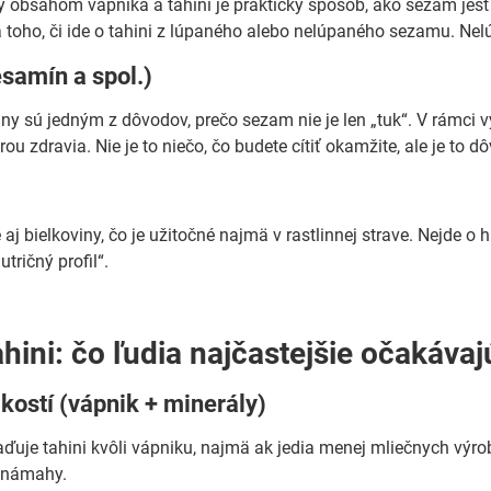
obsahom vápnika a tahini je praktický spôsob, ako sezam jesť p
a toho, či ide o tahini z lúpaného alebo nelúpaného sezamu. Nel
samín a spol.)
y sú jedným z dôvodov, prečo sezam nie je len „tuk“. V rámci v
u zdravia. Nie je to niečo, čo budete cítiť okamžite, ale je to 
aj bielkoviny, čo je užitočné najmä v rastlinnej strave. Nejde o h
utričný profil“.
hini: čo ľudia najčastejšie očakávaj
kostí (vápnik + minerály)
ďuje tahini kvôli vápniku, najmä ak jedia menej mliečnych výrobk
j námahy.