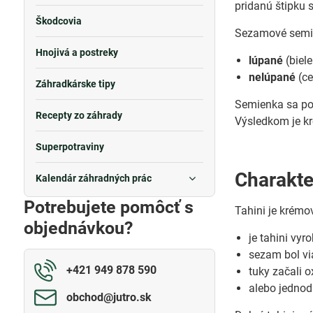
pridanú štipku s
Škodcovia
Sezamové semi
Hnojivá a postreky
lúpané
(biele
nelúpané
(ce
Záhradkárske tipy
Semienka sa pot
Recepty zo záhrady
Výsledkom je kr
Superpotraviny
Charakter
Kalendár záhradných prác
Potrebujete pomôcť s
Tahini je krémo
objednávkou?
je tahini vy
sezam bol vi
+421 949 878 590
tuky začali o
alebo jednod
obchod​@jutro​.sk