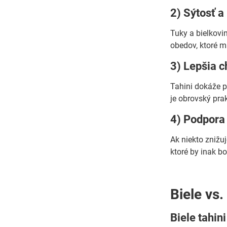
2) Sýtosť a
Tuky a bielkovi
obedov, ktoré ma
3) Lepšia c
Tahini dokáže pr
je obrovský pra
4) Podpora 
Ak niekto znižuj
ktoré by inak bol
Biele vs.
Biele tahin