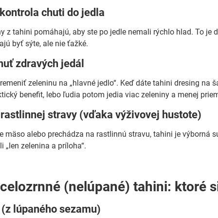
 kontrola chuti do jedla
ny z tahini pomáhajú, aby ste po jedle nemali rýchlo hlad. To je
jú byť sýte, ale nie ťažké.
huť zdravých jedál
emeniť zeleninu na „hlavné jedlo“. Keď dáte tahini dresing na ša
ktický benefit, lebo ľudia potom jedia viac zeleniny a menej pr
rastlinnej stravy (vďaka výživovej hustote)
e mäso alebo prechádza na rastlinnú stravu, tahini je výborná su
i „len zelenina a príloha“.
 celozrnné (nelúpané) tahini: ktoré s
i (z lúpaného sezamu)