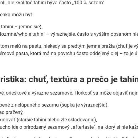
oli, ale kvalitné tahini býva často „100 % sezam“.
enka môžu byť:
 tahini – jemnejšie),
lozrnné/whole tahini – výraznejšie, často s vyšším obsahom ni
om melú na pastu, niekedy sa predtým jemne pražia (chuť je výra
émová pasta, ktorá má na povrchu často oddelený olej – to je ú
istika: chuť, textúra a prečo je tah
vé, orieškové a výrazne sezamové. Horkosť sa môže objaviť najm
robené z nelúpaného sezamu (šupka je výraznejšia),
ac pražený,
xidovať (staršie tahini alebo zlé skladovanie),
ucho ide o prirodzený sezamový „aftertaste“, na ktorý si nie ka