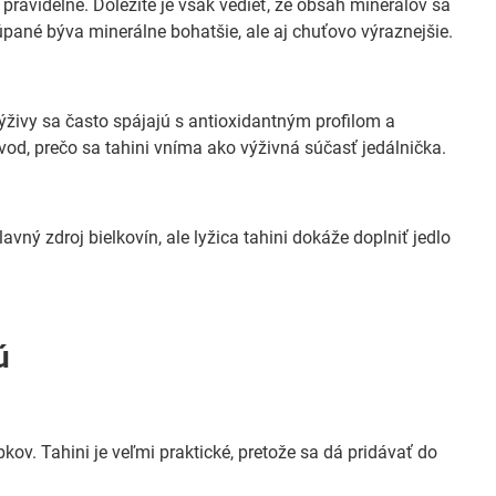
ravidelne. Dôležité je však vedieť, že obsah minerálov sa
úpané býva minerálne bohatšie, ale aj chuťovo výraznejšie.
ýživy sa často spájajú s antioxidantným profilom a
dôvod, prečo sa tahini vníma ako výživná súčasť jedálnička.
lavný zdroj bielkovín, ale lyžica tahini dokáže doplniť jedlo
ú
ov. Tahini je veľmi praktické, pretože sa dá pridávať do