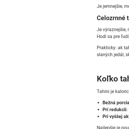
Je jemnejšie, m
Celozrnné 
Je výraznejšie,
Hodí sa pre ľudí
Prakticky: ak ta
slaných jedál, s
Koľko ta
Tahini je kalori
Bežná porcia
Pri redukcii:
Pri vyššej akt
Najlepšie je pou