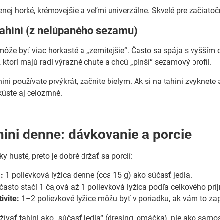
enej horké, krémovejšie a veľmi univerzálne. Skvelé pre začia
tahini (z nelúpaného sezamu)
 môže byť viac horkasté a „zemitejšie“. Často sa spája s vyšším 
, ktorí majú radi výrazné chute a chcú „plnší“ sezamový profil.
hini používate prvýkrát, začnite bielym. Ak si na tahini zvyknet
kúste aj celozrnné.
hini denne: dávkovanie a porcie
cky husté, preto je dobré držať sa porcií:
:
1 polievková lyžica denne (cca 15 g) ako súčasť jedla.
často stačí 1 čajová až 1 polievková lyžica podľa celkového prí
ivite:
1–2 polievkové lyžice môžu byť v poriadku, ak vám to za
žívať tahini ako „súčasť jedla“ (dresing, omáčka), nie ako samos