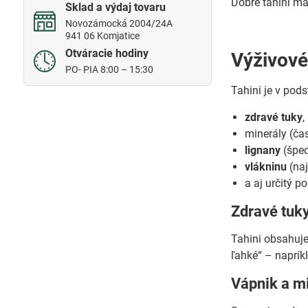
Dobré tahini má 
Sklad a výdaj tovaru
Novozámocká 2004/24A
941 06 Komjatice
Otváracie hodiny
Výživové 
PO- PIA 8:00 – 15:30
Tahini je v pod
zdravé tuky
,
minerály (č
lignany
(špec
vlákninu
(naj
a aj určitý p
Zdravé tuky
Tahini obsahuje 
ľahké“ – napríkl
Vápnik a m