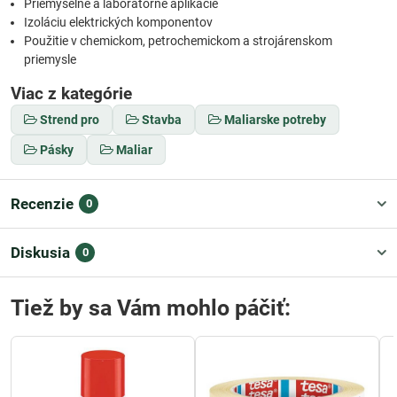
Priemyselné a laboratórne aplikácie
Izoláciu elektrických komponentov
Použitie v chemickom, petrochemickom a strojárenskom
priemysle
Viac z kategórie
Strend pro
Stavba
Maliarske potreby
Pásky
Maliar
Recenzie
0
Diskusia
0
Tiež by sa Vám mohlo páčiť: