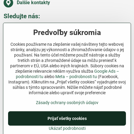
Ďalšie kontakty
Sledujte nás:
Facebook
Pinterest
Instagram
Blog
Predvoľby súkromia
Všetko o nákupe
Cookies používame na zlepšenie vašej návštevy tejto webovej
stránky, analýzu jej výkonnosti a zhromažďovanie údajov o jej
používaní. Na tento účel môžeme použiť nástroje a služby
Ďakujeme za podporu
tretích strán a zhromaždené údaje sa môžu preniesť k
partnerom v EÚ, USA alebo iných krajinách. Súbory cookies na
Sme slovenský e-shop bez dotácií​. Fungujeme len
zlepšenie relevancie reklám využíva služba
Google Ads –
vďaka vám – ľuďom, ktorí veria v poctivú prácu a
podrobnosti tu
alebo
Meta – podrobnosti tu
(Facebook,
Instagram). Kliknutím na „Prijať všetky cookies“ vyjadrujete svoj
lásku k pôde​. Každý nákup na Jutro​.sk nám pomáha
súhlas s týmto spracovaním. Nižšie môžete nájsť podrobné
pokračovať v tom, čo má zmysel – pomáhať
informácie alebo upraviť svoje preferencie
záhradkárom zadarmo a srdcom​.
Zásady ochrany osobných údajov
©
2026
Copyright
Prijať všetky cookies
Predvoľby súkromia
Zásady ochrany osobných údajov
Podmienky používania
Ukázať podrobnosti
Vytvorené pomocou:
BiznisWeb.sk