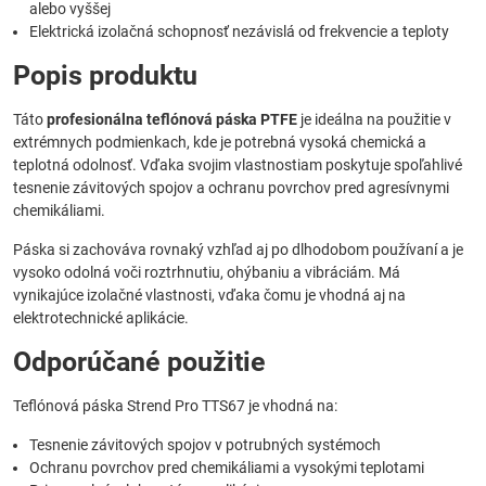
alebo vyššej
Elektrická izolačná schopnosť nezávislá od frekvencie a teploty
Popis produktu
Táto
profesionálna teflónová páska PTFE
je ideálna na použitie v
extrémnych podmienkach, kde je potrebná vysoká chemická a
teplotná odolnosť. Vďaka svojim vlastnostiam poskytuje spoľahlivé
tesnenie závitových spojov a ochranu povrchov pred agresívnymi
chemikáliami.
Páska si zachováva rovnaký vzhľad aj po dlhodobom používaní a je
vysoko odolná voči roztrhnutiu, ohýbaniu a vibráciám. Má
vynikajúce izolačné vlastnosti, vďaka čomu je vhodná aj na
elektrotechnické aplikácie.
Odporúčané použitie
Teflónová páska Strend Pro TTS67 je vhodná na:
Tesnenie závitových spojov v potrubných systémoch
Ochranu povrchov pred chemikáliami a vysokými teplotami