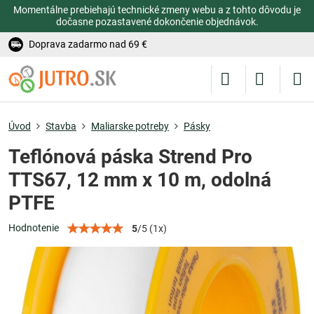
Momentálne prebiehajú technické zmeny webu a z tohto dôvodu je
dočasne pozastavené dokončenie objednávok.
Doprava zadarmo nad 69 €
Úvod
Stavba
Maliarske potreby
Pásky
Teflónová páska Strend Pro
TTS67, 12 mm x 10 m, odolná
PTFE
Hodnotenie
5
/
5
(
1
x)