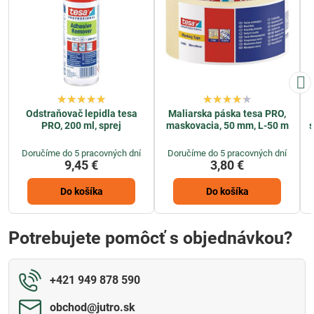
Odstraňovač lepidla tesa
Maliarska páska tesa PRO,
PRO, 200 ml, sprej
maskovacia, 50 mm, L-50 m
s
Doručíme do 5 pracovných dní
Doručíme do 5 pracovných dní
9,45 €
3,80 €
Do košíka
Do košíka
Potrebujete pomôcť s objednávkou?
+421 949 878 590
obchod​@jutro​.sk