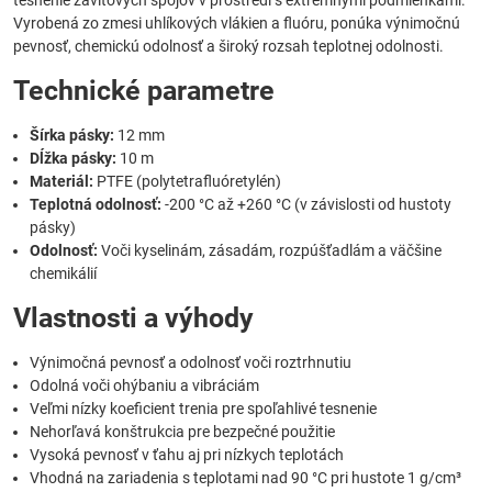
tesnenie závitových spojov v prostredí s extrémnymi podmienkami.
Vyrobená zo zmesi uhlíkových vlákien a fluóru, ponúka výnimočnú
pevnosť, chemickú odolnosť a široký rozsah teplotnej odolnosti.
Technické parametre
Šírka pásky:
12 mm
Dĺžka pásky:
10 m
Materiál:
PTFE (polytetrafluóretylén)
Teplotná odolnosť:
-200 °C až +260 °C (v závislosti od hustoty
pásky)
Odolnosť:
Voči kyselinám, zásadám, rozpúšťadlám a väčšine
chemikálií
Vlastnosti a výhody
Výnimočná pevnosť a odolnosť voči roztrhnutiu
Odolná voči ohýbaniu a vibráciám
Veľmi nízky koeficient trenia pre spoľahlivé tesnenie
Nehorľavá konštrukcia pre bezpečné použitie
Vysoká pevnosť v ťahu aj pri nízkych teplotách
Vhodná na zariadenia s teplotami nad 90 °C pri hustote 1 g/cm³