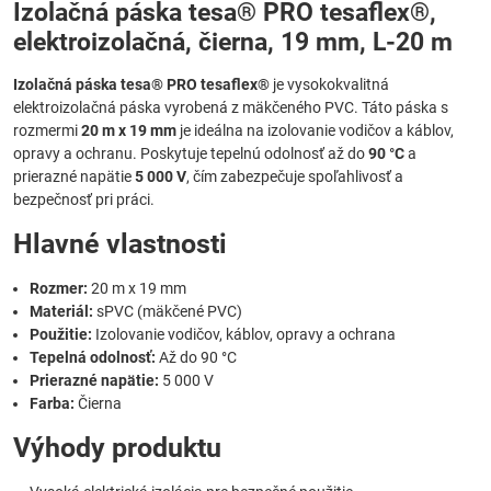
Izolačná páska tesa® PRO tesaflex®,
elektroizolačná, čierna, 19 mm, L-20 m
Izolačná páska tesa® PRO tesaflex®
je vysokokvalitná
elektroizolačná páska vyrobená z mäkčeného PVC. Táto páska s
rozmermi
20 m x 19 mm
je ideálna na izolovanie vodičov a káblov,
opravy a ochranu. Poskytuje tepelnú odolnosť až do
90 °C
a
prierazné napätie
5 000 V
, čím zabezpečuje spoľahlivosť a
bezpečnosť pri práci.
Hlavné vlastnosti
Rozmer:
20 m x 19 mm
Materiál:
sPVC (mäkčené PVC)
Použitie:
Izolovanie vodičov, káblov, opravy a ochrana
Tepelná odolnosť:
Až do 90 °C
Prierazné napätie:
5 000 V
Farba:
Čierna
Výhody produktu