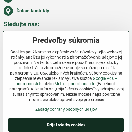
Ďalšie kontakty
Sledujte nás:
Facebook
Pinterest
Instagram
Blog
Predvoľby súkromia
Všetko o nákupe
Cookies používame na zlepšenie vašej návštevy tejto webovej
stránky, analýzu jej výkonnosti a zhromažďovanie údajov o jej
používaní. Na tento účel môžeme použiť nástroje a služby
Ďakujeme za podporu
tretích strán a zhromaždené údaje sa môžu preniesť k
partnerom v EÚ, USA alebo iných krajinách. Súbory cookies na
Sme slovenský e-shop bez dotácií​. Fungujeme len
zlepšenie relevancie reklám využíva služba
Google Ads –
vďaka vám – ľuďom, ktorí veria v poctivú prácu a
podrobnosti tu
alebo
Meta – podrobnosti tu
(Facebook,
Instagram). Kliknutím na „Prijať všetky cookies“ vyjadrujete svoj
lásku k pôde​. Každý nákup na Jutro​.sk nám pomáha
súhlas s týmto spracovaním. Nižšie môžete nájsť podrobné
pokračovať v tom, čo má zmysel – pomáhať
informácie alebo upraviť svoje preferencie
záhradkárom zadarmo a srdcom​.
Zásady ochrany osobných údajov
©
2026
Copyright
Prijať všetky cookies
Predvoľby súkromia
Zásady ochrany osobných údajov
Podmienky používania