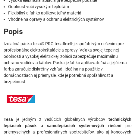
Vysoká elektrická izolácia pre bezpečné použitie
Odolnosť voči vysokým teplotám
Flexibilný a ľahko aplikovateľný materiál
Vhodné na opravy a ochranu elektrických systémov
Popis
Izolačná páska tesa® PRO tesaflex® je spoľahlivým riešením pre
profesionálne elektroinštalácie a opravy. Vďaka svojej tepelnej
odolnosti a vysokej elektrickej izolácii zabezpečuje maximálnu
ochranu vodičov a káblov. Páska je ľahko aplikovateľná a jej čierna
farba zaručuje diskrétny vzhľad. Ideálna na použitie v
domácnostiach aj priemysle, kde je potrebná spoľahlivosť a
bezpečnosť.
Tesa
je jedným z vedúcich globálnych výrobcov
technických
lepiacich pások a samolepiacich systémových riešení
pre
priemyselných a profesionálnych spotrebiteľov, ako aj koncových