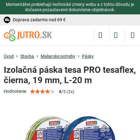
Momentálne prebiehajú technické zmeny webu a z tohto dôvodu je
dočasne pozastavené dokončenie objednávok.
Doprava zadarmo nad 69 €
Úvod
Stavba
Maliarske potreby
Pásky
Izolačná páska tesa PRO tesaflex,
čierna, 19 mm, L-20 m
Hodnotenie
4
/
5
(
2
x)