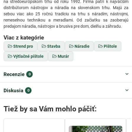
na stredoeurópskom trhu od roku 1992. Firma patrí k najväčším
distribútorom nástrojov a náradia na slovenskom trhu. Majú za
sebou viac ako 25 ročnú tradíciu na trhu s náradím, nástrojmi,
remeselnou technikou a meradlami. Od začiatku sa zaoberajú
predajom náradia, nástrojov a brusiva pre dom, dielňu a záhradu.
Viac z kategórie
Strend pro
Stavba
Náradie
Pištole
Výtlačné pištole
Murár
Recenzie
0
Diskusia
0
Tiež by sa Vám mohlo páčiť: