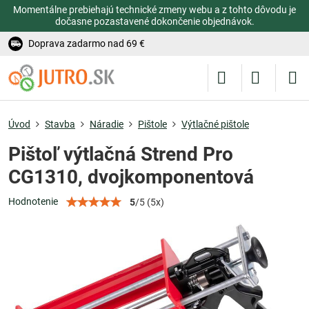
Momentálne prebiehajú technické zmeny webu a z tohto dôvodu je
dočasne pozastavené dokončenie objednávok.
Doprava zadarmo nad 69 €
Úvod
Stavba
Náradie
Pištole
Výtlačné pištole
Pištoľ výtlačná Strend Pro
CG1310, dvojkomponentová
Hodnotenie
5
/
5
(
5
x)