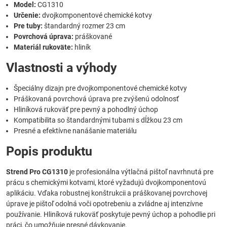
Model:
CG1310
Určenie:
dvojkomponentové chemické kotvy
Pre tuby:
štandardný rozmer 23 cm
Povrchová úprava:
práškované
Materiál rukoväte:
hliník
Vlastnosti a výhody
Špeciálny dizajn pre dvojkomponentové chemické kotvy
Práškovaná povrchová úprava pre zvýšenú odolnosť
Hliníková rukoväť pre pevný a pohodlný úchop
Kompatibilita so štandardnými tubami s dĺžkou 23 cm
Presné a efektívne nanášanie materiálu
Popis produktu
Strend Pro CG1310
je profesionálna výtlačná pištoľ navrhnutá pre
prácu s chemickými kotvami, ktoré vyžadujú dvojkomponentovú
aplikáciu. Vďaka robustnej konštrukcii a práškovanej povrchovej
úprave je pištoľ odolná voči opotrebeniu a zvládne aj intenzívne
používanie. Hliníková rukoväť poskytuje pevný úchop a pohodlie pri
práci, čo umožňuje presné dávkovanie.