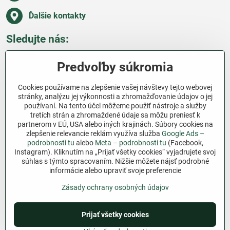
Ďalšie kontakty
Sledujte nás:
Facebook
Pinterest
Instagram
Blog
Predvoľby súkromia
Všetko o nákupe
Cookies používame na zlepšenie vašej návštevy tejto webovej
stránky, analýzu jej výkonnosti a zhromažďovanie údajov o jej
používaní. Na tento účel môžeme použiť nástroje a služby
Ďakujeme za podporu
tretích strán a zhromaždené údaje sa môžu preniesť k
partnerom v EÚ, USA alebo iných krajinách. Súbory cookies na
Sme slovenský e-shop bez dotácií​. Fungujeme len
zlepšenie relevancie reklám využíva služba
Google Ads –
vďaka vám – ľuďom, ktorí veria v poctivú prácu a
podrobnosti tu
alebo
Meta – podrobnosti tu
(Facebook,
Instagram). Kliknutím na „Prijať všetky cookies“ vyjadrujete svoj
lásku k pôde​. Každý nákup na Jutro​.sk nám pomáha
súhlas s týmto spracovaním. Nižšie môžete nájsť podrobné
pokračovať v tom, čo má zmysel – pomáhať
informácie alebo upraviť svoje preferencie
záhradkárom zadarmo a srdcom​.
Zásady ochrany osobných údajov
©
2026
Copyright
Prijať všetky cookies
Predvoľby súkromia
Zásady ochrany osobných údajov
Podmienky používania