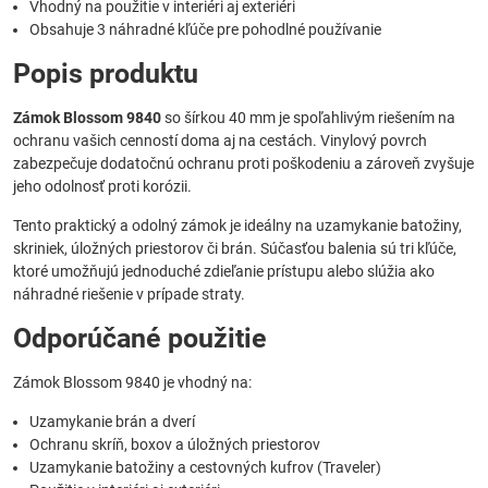
Vhodný na použitie v interiéri aj exteriéri
Obsahuje 3 náhradné kľúče pre pohodlné používanie
Popis produktu
Zámok Blossom 9840
so šírkou 40 mm je spoľahlivým riešením na
ochranu vašich cenností doma aj na cestách. Vinylový povrch
zabezpečuje dodatočnú ochranu proti poškodeniu a zároveň zvyšuje
jeho odolnosť proti korózii.
Tento praktický a odolný zámok je ideálny na uzamykanie batožiny,
skriniek, úložných priestorov či brán. Súčasťou balenia sú tri kľúče,
ktoré umožňujú jednoduché zdieľanie prístupu alebo slúžia ako
náhradné riešenie v prípade straty.
Odporúčané použitie
Zámok Blossom 9840 je vhodný na:
Uzamykanie brán a dverí
Ochranu skríň, boxov a úložných priestorov
Uzamykanie batožiny a cestovných kufrov (Traveler)