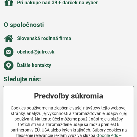
Pri nákupe nad 39 € darček na výber
O spoločnosti
Slovenská rodinná firma
obchod​@jutro​.sk
Ďalšie kontakty
Sledujte nás:
Facebook
Pinterest
Instagram
Blog
Predvoľby súkromia
Všetko o nákupe
Cookies používame na zlepšenie vašej návštevy tejto webovej
stránky, analýzu jej výkonnosti a zhromažďovanie údajov o jej
používaní. Na tento účel môžeme použiť nástroje a služby
Ďakujeme za podporu
tretích strán a zhromaždené údaje sa môžu preniesť k
partnerom v EÚ, USA alebo iných krajinách. Súbory cookies na
Sme slovenský e-shop bez dotácií​. Fungujeme len
zlepšenie relevancie reklám využíva služba
Google Ads –