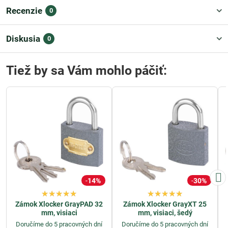
Recenzie
0
Diskusia
0
Tiež by sa Vám mohlo páčiť:
14%
30%
Zámok Xlocker GrayPAD 32
Zámok Xlocker GrayXT 25
mm, visiaci
mm, visiaci, šedý
Doručíme do 5 pracovných dní
Doručíme do 5 pracovných dní