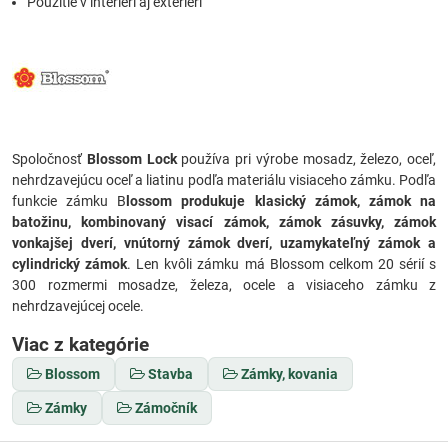
Použitie v interiéri aj exteriéri
Spoločnosť
Blossom Lock
používa pri výrobe mosadz, železo, oceľ,
nehrdzavejúcu oceľ a liatinu podľa materiálu visiaceho zámku. Podľa
funkcie zámku B
lossom produkuje klasický zámok, zámok na
batožinu, kombinovaný visací zámok, zámok zásuvky, zámok
vonkajšej dverí, vnútorný zámok dverí, uzamykateľný zámok a
cylindrický zámok
. Len kvôli zámku má Blossom celkom 20 sérií s
300 rozmermi mosadze, železa, ocele a visiaceho zámku z
nehrdzavejúcej ocele.
Viac z kategórie
Blossom
Stavba
Zámky, kovania
Zámky
Zámočník