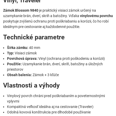
Vinyl, Traveler
Zámok Blossom 9840
je praktický visiaci zámok určený na
uzamykanie brán, dverí, skríň a batožiny. Vďaka
vinylovému povrchu
poskytuje zvýšenú ochranu proti poškriabaniu a korózii, čo ho robí
ideálnym pre cestovanie aj každodenné použitie.
Technické parametre
Šírka zámku:
40 mm
Typ:
Visiaci zámok
Povrchová úprava:
Vinyl (ochrana proti poškodeniu a korózii)
Použitie:
Uzamykanie brán, dverí, skríň, batožiny a úložných
priestorov
Obsah balenia:
Zámok + 3 kľúče
Vlastnosti a výhody
Vinylový povrch chráni pred poškriabaním a poveternostnými
vplyvmi
Kompaktná veľkosť ideálna aj na cestovanie (Traveler)
Odolná kovová konštrukcia pre dlhodobé používanie