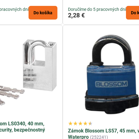
pracovných dní
Doručíme do 5 pracovných dní
Do košíka
Do 
2,28 €
om LS0340, 40 mm,
ecurity, bezpečnostný
Zámok Blossom LS57, 45 mm, vi
Waterpro
(252241)