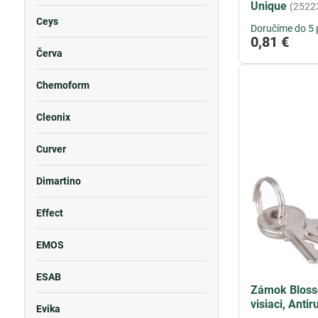
Unique
(2522
Ceys
Doručíme do 5 
0,81 €
Červa
Chemoform
Cleonix
Curver
Dimartino
Effect
EMOS
ESAB
Zámok Bloss
visiaci, Antir
Evika