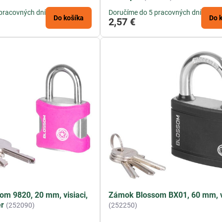
pracovných dní
Doručíme do 5 pracovných dní
Do košíka
Do 
2,57 €
m 9820, 20 mm, visiaci,
Zámok Blossom BX01, 60 mm, v
er
(252090)
(252250)