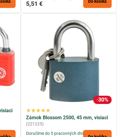
košíka
Do košíka
5,51 €
30%
isiaci
Zámok Blossom 2500, 45 mm, visiaci
(221225)
Doručíme do 5 pracovných dní
košíka
Do košíka