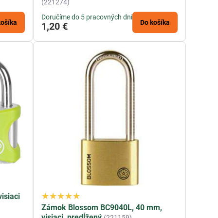
(221274)
Doručíme do 5 pracovných dní
košíka
Do košíka
1,20 €
isiaci
Zámok Blossom BC9040L, 40 mm,
visiaci, predĺžený
(221159)