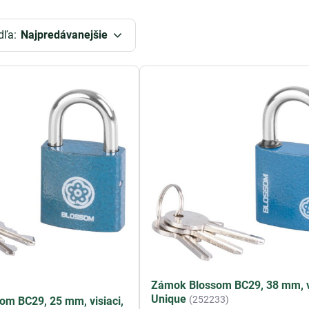
dľa:
Najpredávanejšie
Zámok Blossom BC29, 38 mm, vi
Unique
(252233)
m BC29, 25 mm, visiaci,