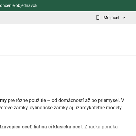
ončenie objednávok.
Môj účet
émy
pre rôzne použitie – od domácností až po priemysel. V
dverové zámky, cylindrické zámky aj uzamykateľné modely
avejúca oceľ, liatina či klasická oceľ
. Značka ponúka