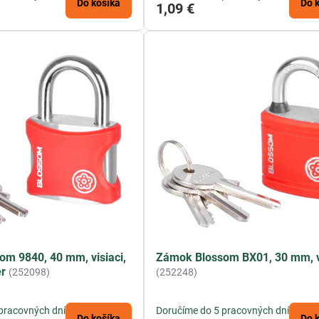
Do košíka
Do 
1,09 €
m 9840, 40 mm, visiaci,
Zámok Blossom BX01, 30 mm, v
er
(252098)
(252248)
pracovných dní
Doručíme do 5 pracovných dní
Do košíka
Do 