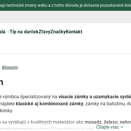
ajú technické zmeny webu a z tohto dôvodu je dočasne pozastavené dok
slá
Tip na darček
Zľavy
Značky
Kontakt
Blossom
m
e výrobca špecializovaný na
visacie zámky a uzamykacie syst
nájdete
klasické aj kombinované zámky
, zámky na batožinu, 
krinky.
sa vyrábajú z kvalitných materiálov ako
mosadz, železo, nehrdz
Čítajte viac
znych rozmerov
v rámci 20 produktových sérií.