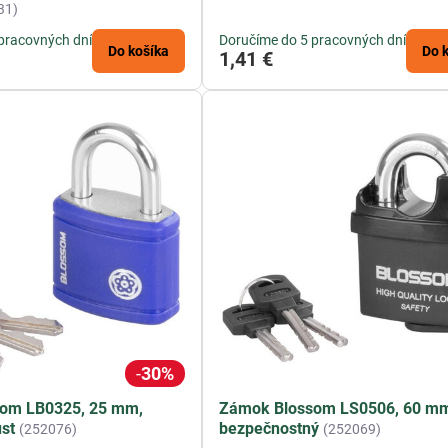
31)
pracovných dní
Doručíme do 5 pracovných dní
Do košíka
Do 
1,41 €
30%
om LB0325, 25 mm,
Zámok Blossom LS0506, 60 m
ust
bezpečnostný
(252076)
(252069)