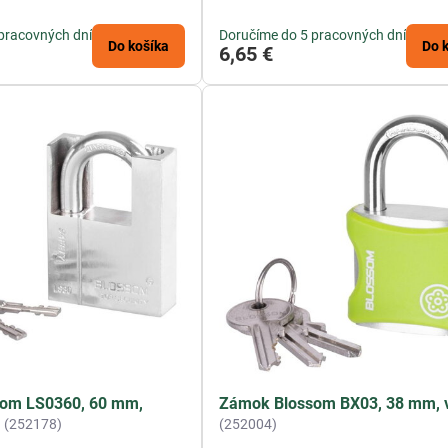
pracovných dní
Doručíme do 5 pracovných dní
Do košíka
Do 
6,65 €
om LS0360, 60 mm,
Zámok Blossom BX03, 38 mm, v
c
(252178)
(252004)