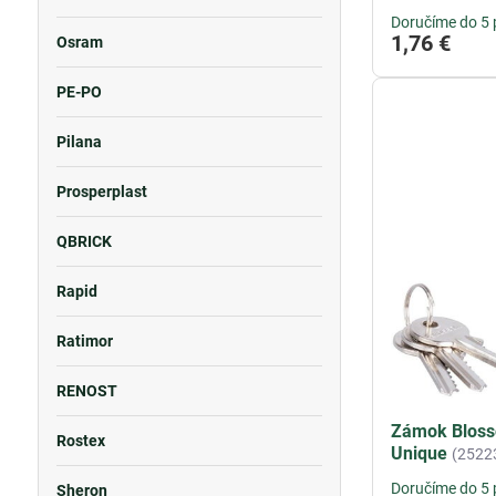
Doručíme do 5 
1,76 €
Osram
PE-PO
Pilana
Prosperplast
QBRICK
Rapid
Ratimor
RENOST
Zámok Blosso
Rostex
Unique
(2522
Doručíme do 5 
Sheron