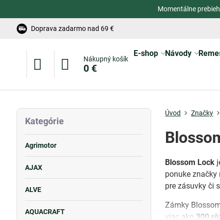
Momentálne prebieh
Doprava zadarmo nad 69 €
E-shop
Návody
Reme
Nákupný košík
0 €
Úvod
Značky
Kategórie
Blosso
Agrimotor
Blossom Lock
j
AJAX
ponuke značky 
pre zásuvky či s
ALVE
Zámky Blossom 
AQUACRAFT
viac ako
300 rô