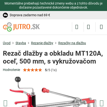
Momentálne prebiehajú technické zmeny webu a z tohto dôvodu je
dočasne pozastavené dokončenie objednávok.
Doprava zadarmo nad 69 €
Úvod
Stavba
Rezanie dlažby
Rezačky na dlažbu
Rezač dlažby a obkladu MT120A,
oceľ, 500 mm, s vykružovačom
Hodnotenie
5
/
5
(
1
x)