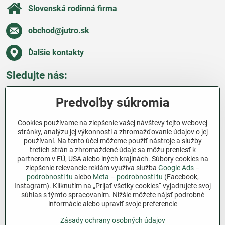
Slovenská rodinná firma
obchod​@jutro​.sk
Ďalšie kontakty
Sledujte nás:
Facebook
Pinterest
Instagram
Blog
Predvoľby súkromia
Všetko o nákupe
Cookies používame na zlepšenie vašej návštevy tejto webovej
stránky, analýzu jej výkonnosti a zhromažďovanie údajov o jej
používaní. Na tento účel môžeme použiť nástroje a služby
Ďakujeme za podporu
tretích strán a zhromaždené údaje sa môžu preniesť k
partnerom v EÚ, USA alebo iných krajinách. Súbory cookies na
Sme slovenský e-shop bez dotácií​. Fungujeme len
zlepšenie relevancie reklám využíva služba
Google Ads –
vďaka vám – ľuďom, ktorí veria v poctivú prácu a
podrobnosti tu
alebo
Meta – podrobnosti tu
(Facebook,
Instagram). Kliknutím na „Prijať všetky cookies“ vyjadrujete svoj
lásku k pôde​. Každý nákup na Jutro​.sk nám pomáha
súhlas s týmto spracovaním. Nižšie môžete nájsť podrobné
pokračovať v tom, čo má zmysel – pomáhať
informácie alebo upraviť svoje preferencie
záhradkárom zadarmo a srdcom​.
Zásady ochrany osobných údajov