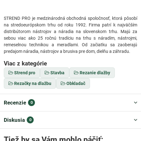
STREND PRO je medzinárodná obchodná spoločnosť, ktorá pôsobí
na stredoeurópskom trhu od roku 1992. Firma patrí k najväčším
distribútorom nástrojov a náradia na slovenskom trhu. Majú za
sebou viac ako 25 ročnú tradíciu na trhu s náradím, nástrojmi,
remeselnou technikou a meradlami. Od začiatku sa zaoberajú
predajom náradia, nástrojov a brusiva pre dom, dielňu a záhradu.
Viac z kategórie
Strend pro
Stavba
Rezanie dlažby
Rezačky na dlažbu
Obkladač
Recenzie
0
Diskusia
0
Tiež by sa Vám mohlo páčiť: