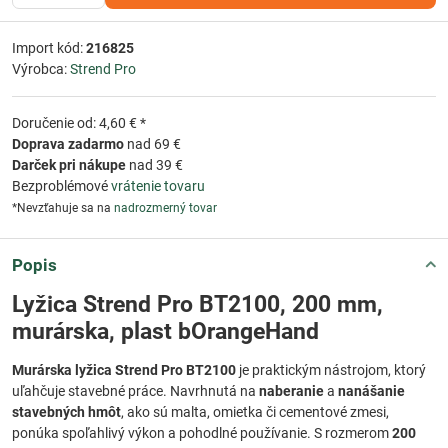
Import kód:
216825
Výrobca:
Strend Pro
Doručenie od: 4,60 € *
Doprava zadarmo
nad 69 €
Darček pri nákupe
nad 39 €
Bezproblémové
vrátenie tovaru
*Nevzťahuje sa na
nadrozmerný tovar
Popis
Lyžica Strend Pro BT2100, 200 mm,
murárska, plast bOrangeHand
Murárska lyžica Strend Pro BT2100
je praktickým nástrojom, ktorý
uľahčuje stavebné práce. Navrhnutá na
naberanie
a
nanášanie
stavebných hmôt
, ako sú malta, omietka či cementové zmesi,
ponúka spoľahlivý výkon a pohodlné používanie. S rozmerom
200