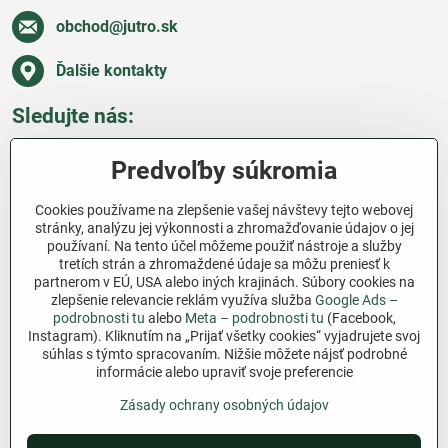
obchod​@jutro​.sk
Ďalšie kontakty
Sledujte nás:
Facebook
Pinterest
Instagram
Blog
Predvoľby súkromia
Všetko o nákupe
Cookies používame na zlepšenie vašej návštevy tejto webovej
stránky, analýzu jej výkonnosti a zhromažďovanie údajov o jej
používaní. Na tento účel môžeme použiť nástroje a služby
Ďakujeme za podporu
tretích strán a zhromaždené údaje sa môžu preniesť k
partnerom v EÚ, USA alebo iných krajinách. Súbory cookies na
Sme slovenský e-shop bez dotácií​. Fungujeme len
zlepšenie relevancie reklám využíva služba
Google Ads –
vďaka vám – ľuďom, ktorí veria v poctivú prácu a
podrobnosti tu
alebo
Meta – podrobnosti tu
(Facebook,
lásku k pôde​. Každý nákup na Jutro​.sk nám pomáha
Instagram). Kliknutím na „Prijať všetky cookies“ vyjadrujete svoj
súhlas s týmto spracovaním. Nižšie môžete nájsť podrobné
pokračovať v tom, čo má zmysel – pomáhať
informácie alebo upraviť svoje preferencie
záhradkárom zadarmo a srdcom​.
Zásady ochrany osobných údajov
©
2026
Copyright