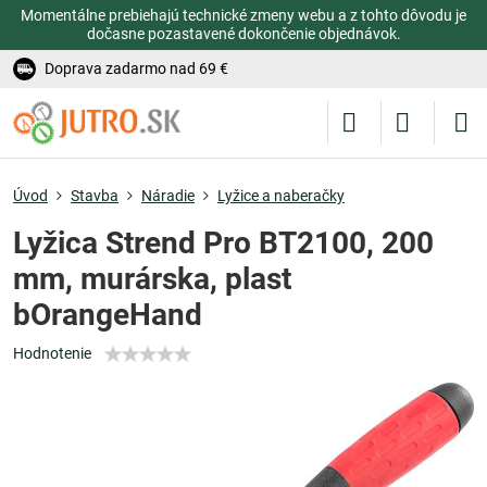
Momentálne prebiehajú technické zmeny webu a z tohto dôvodu je
dočasne pozastavené dokončenie objednávok.
Doprava zadarmo nad 69 €
Úvod
Stavba
Náradie
Lyžice a naberačky
Lyžica Strend Pro BT2100, 200
mm, murárska, plast
bOrangeHand
Hodnotenie