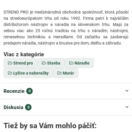
STREND PRO je medzinárodná obchodná spoločnosť, ktorá pôsobí
na stredoeurópskom trhu od roku 1992. Firma patrí k najväčším
distribútorom nástrojov a náradia na slovenskom trhu. Majú za
sebou viac ako 25 ročnú tradíciu na trhu s náradím, nástrojmi,
remeselnou technikou a meradlami. Od začiatku sa zaoberajú
predajom náradia, nástrojov a brusiva pre dom, dielňu a záhradu.
Viac z kategórie
Strend pro
Stavba
Náradie
Lyžice a naberačky
Murár
Recenzie
0
Diskusia
0
Tiež by sa Vám mohlo páčiť: