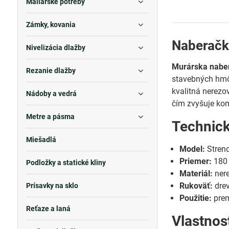
Maliarske potreby
Zámky, kovania
Naberačk
Nivelizácia dlažby
Murárska nabe
Rezanie dlažby
stavebných hmôt
kvalitná nerezo
Nádoby a vedrá
čím zvyšuje komf
Metre a pásma
Technic
Miešadlá
Model:
Strend
Priemer:
180
Podložky a statické kliny
Materiál:
nere
Rukoväť:
dre
Prísavky na sklo
Použitie:
prem
Reťaze a laná
Vlastnos