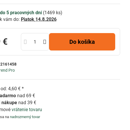
do 5 pracovných dní
(
1469
ks)
k vám do:
Piatok
14.8.2026
 €
Do košíka
:
2161458
rend Pro
od: 4,60 € *
zadarmo
nad 69 €
i nákupe
nad 39 €
émové
vrátenie tovaru
 sa na
nadrozmerný tovar