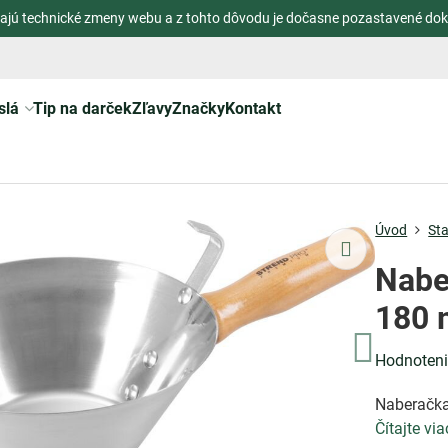
ajú technické zmeny webu a z tohto dôvodu je dočasne pozastavené dok
slá
Tip na darček
Zľavy
Značky
Kontakt
Úvod
St
Nabe
180
Hodnoten
Naberačka
Čítajte via