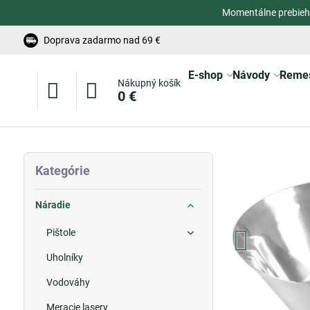
Momentálne prebieh
Doprava zadarmo nad 69 €
E-shop
Návody
Reme
Nákupný košík
0 €
Kategórie
Náradie
Pištole
Uholníky
Vodováhy
Meracie lasery