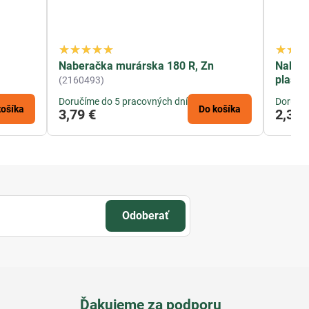
,
Naberačka murárska 180 R, Zn
Naber
plasto
(2160493)
Doručíme do 5 pracovných dní
Doručím
košíka
Do košíka
3,79 €
2,30 
Odoberať
Ďakujeme za podporu