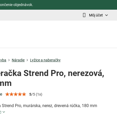
ončenie objednávok.
Môj účet
avba
Náradie
Lyžice a naberačky
račka Strend Pro, nerezová,
 mm
ie
5
/
5
(
1
x)
 Strend Pro, murárska, nerez, drevená rúčka, 180 mm
c