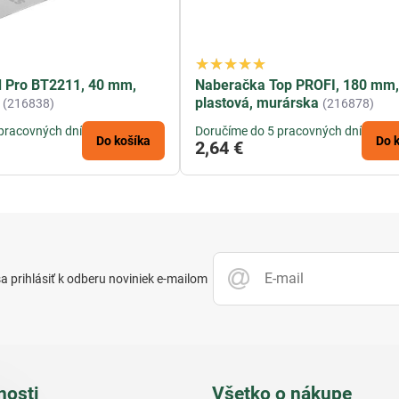
d Pro BT2211, 40 mm,
Naberačka Top PROFI, 180 mm
plastová, murárska
(216838)
(216878)
pracovných dní
Doručíme do 5 pracovných dní
Do košíka
Do 
2,64 €
 prihlásiť k odberu noviniek e-mailom
nosti
Všetko o nákupe