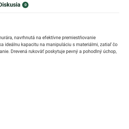
Diskusia
0
urára, navrhnutá na efektívne premiestňovanie
 ideálnu kapacitu na manipuláciu s materiálmi, zatiaľ čo
vanie. Drevená rukoväť poskytuje pevný a pohodlný úchop,