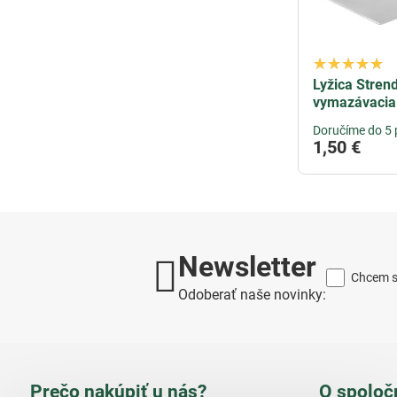
Lyžica Stren
vymazávacia
Doručíme do 5 
1,50 €
Newsletter
Chcem sa
Odoberať naše novinky:
Prečo nakúpiť u nás?
O spoloč