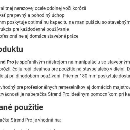
litnej nerezovej ocele odolnej voči korózii
väť pre pevný a pohodlný úchop
mm poskytuje optimálnu kapacitu na manipuláciu so stavebný
rukcia pre každodenné používanie
ofesionálne aj domáce stavebné práce
oduktu
end Pro
je spoľahlivým nástrojom na manipuláciu so stavebnými
rózii, čo ju robí ideálnou pre použitie na stavbe alebo v dielni
e aj pri dlhodobom používaní. Priemer 180 mm poskytuje dostat
e vhodný pre profesionálnych remeselníkov aj domácich majstrov,
trvácnosti je naberačka Strend Pro ideálnym pomocníkom pri k
né použitie
ačka Strend Pro je vhodná na: