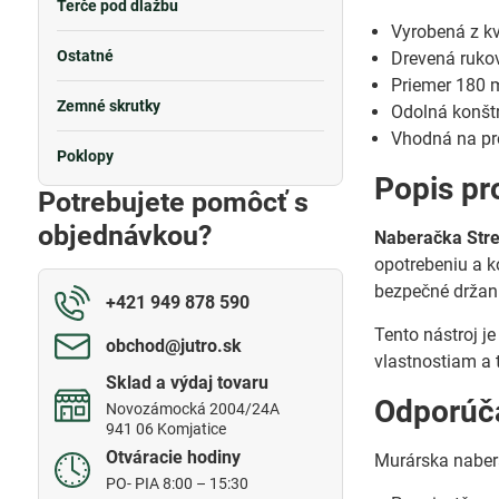
Terče pod dlažbu
Vyrobená z kva
Ostatné
Drevená ruko
Priemer 180 
Zemné skrutky
Odolná konšt
Vhodná na pr
Poklopy
Popis pr
Potrebujete pomôcť s
objednávkou?
Naberačka Str
opotrebeniu a ko
bezpečné držani
+421 949 878 590
Tento nástroj j
obchod​@jutro​.sk
vlastnostiam a 
Sklad a výdaj tovaru
Odporúča
Novozámocká 2004/24A
941 06 Komjatice
Otváracie hodiny
Murárska naber
PO- PIA 8:00 – 15:30