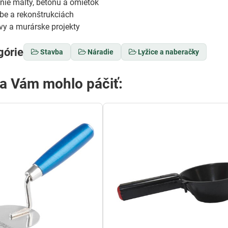
nie malty, betónu a omietok
be a rekonštrukciách
y a murárske projekty
górie
Stavba
Náradie
Lyžice a naberačky
sa Vám mohlo páčiť: