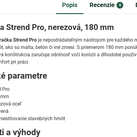
Popis
Recenzie
0
a Strend Pro, nerezová, 180 mm
račka Strend Pro
je nepostrádateľným nástrojom pre každého m
, ako sú malta, betón či iné zmesi. S priemerom 180 mm ponúka
vá konštrukcia zaručuje odolnosť voči korózii a dlhodobé použí
ort pri práci.
ké parametre
 Pro
 mm
zová oceľ
vená
iestňovanie stavebných hmôt
ti a výhody