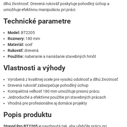
dlhú životnosť. Drevená rukoväť poskytuje pohodlný úchop a
umožňuje efektívnu manipuláciu pri práci.
Technické parametre
Model:
BT2205
Rozmery:
180 mm
Materiál:
oceľ
Rukoväť:
drevená
Použitie:
naberanie a nanášanie stavebných hmôt
Vlastnosti a výhody
Vyrobená z kvalitnej ocele pre vysokú odolnosť a dlhú životnosť
Drevená rukoväť zabezpečuje pohodlný úchop
Kompaktná veľkosť 180 mm umožňuje presnú prácu
Jednoduché a efektívne použitie pri stavebných prácach
Vhodná pre profesionálne aj domáce projekty
Popis produktu
Strend Pro BT2205
je navrhnutá tak, aby uľahčila prácu pri