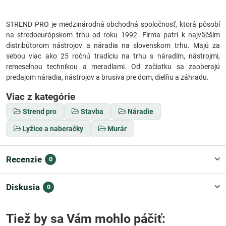
STREND PRO je medzinárodná obchodná spoločnosť, ktorá pôsobí
na stredoeurópskom trhu od roku 1992. Firma patrí k najväčším
distribútorom nástrojov a náradia na slovenskom trhu. Majú za
sebou viac ako 25 ročnú tradíciu na trhu s náradím, nástrojmi,
remeselnou technikou a meradlami. Od začiatku sa zaoberajú
predajom náradia, nástrojov a brusiva pre dom, dielňu a záhradu.
Viac z kategórie
Strend pro
Stavba
Náradie
Lyžice a naberačky
Murár
Recenzie
0
Diskusia
0
Tiež by sa Vám mohlo páčiť: