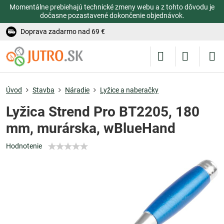
Momentálne prebiehajú technické zmeny webu a z tohto dôvodu je
dočasne pozastavené dokončenie objednávok.
Doprava zadarmo nad 69 €
Úvod
Stavba
Náradie
Lyžice a naberačky
Lyžica Strend Pro BT2205, 180
mm, murárska, wBlueHand
Hodnotenie