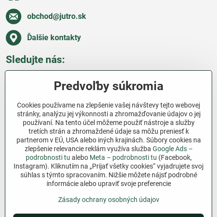
obchod​@jutro​.sk
Ďalšie kontakty
Sledujte nás:
Facebook
Pinterest
Instagram
Blog
Predvoľby súkromia
Všetko o nákupe
Cookies používame na zlepšenie vašej návštevy tejto webovej
stránky, analýzu jej výkonnosti a zhromažďovanie údajov o jej
používaní. Na tento účel môžeme použiť nástroje a služby
Ďakujeme za podporu
tretích strán a zhromaždené údaje sa môžu preniesť k
partnerom v EÚ, USA alebo iných krajinách. Súbory cookies na
Sme slovenský e-shop bez dotácií​. Fungujeme len
zlepšenie relevancie reklám využíva služba
Google Ads –
vďaka vám – ľuďom, ktorí veria v poctivú prácu a
podrobnosti tu
alebo
Meta – podrobnosti tu
(Facebook,
Instagram). Kliknutím na „Prijať všetky cookies“ vyjadrujete svoj
lásku k pôde​. Každý nákup na Jutro​.sk nám pomáha
súhlas s týmto spracovaním. Nižšie môžete nájsť podrobné
pokračovať v tom, čo má zmysel – pomáhať
informácie alebo upraviť svoje preferencie
záhradkárom zadarmo a srdcom​.
Zásady ochrany osobných údajov
©
2026
Copyright