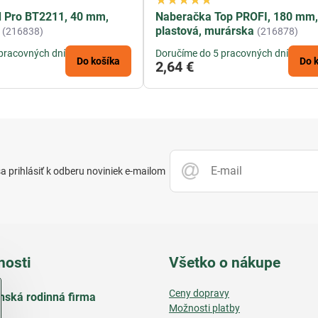
d Pro BT2211, 40 mm,
Naberačka Top PROFI, 180 mm
plastová, murárska
(216838)
(216878)
pracovných dní
Doručíme do 5 pracovných dní
Do košíka
Do 
2,64 €
 prihlásiť k odberu noviniek e-mailom
nosti
Všetko o nákupe
Ceny dopravy
nská rodinná firma
Možnosti platby