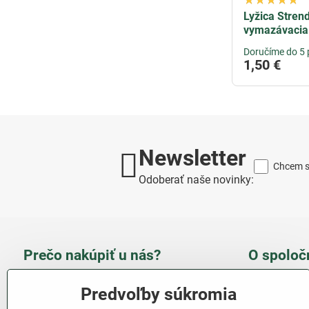
Lyžica Stren
vymazávacia
Doručíme do 5 
1,50 €
Newsletter
Chcem sa
Odoberať naše novinky:
Prečo nakúpiť u nás?
O spoloč
Takmer 100 % spokojných
Slove
Predvoľby súkromia
zákazníkov