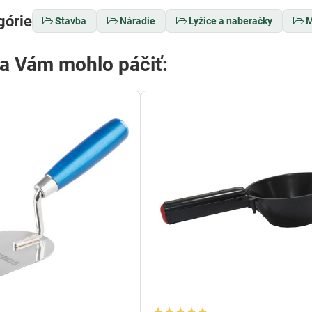
górie
Stavba
Náradie
Lyžice a naberačky
M
sa Vám mohlo páčiť: