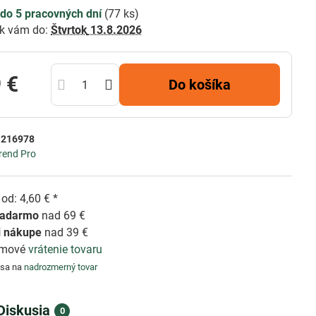
do 5 pracovných dní
(
77
ks)
k vám do:
Štvrtok
13.8.2026
 €
Do košíka
:
216978
rend Pro
od: 4,60 € *
zadarmo
nad 69 €
i nákupe
nad 39 €
émové
vrátenie tovaru
 sa na
nadrozmerný tovar
Diskusia
0