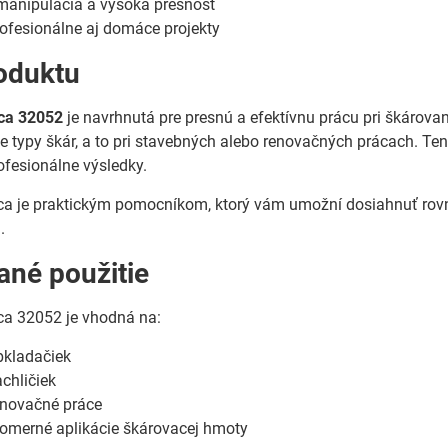
anipulácia a vysoká presnosť
rofesionálne aj domáce projekty
oduktu
ica 32052
je navrhnutá pre presnú a efektívnu prácu pri škárova
ne typy škár, a to pri stavebných alebo renovačných prácach. Ten
ofesionálne výsledky.
ica je praktickým pomocníkom, ktorý vám umožní dosiahnuť rovn
.
né použitie
ca 32052 je vhodná na:
bkladačiek
chličiek
enovačné práce
nomerné aplikácie škárovacej hmoty