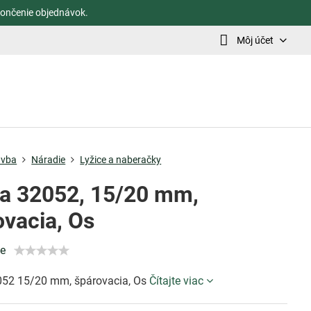
ončenie objednávok.
Môj účet
avba
Náradie
Lyžice a naberačky
ca 32052, 15/20 mm,
ovacia, Os
ie
052 15/20 mm, špárovacia, Os
Čítajte viac