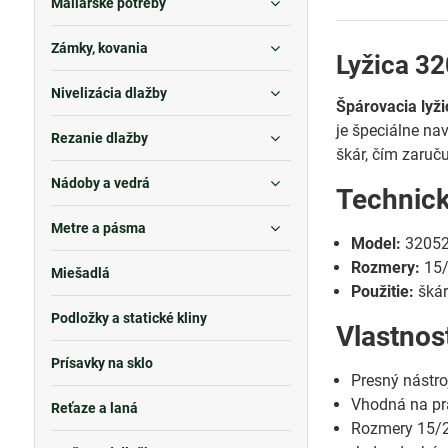
Maliarske potreby
Zámky, kovania
Lyžica 32
Nivelizácia dlažby
Špárovacia lyž
je špeciálne na
Rezanie dlažby
škár, čím zaruč
Nádoby a vedrá
Technic
Metre a pásma
Model:
3205
Rozmery:
15
Miešadlá
Použitie:
škár
Podložky a statické kliny
Vlastnos
Prísavky na sklo
Presný nástro
Vhodná na pr
Reťaze a laná
Rozmery 15/20