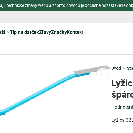
ajú technické zmeny webu a z tohto dôvodu je dočasne pozastavené dok
slá
Tip na darček
Zľavy
Značky
Kontakt
Úvod
St
Lyži
špár
Hodnoten
Lyžica 32