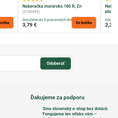
,
Naberačka murárska 180 R, Zn
Naber
plasto
(2160493)
Doručíme do 5 pracovných dní
Doručím
košíka
Do košíka
3,79 €
2,30 
Odoberať
Ďakujeme za podporu
Sme slovenský e-shop bez dotácií​.
Fungujeme len vďaka vám –