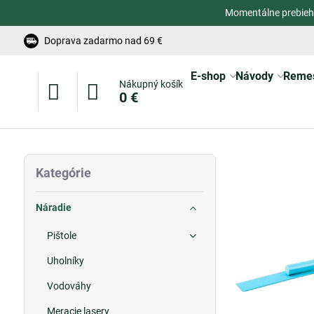
Momentálne prebieh
Doprava zadarmo nad 69 €
E-shop
Návody
Reme
Nákupný košík
0 €
Kategórie
Náradie
Pištole
Uholníky
Vodováhy
Meracie lasery