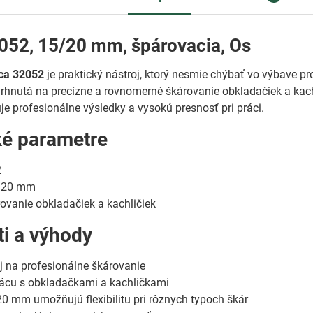
052, 15/20 mm, špárovacia, Os
ica 32052
je praktický nástroj, ktorý nesmie chýbať vo výbave p
vrhnutá na precízne a rovnomerné škárovanie obkladačiek a kach
uje profesionálne výsledky a vysokú presnosť pri práci.
ké parametre
2
/20 mm
ovanie obkladačiek a kachličiek
ti a výhody
j na profesionálne škárovanie
ácu s obkladačkami a kachličkami
 mm umožňujú flexibilitu pri rôznych typoch škár