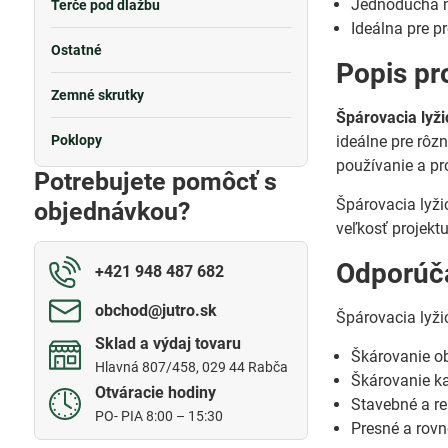
Jednoduchá m
Terče pod dlažbu
Ideálna pre p
Ostatné
Popis pr
Zemné skrutky
Špárovacia lyž
Poklopy
ideálne pre rôz
používanie a pr
Potrebujete pomôcť s
Špárovacia lyž
objednávkou?
veľkosť projektu
Odporúča
+421 948 487 682
obchod​@jutro​.sk
Špárovacia lyži
Sklad a výdaj tovaru
Škárovanie o
Hlavná 807/458, 029 44 Rabča
Škárovanie ka
Otváracie hodiny
Stavebné a r
PO- PIA 8:00 – 15:30
Presné a rov