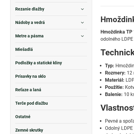
Rezanie dlažby
Hmoždink
Nádoby a vedrá
Hmoždinka TP 
Metre a pásma
odolného LDPE p
Miešadlá
Technic
Podložky a statické kliny
Typ:
Hmoždin
Rozmery:
12
Prísavky na sklo
Materiál:
LDPE
Použitie:
Kotv
Reťaze a laná
Balenie:
10 ks
Terče pod dlažbu
Vlastnos
Ostatné
Pevné a spoľa
Odolný LDPE 
Zemné skrutky