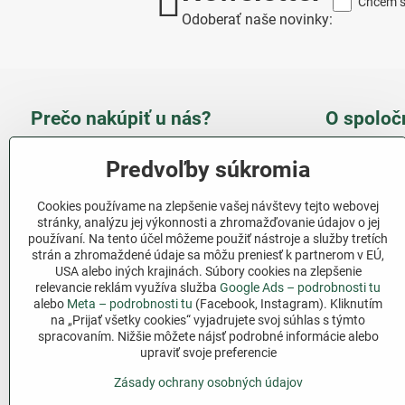
Chcem sa
Odoberať naše novinky:
Prečo nakúpiť u nás?
O spoloč
Takmer 100 % spokojných
Slove
Predvoľby súkromia
zákazníkov
obcho
Cookies používame na zlepšenie vašej návštevy tejto webovej
Nízka cena produktov - ušetríte
stránky, analýzu jej výkonnosti a zhromažďovanie údajov o jej
používaní. Na tento účel môžeme použiť nástroje a služby tretích
Ďalši
strán a zhromaždené údaje sa môžu preniesť k partnerom v EÚ,
Rýchla komunikácia - mail
USA alebo iných krajinách. Súbory cookies na zlepšenie
relevancie reklám využíva služba
Google Ads – podrobnosti tu
Sledujte 
Pri nákupe nad 69 € doprava
alebo
Meta – podrobnosti tu
(Facebook, Instagram). Kliknutím
zadarmo
na „Prijať všetky cookies“ vyjadrujete svoj súhlas s týmto
Facebook
spracovaním. Nižšie môžete nájsť podrobné informácie alebo
Pri nákupe nad 39 € darček na
upraviť svoje preferencie
výber
Zásady ochrany osobných údajov