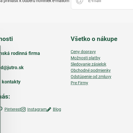
 prihlásiť k odberu noviniek e-mailom
nosti
Všetko o nákupe
Ceny dopravy
nská rodinná firma
Možnosti platby
Sledovanie zásielok
d​@jutro​.sk
Obchodné podmienky
Odstúpenie od zmluvy
e kontakty
Pre Firmy
nás:
Pinterest
Instagram
Blog