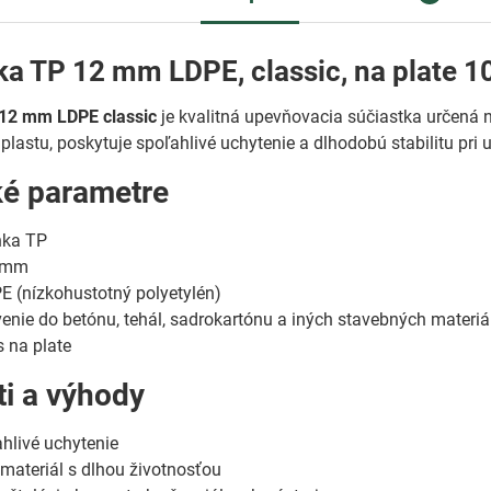
a TP 12 mm LDPE, classic, na plate 1
12 mm LDPE classic
je kvalitná upevňovacia súčiastka určená 
lastu, poskytuje spoľahlivé uchytenie a dlhodobú stabilitu pri
ké parametre
ka TP
 mm
 (nízkohustotný polyetylén)
enie do betónu, tehál, sadrokartónu a iných stavebných materiá
 na plate
ti a výhody
hlivé uchytenie
materiál s dlhou životnosťou