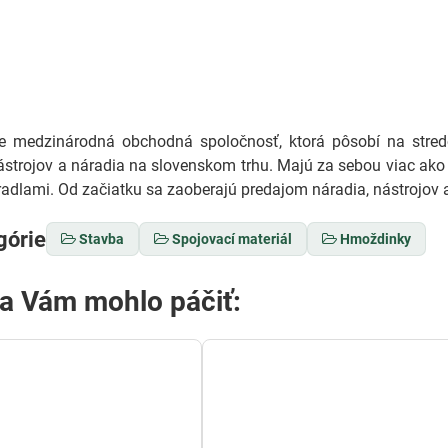
medzinárodná obchodná spoločnosť, ktorá pôsobí na stredo
ástrojov a náradia na slovenskom trhu. Majú za sebou viac ako 
adlami. Od začiatku sa zaoberajú predajom náradia, nástrojov a
górie
Stavba
Spojovací materiál
Hmoždinky
sa Vám mohlo páčiť: