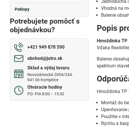
Jednoduchá in
Vhodná na mo
Poklopy
Balenie obsah
Potrebujete pomôcť s
Popis pr
objednávkou?
Hmoždinka TP 
+421 949 878 590
Vďaka flexibilit
obchod​@jutro​.sk
Balenie obsahuj
spektrum stavebn
Sklad a výdaj tovaru
Novozámocká 2004/24A
Odporúča
941 06 Komjatice
Otváracie hodiny
Hmoždinka TP 1
PO- PIA 8:00 – 15:30
Montáž do bet
Upevňovanie po
Použitie v inte
Rýchlu a bez