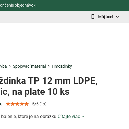
ončenie objednávok.
Môj účet
avba
Spojovací materiál
Hmoždinky
dinka TP 12 mm LDPE,
ic, na plate 10 ks
ie
5
/
5
(
1
x)
 balenie, ktoré je na obrázku
Čítajte viac