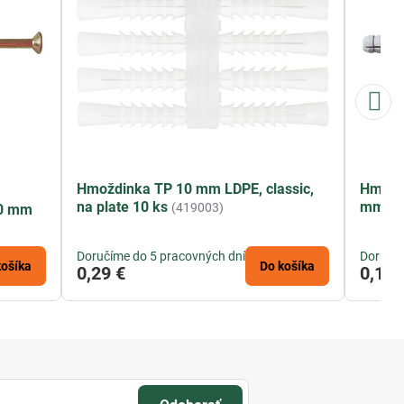
Hmoždinka TP 10 mm LDPE, classic,
Hmoždi
na plate 10 ks
mm
(419003)
(4
30 mm
Doručíme do 5 pracovných dní
Doručím
košíka
Do košíka
0,29 €
0,17 