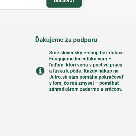
Odoberať
Ďakujeme za podporu
Sme slovenský e-shop bez dotácií​.
Fungujeme len vďaka vám –
ľuďom, ktorí veria v poctivú prácu
a lásku k pôde​. Každý nákup na
Jutro​.sk nám pomáha pokračovať
v tom, čo má zmysel – pomáhať
záhradkárom zadarmo a srdcom​.