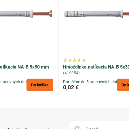
atĺkacia NA-B 5x50 mm
Hmoždinka natĺkacia NA-B 5x
(419054)
pracovných dní
Doručíme do 5 pracovných dní
Do košíka
Do 
0,02 €