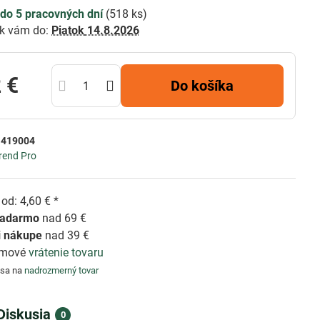
do 5 pracovných dní
(
518
ks)
k vám do:
Piatok
14.8.2026
 €
Do košíka
:
419004
rend Pro
od: 4,60 € *
zadarmo
nad 69 €
i nákupe
nad 39 €
émové
vrátenie tovaru
 sa na
nadrozmerný tovar
Diskusia
0