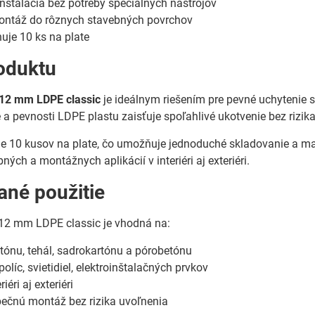
štalácia bez potreby špeciálnych nástrojov
ntáž do rôznych stavebných povrchov
uje 10 ks na plate
oduktu
12 mm LDPE classic
je ideálnym riešením pre pevné uchytenie 
e a pevnosti LDPE plastu zaisťuje spoľahlivé ukotvenie bez rizik
e 10 kusov na plate, čo umožňuje jednoduché skladovanie a ma
ých a montážnych aplikácií v interiéri aj exteriéri.
né použitie
2 mm LDPE classic je vhodná na:
ónu, tehál, sadrokartónu a pórobetónu
líc, svietidiel, elektroinštalačných prvkov
riéri aj exteriéri
pečnú montáž bez rizika uvoľnenia