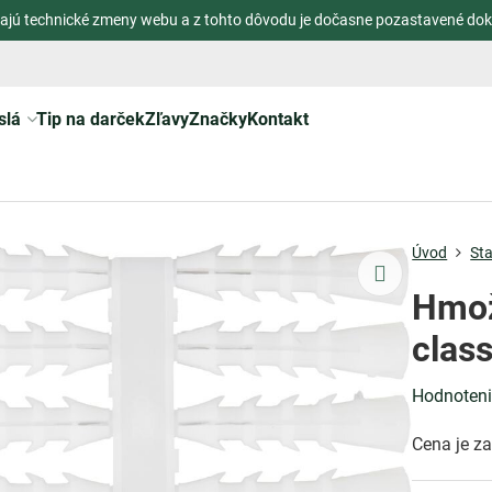
ajú technické zmeny webu a z tohto dôvodu je dočasne pozastavené dok
slá
Tip na darček
Zľavy
Značky
Kontakt
Úvod
St
Hmož
class
Hodnoten
Cena je za