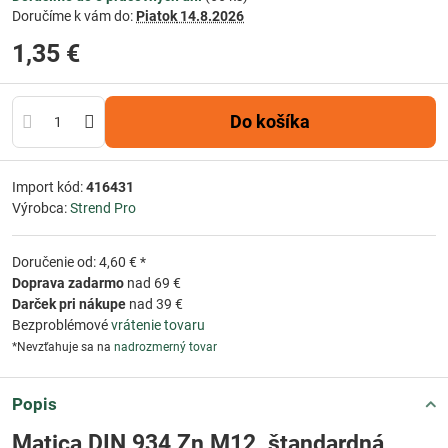
Doručíme k vám do:
Piatok
14.8.2026
1,35 €
Do košíka
Import kód:
416431
Výrobca:
Strend Pro
Doručenie od: 4,60 € *
Doprava zadarmo
nad 69 €
Darček pri nákupe
nad 39 €
Bezproblémové
vrátenie tovaru
*Nevzťahuje sa na
nadrozmerný tovar
Popis
Matica DIN 934 Zn M12, štandardná,