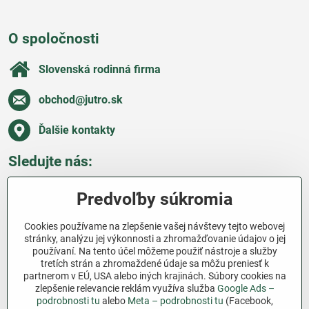
O spoločnosti
Slovenská rodinná firma
obchod​@jutro​.sk
Ďalšie kontakty
Sledujte nás:
Facebook
Pinterest
Instagram
Blog
Predvoľby súkromia
Všetko o nákupe
Cookies používame na zlepšenie vašej návštevy tejto webovej
stránky, analýzu jej výkonnosti a zhromažďovanie údajov o jej
používaní. Na tento účel môžeme použiť nástroje a služby
Ďakujeme za podporu
tretích strán a zhromaždené údaje sa môžu preniesť k
partnerom v EÚ, USA alebo iných krajinách. Súbory cookies na
Sme slovenský e-shop bez dotácií​. Fungujeme len
zlepšenie relevancie reklám využíva služba
Google Ads –
vďaka vám – ľuďom, ktorí veria v poctivú prácu a
podrobnosti tu
alebo
Meta – podrobnosti tu
(Facebook,