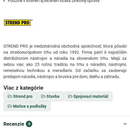
Použitie v interiéri aj exteriéri vďaka zinkovej úprave
STREND PRO je medzinárodná obchodná spoločnosť, ktorá pôsobí
na stredoeurópskom trhu od roku 1992. Firma patrí k najväčším
distribútorom nástrojov a náradia na slovenskom trhu. Majú za
sebou viac ako 25 ročnú tradíciu na trhu s náradím, nástrojmi,
remeselnou technikou a meradlami. Od začiatku sa zaoberajú
predajom náradia, nástrojov a brusiva pre dom, dielňu a záhradu.
Viac z kategórie
Strend pro
Stavba
Spojovací materiál
Matice a podložky
Recenzie
0