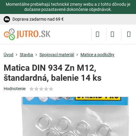
Momentálne prebiehajú technické zmeny webu a z tohto dôvodu je
dočasne pozastavené dokončenie objednávok.
Doprava zadarmo nad 69 €
Úvod
Stavba
Spojovací materiál
Matice a podložky
Matica DIN 934 Zn M12,
štandardná, balenie 14 ks
Hodnotenie