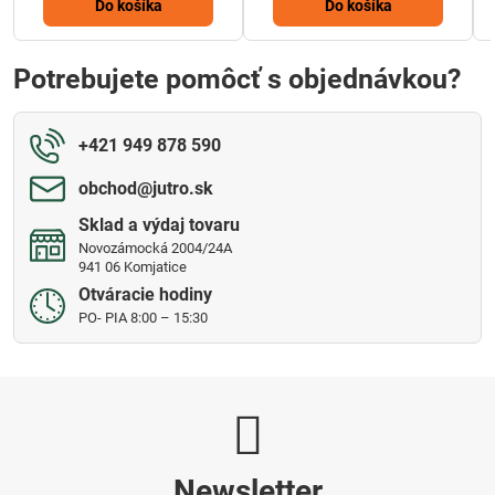
Do košíka
Do košíka
Potrebujete pomôcť s objednávkou?
+421 949 878 590
obchod​@jutro​.sk
Sklad a výdaj tovaru
Novozámocká 2004/24A
941 06 Komjatice
Otváracie hodiny
PO- PIA 8:00 – 15:30
Newsletter