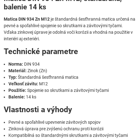
balenie 14 ks
Matica DIN 934 Zn M12
je štandardná šesťhranná matica určená na
pevné a spoľahlivé spojenie so skrutkami a závitovými tyčami.
Vďaka zinkovej úprave je odolná voči korózii a vhodná na použitie v
interiéri aj exteriéri.
Technické parametre
Norma:
DIN 934
Materiál:
Zinok (Zn)
Typ:
Štandardná šesťhranná matica
Veľkosť závitu:
M12
Použitie:
Spojenie so skrutkami a závitovými tyčami
Balenie:
14 ks
Vlastnosti a výhody
Pevné a spoľahlivé upevnenie závitových spojov
Zinková úprava pre zvýšenú ochranu proti korózii
Kompatibilná so štandardnými skrutkami a závitovými tyčami