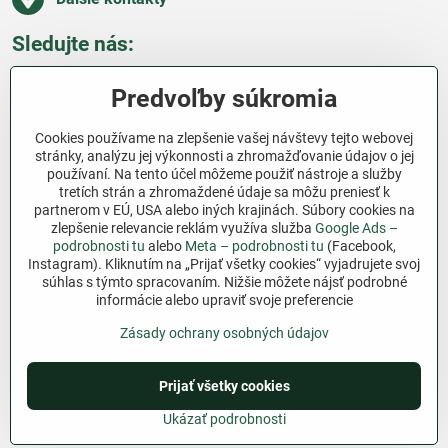
Sledujte nás:
Facebook
Pinterest
Instagram
Blog
Predvoľby súkromia
Všetko o nákupe
Cookies používame na zlepšenie vašej návštevy tejto webovej
stránky, analýzu jej výkonnosti a zhromažďovanie údajov o jej
používaní. Na tento účel môžeme použiť nástroje a služby
Ďakujeme za podporu
tretích strán a zhromaždené údaje sa môžu preniesť k
partnerom v EÚ, USA alebo iných krajinách. Súbory cookies na
Sme slovenský e-shop bez dotácií​. Fungujeme len
zlepšenie relevancie reklám využíva služba
Google Ads –
vďaka vám – ľuďom, ktorí veria v poctivú prácu a
podrobnosti tu
alebo
Meta – podrobnosti tu
(Facebook,
Instagram). Kliknutím na „Prijať všetky cookies“ vyjadrujete svoj
lásku k pôde​. Každý nákup na Jutro​.sk nám pomáha
súhlas s týmto spracovaním. Nižšie môžete nájsť podrobné
pokračovať v tom, čo má zmysel – pomáhať
informácie alebo upraviť svoje preferencie
záhradkárom zadarmo a srdcom​.
Zásady ochrany osobných údajov
©
2026
Copyright
Prijať všetky cookies
Predvoľby súkromia
Zásady ochrany osobných údajov
Podmienky používania
Ukázať podrobnosti
Vytvorené pomocou:
BiznisWeb.sk