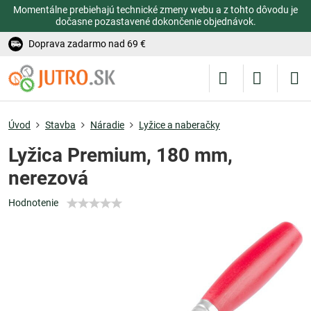
Momentálne prebiehajú technické zmeny webu a z tohto dôvodu je
dočasne pozastavené dokončenie objednávok.
Doprava zadarmo nad 69 €
Úvod
Stavba
Náradie
Lyžice a naberačky
Lyžica Premium, 180 mm,
nerezová
Hodnotenie