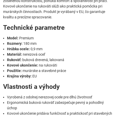
zosilnenou konštrukciou, ponúka komfort a spoľahlivosť pri práci.
Kovové ukončenie na rukoväti slúži ako praktická pomôcka pri
murárskych činnostiach. Produkt je vyrábaný v EU, čo garantuje
kvalitu a precízne spracovanie.
Technické parametre
Model:
Premium
Rozmery:
180 mm
Hrúbka ocele:
0,9 mm
Materiál:
nerezová oceľ
Rukoväť:
buková drevená, lakovaná
Kovové ukončenie:
na rukoväti
Použitie:
murárske a stavebné práce
Krajina výroby:
EU
Vlastnosti a výhody
Vyrobená z odolnej nerezovej ocele pre dlhú životnosť
Ergonomická buková rukoväť zabezpečuje pevný a pohodlný
úchop
Kovové ukončenie pridáva funkčnosť a praktickosť pri stavebných