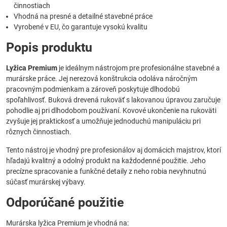
činnostiach
Vhodná na presné a detailné stavebné práce
Vyrobené v EU, čo garantuje vysokú kvalitu
Popis produktu
Lyžica Premium
je ideálnym nástrojom pre profesionálne stavebné a
murárske práce. Jej nerezová konštrukcia odoláva náročným
pracovným podmienkam a zároveň poskytuje dlhodobú
spoľahlivosť. Buková drevená rukoväť s lakovanou úpravou zaručuje
pohodlie aj pri dlhodobom používaní. Kovové ukončenie na rukoväti
zvyšuje jej praktickosť a umožňuje jednoduchú manipuláciu pri
rôznych činnostiach.
Tento nástroj je vhodný pre profesionálov aj domácich majstrov, ktorí
hľadajú kvalitný a odolný produkt na každodenné použitie. Jeho
precízne spracovanie a funkčné detaily z neho robia nevyhnutnú
súčasť murárskej výbavy.
Odporúčané použitie
Murárska lyžica Premium je vhodná na: