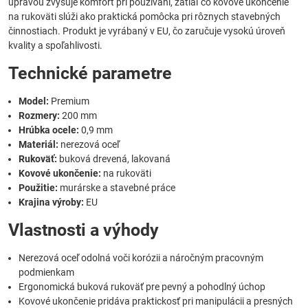
úpravou zvyšuje komfort pri používaní, zatiaľ čo kovové ukončenie
na rukoväti slúži ako praktická pomôcka pri rôznych stavebných
činnostiach. Produkt je vyrábaný v EU, čo zaručuje vysokú úroveň
kvality a spoľahlivosti.
Technické parametre
Model:
Premium
Rozmery:
200 mm
Hrúbka ocele:
0,9 mm
Materiál:
nerezová oceľ
Rukoväť:
buková drevená, lakovaná
Kovové ukončenie:
na rukoväti
Použitie:
murárske a stavebné práce
Krajina výroby:
EU
Vlastnosti a výhody
Nerezová oceľ odolná voči korózii a náročným pracovným
podmienkam
Ergonomická buková rukoväť pre pevný a pohodlný úchop
Kovové ukončenie pridáva praktickosť pri manipulácii a presných