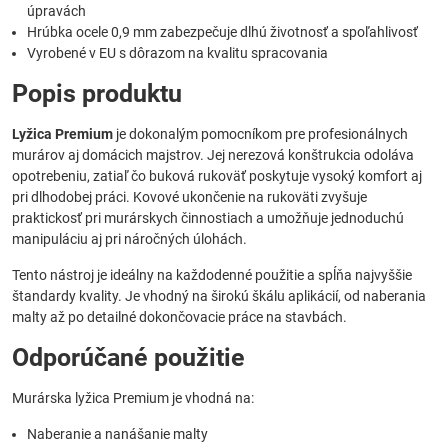
úpravách
Hrúbka ocele 0,9 mm zabezpečuje dlhú životnosť a spoľahlivosť
Vyrobené v EU s dôrazom na kvalitu spracovania
Popis produktu
Lyžica Premium
je dokonalým pomocníkom pre profesionálnych
murárov aj domácich majstrov. Jej nerezová konštrukcia odoláva
opotrebeniu, zatiaľ čo buková rukoväť poskytuje vysoký komfort aj
pri dlhodobej práci. Kovové ukončenie na rukoväti zvyšuje
praktickosť pri murárskych činnostiach a umožňuje jednoduchú
manipuláciu aj pri náročných úlohách.
Tento nástroj je ideálny na každodenné použitie a spĺňa najvyššie
štandardy kvality. Je vhodný na širokú škálu aplikácií, od naberania
malty až po detailné dokončovacie práce na stavbách.
Odporúčané použitie
Murárska lyžica Premium je vhodná na:
Naberanie a nanášanie malty