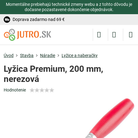
Momentálne prebiehajú technické zmeny webu a z tohto dôvodu je
dočasne pozastavené dokončenie objednávok.
Doprava zadarmo nad 69 €
Úvod
Stavba
Náradie
Lyžice a naberačky
Lyžica Premium, 200 mm,
nerezová
Hodnotenie