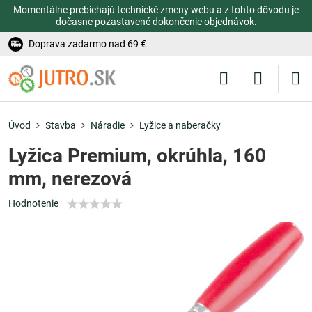
Momentálne prebiehajú technické zmeny webu a z tohto dôvodu je
dočasne pozastavené dokončenie objednávok.
Doprava zadarmo nad 69 €
Úvod
Stavba
Náradie
Lyžice a naberačky
Lyžica Premium, okrúhla, 160
mm, nerezová
Hodnotenie