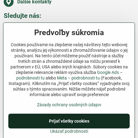
Ďalšie kontakty
Sledujte nás:
Facebook
Pinterest
Instagram
Blog
Predvoľby súkromia
Všetko o nákupe
Cookies používame na zlepšenie vašej návštevy tejto webovej
stránky, analýzu jej výkonnosti a zhromažďovanie údajov o jej
používaní. Na tento účel môžeme použiť nástroje a služby
Ďakujeme za podporu
tretích strán a zhromaždené údaje sa môžu preniesť k
partnerom v EÚ, USA alebo iných krajinách. Súbory cookies na
Sme slovenský e-shop bez dotácií​. Fungujeme len
zlepšenie relevancie reklám využíva služba
Google Ads –
vďaka vám – ľuďom, ktorí veria v poctivú prácu a
podrobnosti tu
alebo
Meta – podrobnosti tu
(Facebook,
Instagram). Kliknutím na „Prijať všetky cookies“ vyjadrujete svoj
lásku k pôde​. Každý nákup na Jutro​.sk nám pomáha
súhlas s týmto spracovaním. Nižšie môžete nájsť podrobné
pokračovať v tom, čo má zmysel – pomáhať
informácie alebo upraviť svoje preferencie
záhradkárom zadarmo a srdcom​.
Zásady ochrany osobných údajov
©
2026
Copyright
Prijať všetky cookies
Predvoľby súkromia
Zásady ochrany osobných údajov
Podmienky používania
Ukázať podrobnosti
Vytvorené pomocou:
BiznisWeb.sk