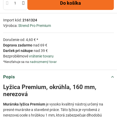
Do košíka
Import kód:
2161324
Výrobca:
Strend Pro Premium
Doručenie od: 4,60 € *
Doprava zadarmo
nad 69 €
Darček pri nákupe
nad 39 €
Bezproblémové
vrátenie tovaru
*Nevzťahuje sa na
nadrozmerný tovar
Popis
Lyžica Premium, okrúhla, 160 mm,
nerezová
Murárska lyžica Premium
je vysoko kvalitný nástroj určený na
presné murárske a stavebné práce. Táto lyžica je vyrobená z
nerezovej ocele s hrúbkou 1 mm, ktorá zabezpečuje dlhodobú