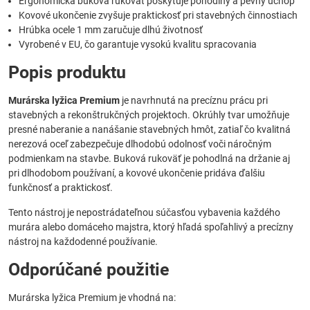
Ergonomická buková rukoväť poskytuje pohodlný a pevný úchop
Kovové ukončenie zvyšuje praktickosť pri stavebných činnostiach
Hrúbka ocele 1 mm zaručuje dlhú životnosť
Vyrobené v EU, čo garantuje vysokú kvalitu spracovania
Popis produktu
Murárska lyžica Premium
je navrhnutá na precíznu prácu pri
stavebných a rekonštrukčných projektoch. Okrúhly tvar umožňuje
presné naberanie a nanášanie stavebných hmôt, zatiaľ čo kvalitná
nerezová oceľ zabezpečuje dlhodobú odolnosť voči náročným
podmienkam na stavbe. Buková rukoväť je pohodlná na držanie aj
pri dlhodobom používaní, a kovové ukončenie pridáva ďalšiu
funkčnosť a praktickosť.
Tento nástroj je nepostrádateľnou súčasťou vybavenia každého
murára alebo domáceho majstra, ktorý hľadá spoľahlivý a precízny
nástroj na každodenné používanie.
Odporúčané použitie
Murárska lyžica Premium je vhodná na: