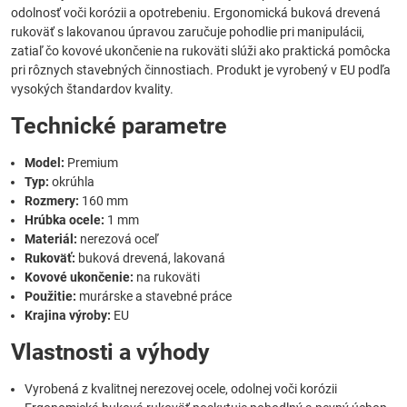
odolnosť voči korózii a opotrebeniu. Ergonomická buková drevená
rukoväť s lakovanou úpravou zaručuje pohodlie pri manipulácii,
zatiaľ čo kovové ukončenie na rukoväti slúži ako praktická pomôcka
pri rôznych stavebných činnostiach. Produkt je vyrobený v EU podľa
vysokých štandardov kvality.
Technické parametre
Model:
Premium
Typ:
okrúhla
Rozmery:
160 mm
Hrúbka ocele:
1 mm
Materiál:
nerezová oceľ
Rukoväť:
buková drevená, lakovaná
Kovové ukončenie:
na rukoväti
Použitie:
murárske a stavebné práce
Krajina výroby:
EU
Vlastnosti a výhody
Vyrobená z kvalitnej nerezovej ocele, odolnej voči korózii