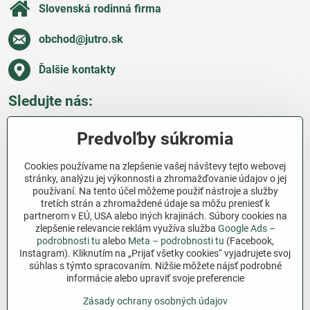
Slovenská rodinná firma
obchod​@jutro​.sk
Ďalšie kontakty
Sledujte nás:
Facebook
Pinterest
Instagram
Blog
Predvoľby súkromia
Všetko o nákupe
Cookies používame na zlepšenie vašej návštevy tejto webovej
stránky, analýzu jej výkonnosti a zhromažďovanie údajov o jej
používaní. Na tento účel môžeme použiť nástroje a služby
Ďakujeme za podporu
tretích strán a zhromaždené údaje sa môžu preniesť k
partnerom v EÚ, USA alebo iných krajinách. Súbory cookies na
Sme slovenský e-shop bez dotácií​. Fungujeme len
zlepšenie relevancie reklám využíva služba
Google Ads –
vďaka vám – ľuďom, ktorí veria v poctivú prácu a
podrobnosti tu
alebo
Meta – podrobnosti tu
(Facebook,
Instagram). Kliknutím na „Prijať všetky cookies“ vyjadrujete svoj
lásku k pôde​. Každý nákup na Jutro​.sk nám pomáha
súhlas s týmto spracovaním. Nižšie môžete nájsť podrobné
pokračovať v tom, čo má zmysel – pomáhať
informácie alebo upraviť svoje preferencie
záhradkárom zadarmo a srdcom​.
Zásady ochrany osobných údajov