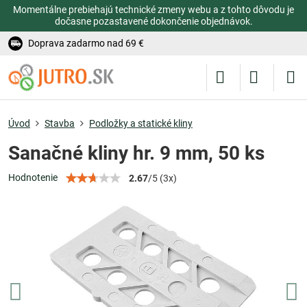
Momentálne prebiehajú technické zmeny webu a z tohto dôvodu je
dočasne pozastavené dokončenie objednávok.
Doprava zadarmo nad 69 €
Úvod
Stavba
Podložky a statické kliny
Sanačné kliny hr. 9 mm, 50 ks
Hodnotenie
2.67
/
5
(
3
x)