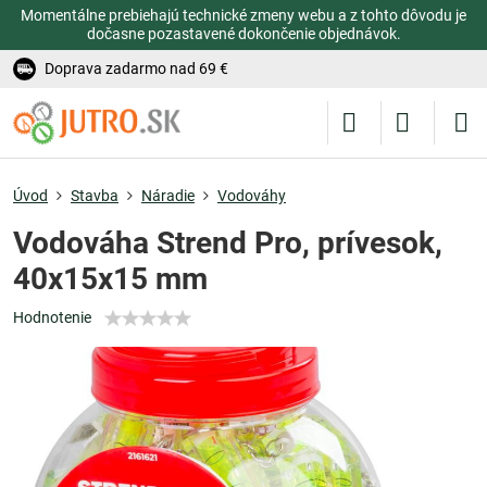
Momentálne prebiehajú technické zmeny webu a z tohto dôvodu je
dočasne pozastavené dokončenie objednávok.
Doprava zadarmo nad 69 €
Úvod
Stavba
Náradie
Vodováhy
Vodováha Strend Pro, prívesok,
40x15x15 mm
Hodnotenie