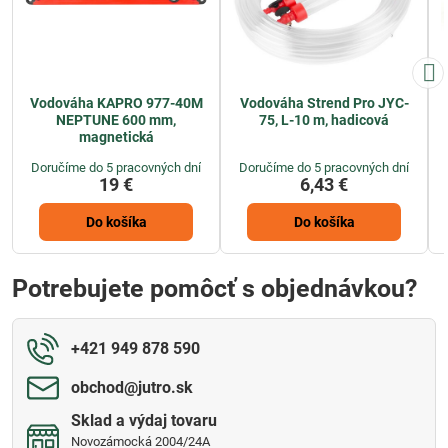
Vodováha KAPRO 977-40M
Vodováha Strend Pro JYC-
NEPTUNE 600 mm,
75, L-10 m, hadicová
magnetická
Doručíme do 5 pracovných dní
Doručíme do 5 pracovných dní
19 €
6,43 €
Do košíka
Do košíka
Potrebujete pomôcť s objednávkou?
+421 949 878 590
obchod​@jutro​.sk
Sklad a výdaj tovaru
Novozámocká 2004/24A