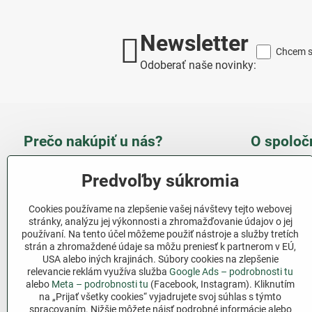
Newsletter
Chcem sa
Odoberať naše novinky:
Prečo nakúpiť u nás?
O spoloč
Takmer 100 % spokojných
Slove
Predvoľby súkromia
zákazníkov
obcho
Cookies používame na zlepšenie vašej návštevy tejto webovej
Nízka cena produktov - ušetríte
stránky, analýzu jej výkonnosti a zhromažďovanie údajov o jej
používaní. Na tento účel môžeme použiť nástroje a služby tretích
Ďalši
strán a zhromaždené údaje sa môžu preniesť k partnerom v EÚ,
Rýchla komunikácia - mail
USA alebo iných krajinách. Súbory cookies na zlepšenie
relevancie reklám využíva služba
Google Ads – podrobnosti tu
Sledujte 
Pri nákupe nad 69 € doprava
alebo
Meta – podrobnosti tu
(Facebook, Instagram). Kliknutím
zadarmo
na „Prijať všetky cookies“ vyjadrujete svoj súhlas s týmto
Facebook
spracovaním. Nižšie môžete nájsť podrobné informácie alebo