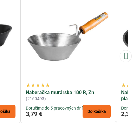
,
Naberačka murárska 180 R, Zn
Naber
plasto
(2160493)
Doručíme do 5 pracovných dní
Doručím
košíka
Do košíka
3,79 €
2,30 