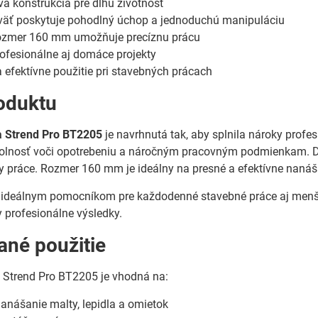
á konštrukcia pre dlhú životnosť
väť poskytuje pohodlný úchop a jednoduchú manipuláciu
zmer 160 mm umožňuje precíznu prácu
rofesionálne aj domáce projekty
efektívne použitie pri stavebných prácach
oduktu
a Strend Pro BT2205
je navrhnutá tak, aby splnila nároky profe
olnosť voči opotrebeniu a náročným pracovným podmienkam. Dr
y práce. Rozmer 160 mm je ideálny na presné a efektívne naná
je ideálnym pomocníkom pre každodenné stavebné práce aj menš
 profesionálne výsledky.
né použitie
 Strend Pro BT2205 je vhodná na:
anášanie malty, lepidla a omietok