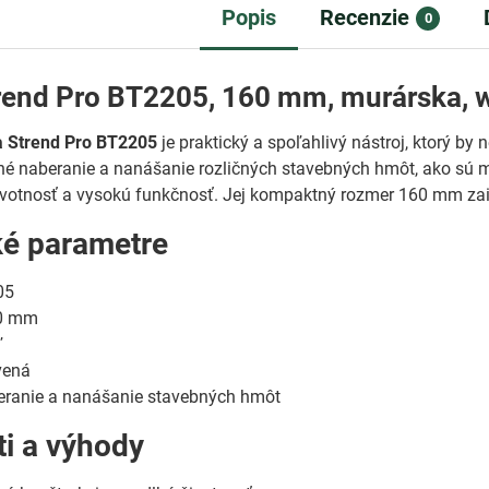
Popis
Recenzie
0
trend Pro BT2205, 160 mm, murárska,
a Strend Pro BT2205
je praktický a spoľahlivý nástroj, ktorý b
né naberanie a nanášanie rozličných stavebných hmôt, ako sú ma
ivotnosť a vysokú funkčnosť. Jej kompaktný rozmer 160 mm zai
ké parametre
05
0 mm
ľ
vená
ranie a nanášanie stavebných hmôt
ti a výhody