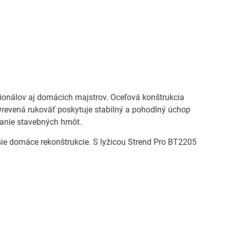
sionálov aj domácich majstrov. Oceľová konštrukcia
evená rukoväť poskytuje stabilný a pohodlný úchop
šanie stavebných hmôt.
ie domáce rekonštrukcie. S lyžicou Strend Pro BT2205