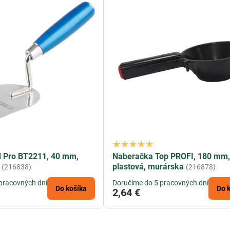
d Pro BT2211, 40 mm,
Naberačka Top PROFI, 180 mm
plastová, murárska
(216838)
(216878)
pracovných dní
Doručíme do 5 pracovných dní
Do košíka
Do 
2,64 €