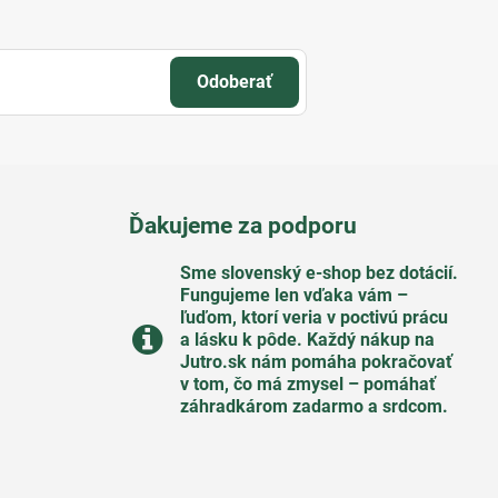
Odoberať
Ďakujeme za podporu
Sme slovenský e-shop bez dotácií​.
Fungujeme len vďaka vám –
ľuďom, ktorí veria v poctivú prácu
a lásku k pôde​. Každý nákup na
Jutro​.sk nám pomáha pokračovať
v tom, čo má zmysel – pomáhať
záhradkárom zadarmo a srdcom​.