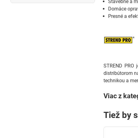
Stavebné a m
Domáce oprav
Presné a efek
STREND PRO je 
distribútorom n
technikou a mer
Viac z kate
Tiež by 