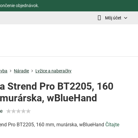
ončenie objednávok.
Môj účet
avba
Náradie
Lyžice a naberačky
ca Strend Pro BT2205, 160
murárska, wBlueHand
ie
rend Pro BT2205, 160 mm, murárska, wBlueHand
Čítajte