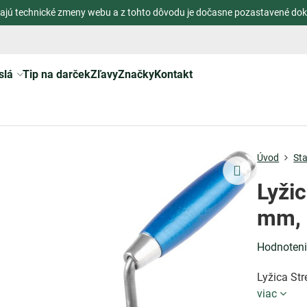
ajú technické zmeny webu a z tohto dôvodu je dočasne pozastavené dok
slá
Tip na darček
Zľavy
Značky
Kontakt
Úvod
St
Lyži
mm, 
Hodnoten
Lyžica St
viac