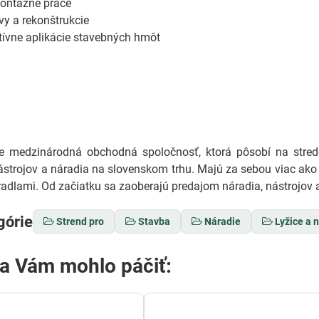
ontážne práce
y a rekonštrukcie
tívne aplikácie stavebných hmôt
medzinárodná obchodná spoločnosť, ktorá pôsobí na stredo
ástrojov a náradia na slovenskom trhu. Majú za sebou viac ako 
adlami. Od začiatku sa zaoberajú predajom náradia, nástrojov a
górie
Strend pro
Stavba
Náradie
Lyžice a 
sa Vám mohlo páčiť: