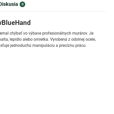
Diskusia
0
 wBlueHand
y nemal chýbať vo výbave profesionálnych murárov. Je
lta, lepidlo alebo omietka. Vyrobená z odolnej ocele,
sťuje jednoduchú manipuláciu a precíznu prácu.