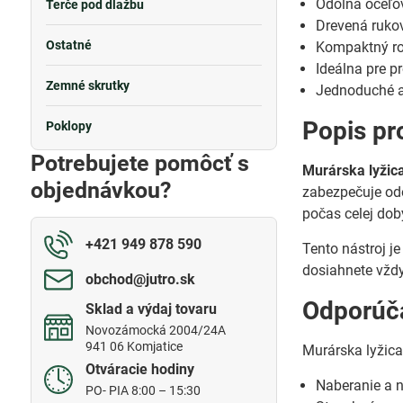
Odolná oceľov
Terče pod dlažbu
Drevená ruko
Ostatné
Kompaktný ro
Ideálna pre p
Zemné skrutky
Jednoduché a 
Popis pr
Poklopy
Potrebujete pomôcť s
Murárska lyžic
objednávkou?
zabezpečuje od
počas celej dob
+421 949 878 590
Tento nástroj 
dosiahnete vždy
obchod​@jutro​.sk
Odporúča
Sklad a výdaj tovaru
Novozámocká 2004/24A
941 06 Komjatice
Murárska lyžica
Otváracie hodiny
Naberanie a n
PO- PIA 8:00 – 15:30