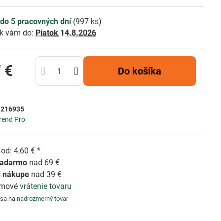
do 5 pracovných dní
(
997
ks)
k vám do:
Piatok
14.8.2026
 €
Do košíka
:
216935
rend Pro
od: 4,60 € *
zadarmo
nad 69 €
i nákupe
nad 39 €
émové
vrátenie tovaru
 sa na
nadrozmerný tovar