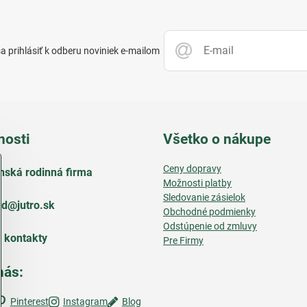
 prihlásiť k odberu noviniek e-mailom
nosti
Všetko o nákupe
Ceny dopravy
nská rodinná firma
Možnosti platby
Sledovanie zásielok
d​@jutro​.sk
Obchodné podmienky
Odstúpenie od zmluvy
e kontakty
Pre Firmy
nás:
Pinterest
Instagram
Blog