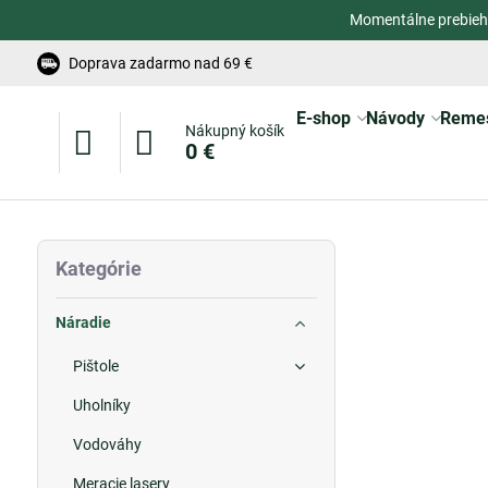
Momentálne prebieh
Doprava zadarmo nad 69 €
E-shop
Návody
Reme
Nákupný košík
0 €
Kategórie
Náradie
Pištole
Uholníky
Vodováhy
Meracie lasery