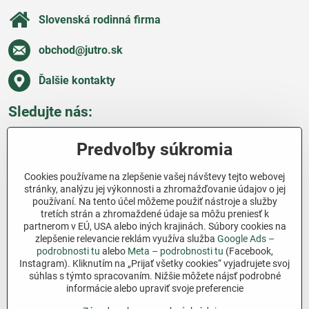
Slovenská rodinná firma
obchod​@jutro​.sk
Ďalšie kontakty
Sledujte nás:
Facebook
Pinterest
Instagram
Blog
Predvoľby súkromia
Všetko o nákupe
Cookies používame na zlepšenie vašej návštevy tejto webovej
stránky, analýzu jej výkonnosti a zhromažďovanie údajov o jej
používaní. Na tento účel môžeme použiť nástroje a služby
Ďakujeme za podporu
tretích strán a zhromaždené údaje sa môžu preniesť k
partnerom v EÚ, USA alebo iných krajinách. Súbory cookies na
Sme slovenský e-shop bez dotácií​. Fungujeme len
zlepšenie relevancie reklám využíva služba
Google Ads –
vďaka vám – ľuďom, ktorí veria v poctivú prácu a
podrobnosti tu
alebo
Meta – podrobnosti tu
(Facebook,
Instagram). Kliknutím na „Prijať všetky cookies“ vyjadrujete svoj
lásku k pôde​. Každý nákup na Jutro​.sk nám pomáha
súhlas s týmto spracovaním. Nižšie môžete nájsť podrobné
pokračovať v tom, čo má zmysel – pomáhať
informácie alebo upraviť svoje preferencie
záhradkárom zadarmo a srdcom​.