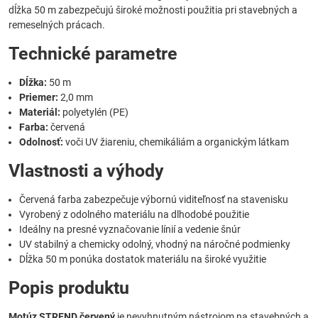
dĺžka 50 m zabezpečujú široké možnosti použitia pri stavebných a
remeselných prácach.
Technické parametre
Dĺžka:
50 m
Priemer:
2,0 mm
Materiál:
polyetylén (PE)
Farba:
červená
Odolnosť:
voči UV žiareniu, chemikáliám a organickým látkam
Vlastnosti a výhody
Červená farba zabezpečuje výbornú viditeľnosť na stavenisku
Vyrobený z odolného materiálu na dlhodobé použitie
Ideálny na presné vyznačovanie línií a vedenie šnúr
UV stabilný a chemicky odolný, vhodný na náročné podmienky
Dĺžka 50 m ponúka dostatok materiálu na široké využitie
Popis produktu
Motúz STREND červený
je nevyhnutným nástrojom na stavebných a