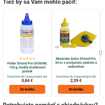
Tiež by sa Vám mohlo páčiť:
Murárska šnúra Strend Pro,
30 m, s navíjačom, púdrom a
Púder Strend Pro CH305M,
vodováhou
150 g, modrý značkovací
prášok
Doručíme do 5 pracovných dní
Doručíme do 5 pracovných dní
0,84 €
2,39 €
Do košíka
Do košíka
Potrebujete pomôcť s objednávkou?