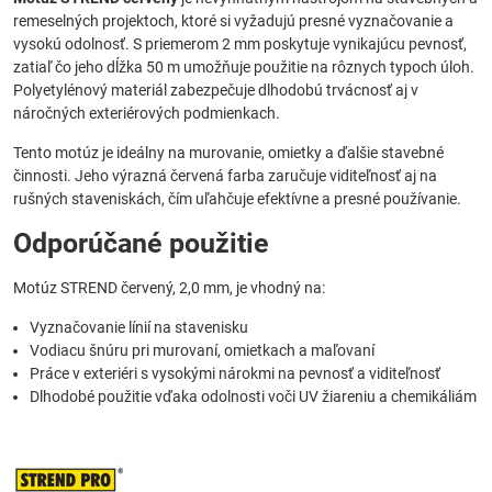
remeselných projektoch, ktoré si vyžadujú presné vyznačovanie a
vysokú odolnosť. S priemerom 2 mm poskytuje vynikajúcu pevnosť,
zatiaľ čo jeho dĺžka 50 m umožňuje použitie na rôznych typoch úloh.
Polyetylénový materiál zabezpečuje dlhodobú trvácnosť aj v
náročných exteriérových podmienkach.
Tento motúz je ideálny na murovanie, omietky a ďalšie stavebné
činnosti. Jeho výrazná červená farba zaručuje viditeľnosť aj na
rušných staveniskách, čím uľahčuje efektívne a presné používanie.
Odporúčané použitie
Motúz STREND červený, 2,0 mm, je vhodný na:
Vyznačovanie línií na stavenisku
Vodiacu šnúru pri murovaní, omietkach a maľovaní
Práce v exteriéri s vysokými nárokmi na pevnosť a viditeľnosť
Dlhodobé použitie vďaka odolnosti voči UV žiareniu a chemikáliám