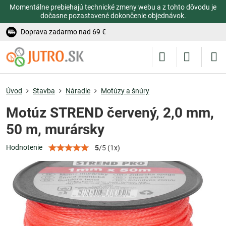
Momentálne prebiehajú technické zmeny webu a z tohto dôvodu je
dočasne pozastavené dokončenie objednávok.
Doprava zadarmo nad 69 €
Úvod
Stavba
Náradie
Motúzy a šnúry
Motúz STREND červený, 2,0 mm,
50 m, murársky
Hodnotenie
5
/
5
(
1
x)