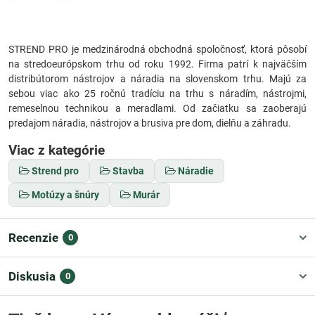
STREND PRO je medzinárodná obchodná spoločnosť, ktorá pôsobí
na stredoeurópskom trhu od roku 1992. Firma patrí k najväčším
distribútorom nástrojov a náradia na slovenskom trhu. Majú za
sebou viac ako 25 ročnú tradíciu na trhu s náradím, nástrojmi,
remeselnou technikou a meradlami. Od začiatku sa zaoberajú
predajom náradia, nástrojov a brusiva pre dom, dielňu a záhradu.
Viac z kategórie
Strend pro
Stavba
Náradie
Motúzy a šnúry
Murár
Recenzie
0
Diskusia
0