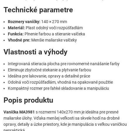
Technické parametre
Rozmery vaničky:
140 × 270 mm
Materiál:
Plast odolný voči rozpúšťadlám
Funkcia:
Plnenie farbou a stieranie valčeka
Vhodné pre:
Menšie maliarske valčeky
Vlastnosti a výhody
Integrovaná stieracia plocha pre rovnomerné nanášanie farby
Eliminuje zbytočné stekanie a plytvanie farbou
Ideálna pre lakovanie, opravy a detailné práce
Odolná voči rozpúšťadlám, vhodná na opakované použitie
Kompaktný rozmer pre ľahké skladovanie a manipuláciu
Popis produktu
Vanička MA3981
s rozmermi 140x270 mm je ideálna pre presné
maliarske úlohy. Vďaka menšej veľkosti sa skvele hodí na drobné
opravy, detaily a úzke priestory, kde je manipulácia s veľkou vaničkou
nepraktická.