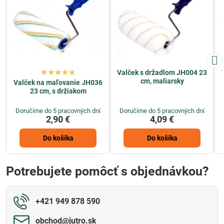
Valček s držadlom JH004 23
cm, maliarsky
Valček na maľovanie JH036
23 cm, s držiakom
Doručíme do 5 pracovných dní
Doručíme do 5 pracovných dní
2,90 €
4,09 €
Do košíka
Do košíka
Potrebujete pomôcť s objednávkou?
+421 949 878 590
obchod​@jutro​.sk