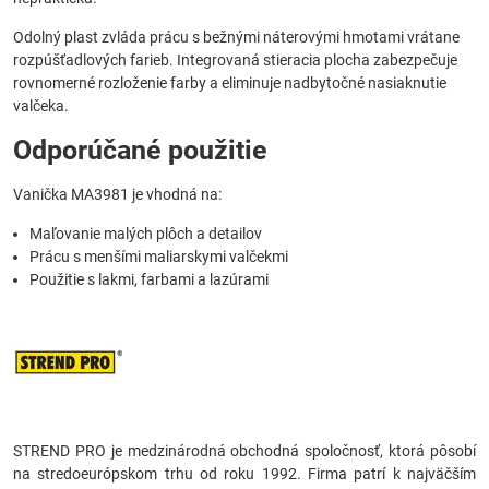
Odolný plast zvláda prácu s bežnými náterovými hmotami vrátane
rozpúšťadlových farieb. Integrovaná stieracia plocha zabezpečuje
rovnomerné rozloženie farby a eliminuje nadbytočné nasiaknutie
valčeka.
Odporúčané použitie
Vanička MA3981 je vhodná na:
Maľovanie malých plôch a detailov
Prácu s menšími maliarskymi valčekmi
Použitie s lakmi, farbami a lazúrami
STREND PRO je medzinárodná obchodná spoločnosť, ktorá pôsobí
na stredoeurópskom trhu od roku 1992. Firma patrí k najväčším