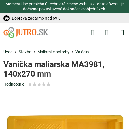
Momentálne prebiehajú technické zmeny webu a z tohto dôvodu je
dočasne pozastavené dokončenie objednávok.
Doprava zadarmo nad 69 €
Úvod
Stavba
Maliarske potreby
Valčeky
Vanička maliarska MA3981,
140x270 mm
Hodnotenie