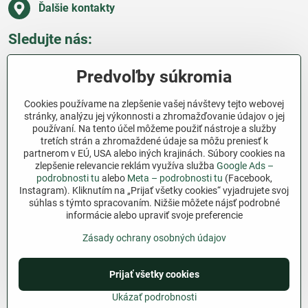
Ďalšie kontakty
Sledujte nás:
Facebook
Pinterest
Instagram
Blog
Predvoľby súkromia
Všetko o nákupe
Cookies používame na zlepšenie vašej návštevy tejto webovej
stránky, analýzu jej výkonnosti a zhromažďovanie údajov o jej
používaní. Na tento účel môžeme použiť nástroje a služby
Ďakujeme za podporu
tretích strán a zhromaždené údaje sa môžu preniesť k
partnerom v EÚ, USA alebo iných krajinách. Súbory cookies na
Sme slovenský e-shop bez dotácií​. Fungujeme len
zlepšenie relevancie reklám využíva služba
Google Ads –
vďaka vám – ľuďom, ktorí veria v poctivú prácu a
podrobnosti tu
alebo
Meta – podrobnosti tu
(Facebook,
Instagram). Kliknutím na „Prijať všetky cookies“ vyjadrujete svoj
lásku k pôde​. Každý nákup na Jutro​.sk nám pomáha
súhlas s týmto spracovaním. Nižšie môžete nájsť podrobné
pokračovať v tom, čo má zmysel – pomáhať
informácie alebo upraviť svoje preferencie
záhradkárom zadarmo a srdcom​.
Zásady ochrany osobných údajov
©
2026
Copyright
Prijať všetky cookies
Predvoľby súkromia
Zásady ochrany osobných údajov
Podmienky používania
Ukázať podrobnosti
Vytvorené pomocou:
BiznisWeb.sk