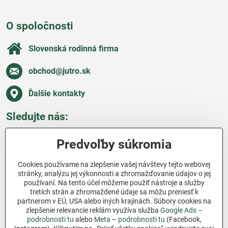
O spoločnosti
Slovenská rodinná firma
obchod​@jutro​.sk
Ďalšie kontakty
Sledujte nás:
Facebook
Pinterest
Instagram
Blog
Predvoľby súkromia
Všetko o nákupe
Cookies používame na zlepšenie vašej návštevy tejto webovej
stránky, analýzu jej výkonnosti a zhromažďovanie údajov o jej
používaní. Na tento účel môžeme použiť nástroje a služby
Ďakujeme za podporu
tretích strán a zhromaždené údaje sa môžu preniesť k
partnerom v EÚ, USA alebo iných krajinách. Súbory cookies na
Sme slovenský e-shop bez dotácií​. Fungujeme len
zlepšenie relevancie reklám využíva služba
Google Ads –
vďaka vám – ľuďom, ktorí veria v poctivú prácu a
podrobnosti tu
alebo
Meta – podrobnosti tu
(Facebook,