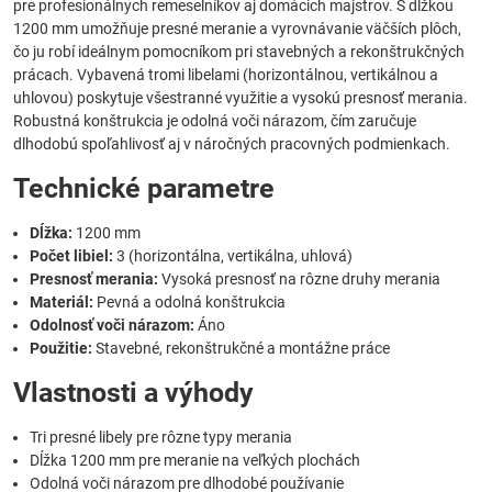
pre profesionálnych remeselníkov aj domácich majstrov. S dĺžkou
1200 mm umožňuje presné meranie a vyrovnávanie väčších plôch,
čo ju robí ideálnym pomocníkom pri stavebných a rekonštrukčných
prácach. Vybavená tromi libelami (horizontálnou, vertikálnou a
uhlovou) poskytuje všestranné využitie a vysokú presnosť merania.
Robustná konštrukcia je odolná voči nárazom, čím zaručuje
dlhodobú spoľahlivosť aj v náročných pracovných podmienkach.
Technické parametre
Dĺžka:
1200 mm
Počet libiel:
3 (horizontálna, vertikálna, uhlová)
Presnosť merania:
Vysoká presnosť na rôzne druhy merania
Materiál:
Pevná a odolná konštrukcia
Odolnosť voči nárazom:
Áno
Použitie:
Stavebné, rekonštrukčné a montážne práce
Vlastnosti a výhody
Tri presné libely pre rôzne typy merania
Dĺžka 1200 mm pre meranie na veľkých plochách
Odolná voči nárazom pre dlhodobé používanie