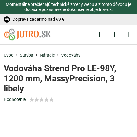
Momentálne prebiehajú technické zmeny webu a z tohto dôvodu je
dočasne pozastavené dokončenie objednávok.
Doprava zadarmo nad 69 €
Úvod
Stavba
Náradie
Vodováhy
Vodováha Strend Pro LE-98Y,
1200 mm, MassyPrecision, 3
libely
Hodnotenie