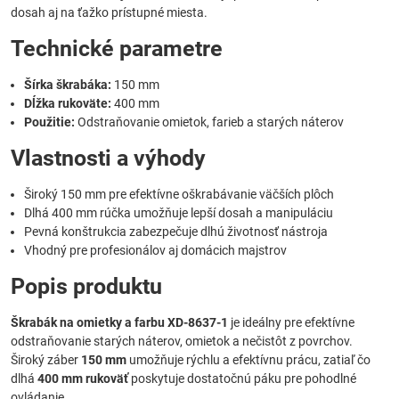
dosah aj na ťažko prístupné miesta.
Technické parametre
Šírka škrabáka:
150 mm
Dĺžka rukoväte:
400 mm
Použitie:
Odstraňovanie omietok, farieb a starých náterov
Vlastnosti a výhody
Široký 150 mm pre efektívne oškrabávanie väčších plôch
Dlhá 400 mm rúčka umožňuje lepší dosah a manipuláciu
Pevná konštrukcia zabezpečuje dlhú životnosť nástroja
Vhodný pre profesionálov aj domácich majstrov
Popis produktu
Škrabák na omietky a farbu XD-8637-1
je ideálny pre efektívne
odstraňovanie starých náterov, omietok a nečistôt z povrchov.
Široký záber
150 mm
umožňuje rýchlu a efektívnu prácu, zatiaľ čo
dlhá
400 mm rukoväť
poskytuje dostatočnú páku pre pohodlné
ovládanie.