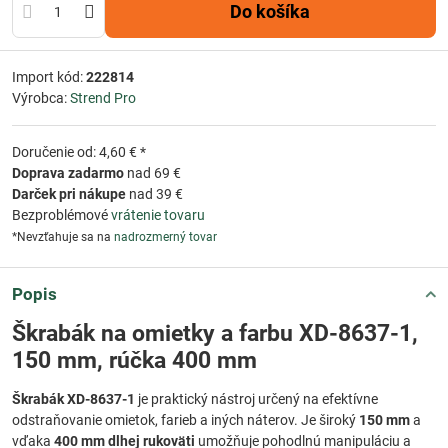
Do košíka
Import kód:
222814
Výrobca:
Strend Pro
Doručenie od: 4,60 € *
Doprava zadarmo
nad 69 €
Darček pri nákupe
nad 39 €
Bezproblémové
vrátenie tovaru
*Nevzťahuje sa na
nadrozmerný tovar
Popis
Škrabák na omietky a farbu XD-8637-1,
150 mm, rúčka 400 mm
Škrabák XD-8637-1
je praktický nástroj určený na efektívne
odstraňovanie omietok, farieb a iných náterov. Je široký
150 mm
a
vďaka
400 mm dlhej rukoväti
umožňuje pohodlnú manipuláciu a