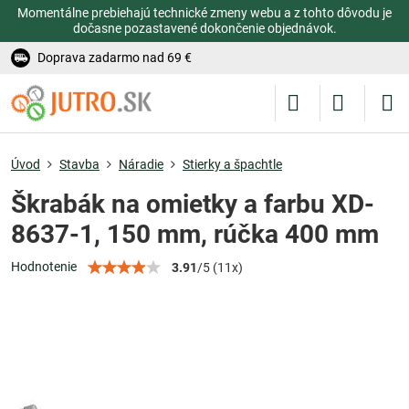
Momentálne prebiehajú technické zmeny webu a z tohto dôvodu je
dočasne pozastavené dokončenie objednávok.
Doprava zadarmo nad 69 €
Úvod
Stavba
Náradie
Stierky a špachtle
Škrabák na omietky a farbu XD-
8637-1, 150 mm, rúčka 400 mm
Hodnotenie
3.91
/
5
(
11
x)