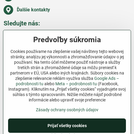
Ďalšie kontakty
Sledujte nás:
Facebook
Pinterest
Instagram
Blog
Predvoľby súkromia
Všetko o nákupe
Cookies používame na zlepšenie vašej návštevy tejto webovej
stránky, analýzu jej výkonnosti a zhromažďovanie údajov o jej
používaní. Na tento účel môžeme použiť nástroje a služby
Ďakujeme za podporu
tretích strán a zhromaždené údaje sa môžu preniesť k
partnerom v EÚ, USA alebo iných krajinách. Súbory cookies na
Sme slovenský e-shop bez dotácií​. Fungujeme len
zlepšenie relevancie reklám využíva služba
Google Ads –
vďaka vám – ľuďom, ktorí veria v poctivú prácu a
podrobnosti tu
alebo
Meta – podrobnosti tu
(Facebook,
Instagram). Kliknutím na „Prijať všetky cookies“ vyjadrujete svoj
lásku k pôde​. Každý nákup na Jutro​.sk nám pomáha
súhlas s týmto spracovaním. Nižšie môžete nájsť podrobné
pokračovať v tom, čo má zmysel – pomáhať
informácie alebo upraviť svoje preferencie
záhradkárom zadarmo a srdcom​.
Zásady ochrany osobných údajov
©
2026
Copyright
Prijať všetky cookies
Predvoľby súkromia
Zásady ochrany osobných údajov
Podmienky používania