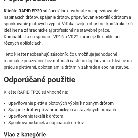
Kliešte RAPID FP20
sú špeciálne navrhnuté na upevňovanie
napínacích drôtov, spájanie drôtov, pripevňovanie textílií k drôtom a
sponkovanie plotových výplní. Vďaka svojej robustnej konštrukcii sú
ideálne na záhradnícke aj profesionálne stavebné práce.
Kompatibilita so sponami VR16 a VR22 zaručuje flexibilitu pri
rôznych aplikáciách.
Tieto kliešte neobsahujú zásobník, čo umožňuje jednoduché
manuálne používanie bez nutnosti častého doplňovania. Ideálne na
prácu s pletivami, oploteniami a drôtmi v záhrade alebo na stavbe.
Odporúčané použitie
Kliešte RAPID FP20 sú vhodné na:
Upevňovanie pletív a plotových výplní k nosným drôtom
Spájanie drôtov pri záhradníckych a stavebných prácach
Upevňovanie textílií k drôtom
Sponkovanie laniek a napínacích drôtov
Viac z kategórie