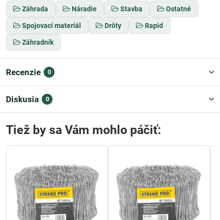
Záhrada
Náradie
Stavba
Ostatné
Spojovací materiál
Drôty
Rapid
Záhradník
Recenzie
0
Diskusia
0
Tiež by sa Vám mohlo páčiť: