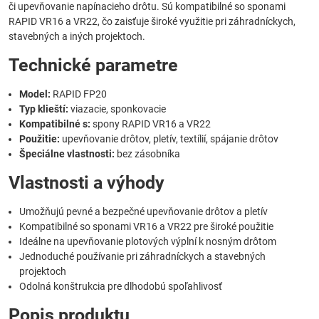
či upevňovanie napínacieho drôtu. Sú kompatibilné so sponami
RAPID VR16 a VR22, čo zaisťuje široké využitie pri záhradníckych,
stavebných a iných projektoch.
Technické parametre
Model:
RAPID FP20
Typ klieští:
viazacie, sponkovacie
Kompatibilné s:
spony RAPID VR16 a VR22
Použitie:
upevňovanie drôtov, pletív, textílií, spájanie drôtov
Špeciálne vlastnosti:
bez zásobníka
Vlastnosti a výhody
Umožňujú pevné a bezpečné upevňovanie drôtov a pletív
Kompatibilné so sponami VR16 a VR22 pre široké použitie
Ideálne na upevňovanie plotových výplní k nosným drôtom
Jednoduché používanie pri záhradníckych a stavebných
projektoch
Odolná konštrukcia pre dlhodobú spoľahlivosť
Popis produktu