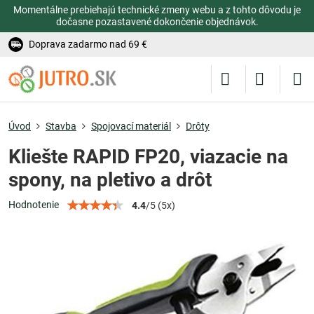
Momentálne prebiehajú technické zmeny webu a z tohto dôvodu je
dočasne pozastavené dokončenie objednávok.
Doprava zadarmo nad 69 €
Úvod
Stavba
Spojovací materiál
Drôty
Kliešte RAPID FP20, viazacie na
spony, na pletivo a drôt
Hodnotenie
4.4
/
5
(
5
x)