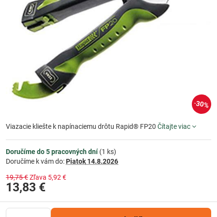
30%
Viazacie kliešte k napínaciemu drôtu Rapid® FP20
Čítajte viac
Doručíme do 5 pracovných dní
(
1
ks)
Doručíme k vám do:
Piatok
14.8.2026
19,75 €
Zľava
5,92 €
13,83 €