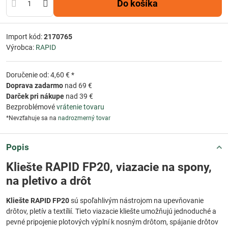
Do košíka
Import kód:
2170765
Výrobca:
RAPID
Doručenie od: 4,60 € *
Doprava zadarmo
nad 69 €
Darček pri nákupe
nad 39 €
Bezproblémové
vrátenie tovaru
*Nevzťahuje sa na
nadrozmerný tovar
Popis
Kliešte RAPID FP20, viazacie na spony,
na pletivo a drôt
Kliešte RAPID FP20
sú spoľahlivým nástrojom na upevňovanie
drôtov, pletív a textílií. Tieto viazacie kliešte umožňujú jednoduché a
pevné pripojenie plotových výplní k nosným drôtom, spájanie drôtov