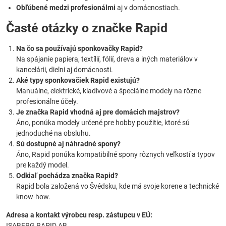
Obľúbené medzi profesionálmi
aj v domácnostiach.
Časté otázky o značke Rapid
Na čo sa používajú sponkovačky Rapid?
Na spájanie papiera, textílií, fólií, dreva a iných materiálov v
kancelárii, dielni aj domácnosti.
Aké typy sponkovačiek Rapid existujú?
Manuálne, elektrické, kladivové a špeciálne modely na rôzne
profesionálne účely.
Je značka Rapid vhodná aj pre domácich majstrov?
Áno, ponúka modely určené pre hobby použitie, ktoré sú
jednoduché na obsluhu.
Sú dostupné aj náhradné spony?
Áno, Rapid ponúka kompatibilné spony rôznych veľkostí a typov
pre každý model.
Odkiaľ pochádza značka Rapid?
Rapid bola založená vo Švédsku, kde má svoje korene a technické
know-how.
Adresa a kontakt výrobcu resp. zástupcu v EÚ:
ISABERG RAPID AB