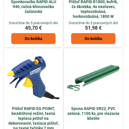
Sponkovačka RAPID ALU
Pištoľ RAPID R1800, kufrík,
940, ručná klincovačka
2x škrabka, 4x nástavec,
čalúnická
teplovzdušná,
horkovzdušná, 1800 W
Doručíme do 5 pracovných dní
Doručíme do 5 pracovných dní
45,70 €
51,98 €
Do košíka
Do košíka
Pištoľ RAPID EG POINT,
Spona RAPID VR22, PVC
bezdrôtový režim, tavná
zelená, 1100 ks, pre viazacie
lepiaca pištoľ na
kliešte
dekorovanie, taviaca pištoľ,
na tavné tyčinky 7 mm