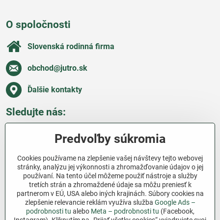
O spoločnosti
Slovenská rodinná firma
obchod​@jutro​.sk
Ďalšie kontakty
Sledujte nás:
Facebook
Pinterest
Instagram
Blog
Predvoľby súkromia
Všetko o nákupe
Cookies používame na zlepšenie vašej návštevy tejto webovej
stránky, analýzu jej výkonnosti a zhromažďovanie údajov o jej
používaní. Na tento účel môžeme použiť nástroje a služby
Ďakujeme za podporu
tretích strán a zhromaždené údaje sa môžu preniesť k
partnerom v EÚ, USA alebo iných krajinách. Súbory cookies na
Sme slovenský e-shop bez dotácií​. Fungujeme len
zlepšenie relevancie reklám využíva služba
Google Ads –
vďaka vám – ľuďom, ktorí veria v poctivú prácu a
podrobnosti tu
alebo
Meta – podrobnosti tu
(Facebook,