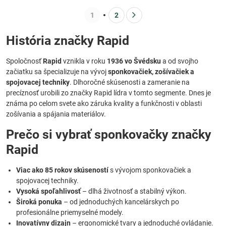
1
2
História značky Rapid
Spoločnosť
Rapid
vznikla v roku
1936 vo Švédsku
a od svojho
začiatku sa špecializuje na vývoj
sponkovačiek, zošívačiek a
spojovacej techniky
. Dlhoročné skúsenosti a zameranie na
precíznosť urobili zo značky Rapid lídra v tomto segmente. Dnes je
známa po celom svete ako záruka kvality a funkčnosti v oblasti
zošívania a spájania materiálov.
Prečo si vybrať sponkovačky značky
Rapid
Viac ako 85 rokov skúseností
s vývojom sponkovačiek a
spojovacej techniky.
Vysoká spoľahlivosť
– dlhá životnosť a stabilný výkon.
Široká ponuka
– od jednoduchých kancelárskych po
profesionálne priemyselné modely.
Inovatívny dizajn
– ergonomické tvary a jednoduché ovládanie.