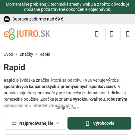
Momentálne prebiehajú technické zmeny webu a z tohto dôvodu je
dočasne pozastavené dokončenie objednávok.
Doprava zadarmo nad 69 €
Úvod
Značky
Rapid
Rapid
Rapid
je švédska značka, ktorá sa od roku 1936 venuje výrobe
spoľahlivých kancelárskych a priemyselných sponkovačiek
. V
ponuke nájdete sponkovačky pre kancelárie, domácnosti, dielne aj
remeselné použitie. Značka je známa
vysokou kvalitou, robustným
spracovaním a intuitívnym dizajnom
.
Čítajte viac
Vyberte si zo sortimentu manuálnych alebo elektrických modelov a
objavte silu profesionálneho náradia Rapid vo vašich rukách.
Najpredávanejšie
Výrobcovia