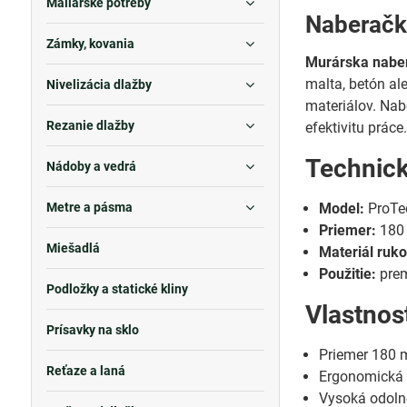
Maliarske potreby
Naberačk
Zámky, kovania
Murárska naber
malta, betón a
Nivelizácia dlažby
materiálov. Nab
Rezanie dlažby
efektivitu práce
Technic
Nádoby a vedrá
Metre a pásma
Model:
ProTec
Priemer:
180
Miešadlá
Materiál ruko
Použitie:
prem
Podložky a statické kliny
Vlastnos
Prísavky na sklo
Priemer 180 
Reťaze a laná
Ergonomická 
Vysoká odoln