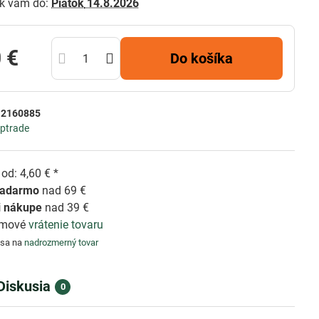
k vám do:
Piatok
14.8.2026
 €
Do košíka
:
2160885
ptrade
od: 4,60 € *
zadarmo
nad 69 €
i nákupe
nad 39 €
émové
vrátenie tovaru
 sa na
nadrozmerný tovar
Diskusia
0