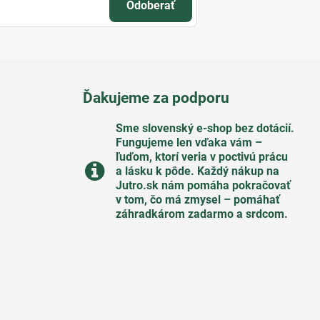
Odoberať
Ďakujeme za podporu
Sme slovenský e-shop bez dotácií​.
Fungujeme len vďaka vám –
ľuďom, ktorí veria v poctivú prácu
a lásku k pôde​. Každý nákup na
Jutro​.sk nám pomáha pokračovať
v tom, čo má zmysel – pomáhať
záhradkárom zadarmo a srdcom​.