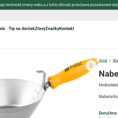
ajú technické zmeny webu a z tohto dôvodu je dočasne pozastavené dok
slá
Tip na darček
Zľavy
Značky
Kontakt
Úvod
St
Nabe
Hodnoten
Naberačka
Doručíme 