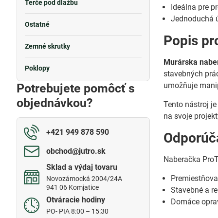
Terče pod dlažbu
Ideálna pre p
Jednoduchá ú
Ostatné
Popis pr
Zemné skrutky
Murárska naber
Poklopy
stavebných prác
umožňuje manip
Potrebujete pomôcť s
objednávkou?
Tento nástroj j
na svoje projek
+421 949 878 590
Odporúča
obchod​@jutro​.sk
Naberačka ProTe
Sklad a výdaj tovaru
Premiestňova
Novozámocká 2004/24A
941 06 Komjatice
Stavebné a r
Otváracie hodiny
Domáce oprav
PO- PIA 8:00 – 15:30