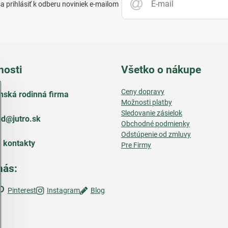
 prihlásiť k odberu noviniek e-mailom
nosti
Všetko o nákupe
Ceny dopravy
nská rodinná firma
Možnosti platby
Sledovanie zásielok
d​@jutro​.sk
Obchodné podmienky
Odstúpenie od zmluvy
e kontakty
Pre Firmy
nás:
Pinterest
Instagram
Blog