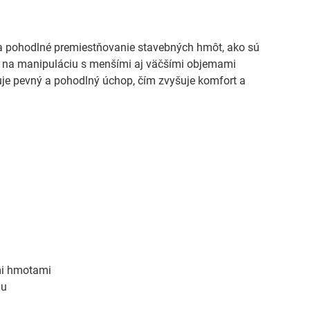
e a pohodlné premiestňovanie stavebných hmôt, ako sú
 na manipuláciu s menšími aj väčšími objemami
uje pevný a pohodlný úchop, čím zvyšuje komfort a
mi hmotami
iu