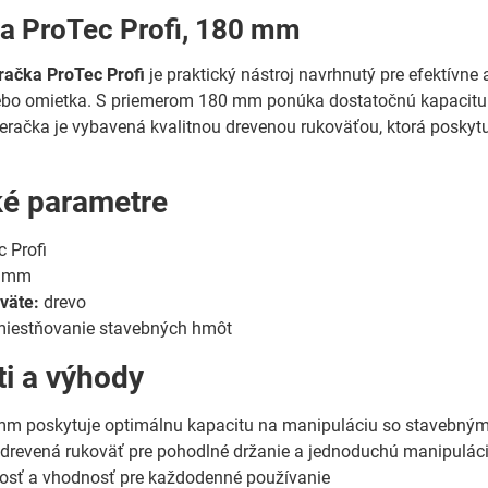
a ProTec Profi, 180 mm
ačka ProTec Profi
je praktický nástroj navrhnutý pre efektívn
lebo omietka. S priemerom 180 mm ponúka dostatočnú kapacitu
eračka je vybavená kvalitnou drevenou rukoväťou, ktorá poskyt
.
ké parametre
 Profi
 mm
väte:
drevo
iestňovanie stavebných hmôt
ti a výhody
mm poskytuje optimálnu kapacitu na manipuláciu so stavebný
drevená rukoväť pre pohodlné držanie a jednoduchú manipulác
osť a vhodnosť pre každodenné používanie