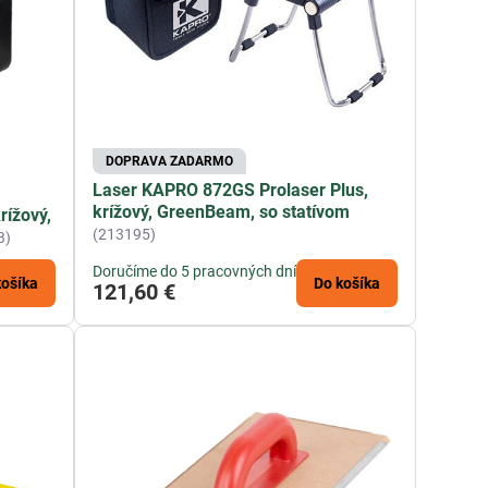
DOPRAVA ZADARMO
Laser KAPRO 872GS Prolaser Plus,
krížový, GreenBeam, so statívom
rížový,
(213195)
3)
Doručíme do 5 pracovných dní
košíka
Do košíka
121,60 €