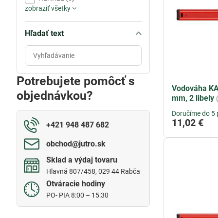
zobraziť všetky
Hľadať text
Prehľadať
výsledky
filtra
Potrebujete pomôcť s
fulltextom
Vodováha KA
objednávkou?
mm, 2 libely
Doručíme do 5 
11,02 €
+421 948 487 682
obchod​@jutro​.sk
Sklad a výdaj tovaru
Hlavná 807/458, 029 44 Rabča
Otváracie hodiny
PO- PIA 8:00 – 15:30