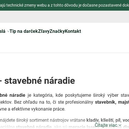
ajú technické zmeny webu a z tohto dôvodu je dočasne pozastavené dok
slá
Tip na darček
Zľavy
Značky
Kontakt
- stavebné náradie
ebné náradie
je kategória, kde poskytujeme široký výber sta
ektov. Bez ohľadu na to, či ste profesionálny
stavebník, majs
vne a efektívne vykonanie práce.
nájdete široký sortiment nástrojov vrátane
kladív, klieští, píl,
Čítajte viac
eciálne
stavebné náradie
, ako sú
meracie lasery, rezače na dl