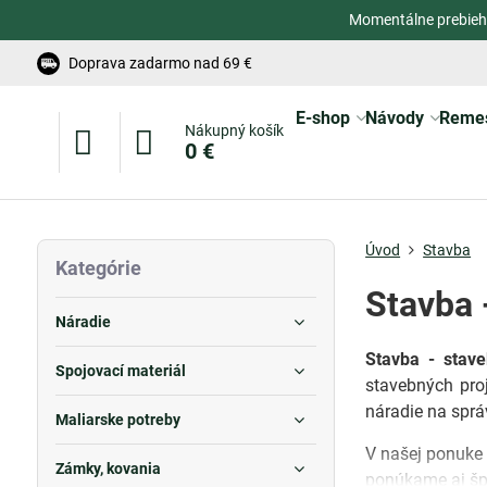
Momentálne prebieh
Doprava zadarmo nad 69 €
E-shop
Návody
Reme
Nákupný košík
0 €
Úvod
Stavba
Kategórie
Stavba 
Náradie
Stavba - stav
Spojovací materiál
stavebných proj
náradie na sprá
Maliarske potreby
V našej ponuke 
Zámky, kovania
ponúkame aj šp