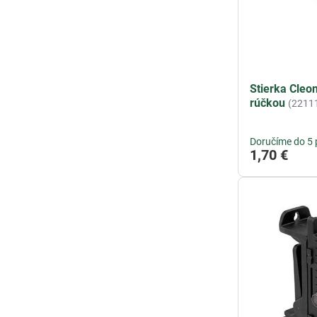
Stierka Cleo
rúčkou
(2211
Doručíme do 5 
1,70 €