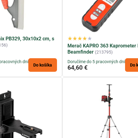
nix PB329, 30x10x2 cm, s
156)
Merač KAPRO 363 Kaprometer 
Beamfinder
(213795)
pracovných dní
Doručíme do 5 pracovných dní
Do košíka
Do 
64,60 €