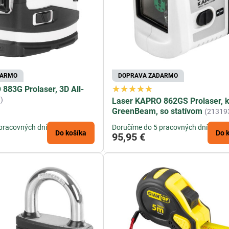
DARMO
DOPRAVA ZADARMO
883G Prolaser, 3D All-
)
Laser KAPRO 862GS Prolaser, k
GreenBeam, so statívom
(21319
pracovných dní
Doručíme do 5 pracovných dní
Do košíka
Do 
95,95 €