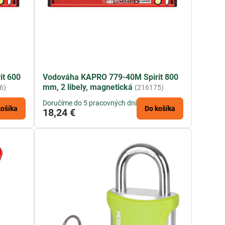
it 600
Vodováha KAPRO 779-40M Spirit 800
mm, 2 libely, magnetická
6)
(216175)
Doručíme do 5 pracovných dní
košíka
Do košíka
18,24 €