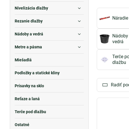
zvládnutí aj týc
Nivelizácia dlažby
Sme tu, aby sme
Náradie
Rezanie dlažby
Naša prioritou 
náradia ešte dn
Nádoby a vedrá
Nádoby
Nájdete tu nap
vedrá
Metre a pásma
materiál
,
terče
doručíme. Stav
Terče p
Miešadlá
dlažbu
Podložky a statické kliny
Radiť po
Prísavky na sklo
Reťaze a laná
Terče pod dlažbu
Ostatné