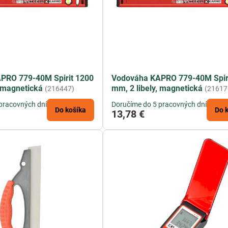
PRO 779-40M Spirit 1200
Vodováha KAPRO 779-40M Spir
, magnetická
mm, 2 libely, magnetická
(216447)
(21617
pracovných dní
Doručíme do 5 pracovných dní
Do košíka
Do 
13,78 €