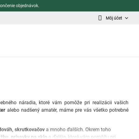
ončenie objednávok.
Môj účet
vebného náradia, ktoré vám pomôže pri realizácii vašich
ter
alebo nadšený amatér, máme pre vás všetko potrebné
 vodováh, skrutkovačov
a mnoho ďalších. Okrem toho
ažbu, prísavky na sklo
a ďalšie, ktoré vám pomôžu pri