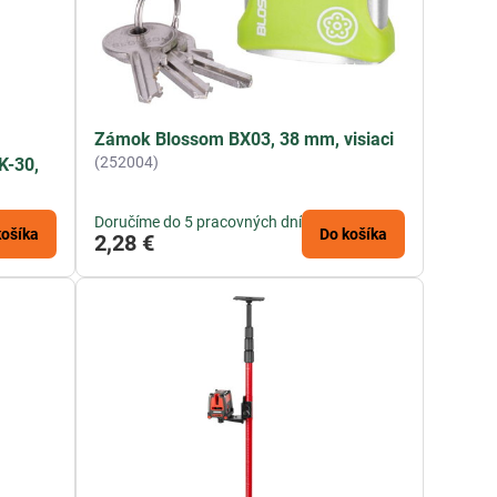
Zámok Blossom BX03, 38 mm, visiaci
(252004)
K-30,
Doručíme do 5 pracovných dní
košíka
Do košíka
2,28 €