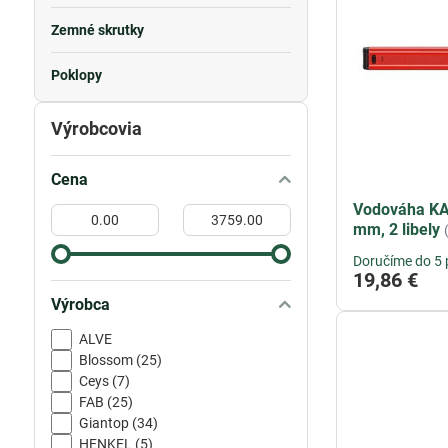
Zemné skrutky
Poklopy
Výrobcovia
Cena
Vodováha KA
Od:
Do:
mm, 2 libely
Doručíme do 5 
19,86 €
Výrobca
ALVE
Blossom (25)
Ceys (7)
FAB (25)
Giantop (34)
HENKEL (5)