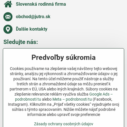
Slovenská rodinná firma
obchod​@jutro​.sk
Ďalšie kontakty
Sledujte nás:
Facebook
Pinterest
Instagram
Blog
Predvoľby súkromia
Všetko o nákupe
Cookies používame na zlepšenie vašej návštevy tejto webovej
stránky, analýzu jej výkonnosti a zhromažďovanie údajov o jej
používaní. Na tento účel môžeme použiť nástroje a služby
Ďakujeme za podporu
tretích strán a zhromaždené údaje sa môžu preniesť k
partnerom v EÚ, USA alebo iných krajinách. Súbory cookies na
Sme slovenský e-shop bez dotácií​. Fungujeme len
zlepšenie relevancie reklám využíva služba
Google Ads –
vďaka vám – ľuďom, ktorí veria v poctivú prácu a
podrobnosti tu
alebo
Meta – podrobnosti tu
(Facebook,
lásku k pôde​. Každý nákup na Jutro​.sk nám pomáha
Instagram). Kliknutím na „Prijať všetky cookies“ vyjadrujete svoj
súhlas s týmto spracovaním. Nižšie môžete nájsť podrobné
pokračovať v tom, čo má zmysel – pomáhať
informácie alebo upraviť svoje preferencie
záhradkárom zadarmo a srdcom​.
Zásady ochrany osobných údajov