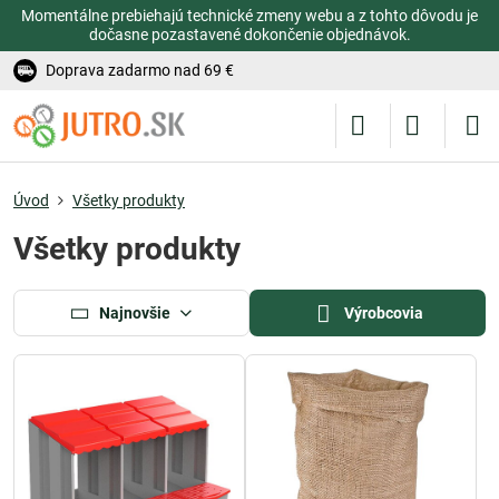
Momentálne prebiehajú technické zmeny webu a z tohto dôvodu je
dočasne pozastavené dokončenie objednávok.
Doprava zadarmo nad 69 €
Úvod
Všetky produkty
Všetky produkty
Najnovšie
Výrobcovia