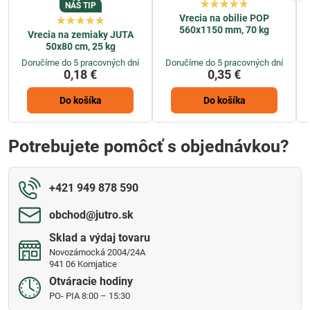
NÁŠ TIP
Vrecia na obilie POP
560x1150 mm, 70 kg
Vrecia na zemiaky JUTA
50x80 cm, 25 kg
Doručíme do 5 pracovných dní
Doručíme do 5 pracovných dní
0,18 €
0,35 €
Do košíka
Do košíka
Potrebujete pomôcť s objednávkou?
+421 949 878 590
obchod​@jutro​.sk
Sklad a výdaj tovaru
Novozámocká 2004/24A
941 06 Komjatice
Otváracie hodiny
PO- PIA 8:00 – 15:30