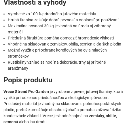
Vlastnosti a výhody
Vyrobené zo 100 % prírodného jutového materiálu
Hrubá tkanina zaisťuje dobrú pevnosť a odolnosť pri používaní
Maximálna nosnosť 30 kg je vhodná na úrodu aj záhradný
materiál
Priedušná štruktúra pomáha obmedziť hromadenie vlhkosti
Vhodné na skladovanie zemiakov, obilia, semien a ďalších plodín
Možné využitie pri ochrane koreňových balov a mladých
stromčekov
Rustikálny vzhľad sa hodí na dekorácie, trhy aj prírodné
aranžmány
Popis produktu
Vrece Strend Pro Garden
je vyrobené z pevnej jutovej tkaniny, ktorá
vyniká prirodzenou priedušnosťou a ekologickým pôvodom.
Priedušný materiál je vhodný na skladovanie poľnohospodárskych
plodín, pretože umožňuje obsahu dýchať a pomáha znižovať riziko
kondenzácie vlhkosti. Vrece je vhodné najmä na
zemiaky, obilie,
semená
alebo inú úrodu.