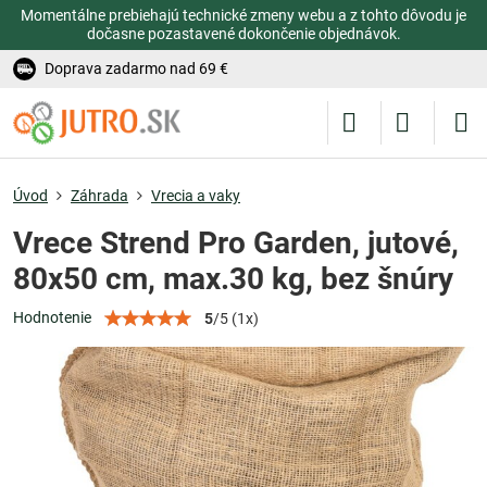
Momentálne prebiehajú technické zmeny webu a z tohto dôvodu je
dočasne pozastavené dokončenie objednávok.
Doprava zadarmo nad 69 €
Úvod
Záhrada
Vrecia a vaky
Vrece Strend Pro Garden, jutové,
80x50 cm, max.30 kg, bez šnúry
Hodnotenie
5
/
5
(
1
x)