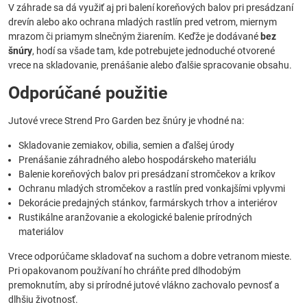
V záhrade sa dá využiť aj pri balení koreňových balov pri presádzaní
drevín alebo ako ochrana mladých rastlín pred vetrom, miernym
mrazom či priamym slnečným žiarením. Keďže je dodávané
bez
šnúry
, hodí sa všade tam, kde potrebujete jednoduché otvorené
vrece na skladovanie, prenášanie alebo ďalšie spracovanie obsahu.
Odporúčané použitie
Jutové vrece Strend Pro Garden bez šnúry je vhodné na:
Skladovanie zemiakov, obilia, semien a ďalšej úrody
Prenášanie záhradného alebo hospodárskeho materiálu
Balenie koreňových balov pri presádzaní stromčekov a kríkov
Ochranu mladých stromčekov a rastlín pred vonkajšími vplyvmi
Dekorácie predajných stánkov, farmárskych trhov a interiérov
Rustikálne aranžovanie a ekologické balenie prírodných
materiálov
Vrece odporúčame skladovať na suchom a dobre vetranom mieste.
Pri opakovanom používaní ho chráňte pred dlhodobým
premoknutím, aby si prírodné jutové vlákno zachovalo pevnosť a
dlhšiu životnosť.