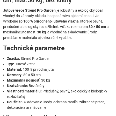
cm, max.30 kg, bez šnúry
Jutové vrece Strend Pro Garden
je robustný a ekologický obal
vhodný do záhrady, skladu, hospodárstva aj domácnosti. Je
vyrobené zo
100 % prírodného jutového vlákna
, ktoré je pevné,
priedušné a biologicky rozložiteľné. Vďaka rozmerom
80 × 50 cm
a
maximálnej nosnosti
30 kg
je vhodné na skladovanie úrody,
prenášanie materiálu aj dekoračné využitie.
Technické parametre
Značka:
Strend Pro Garden
Typ:
Jutové vrece
Materiál:
100 % prírodná juta
Rozmery:
80 × 50 cm
Maximálna nosnosť:
30 kg
Uzatváranie:
Bez šnúry
Vlastnosti materiálu:
Priedušný, pevný, ekologický a biologicky
rozložiteľný
Použitie:
Skladovanie úrody, ochrana rastlín, záhradné práce,
dekorácie a aranžovanie