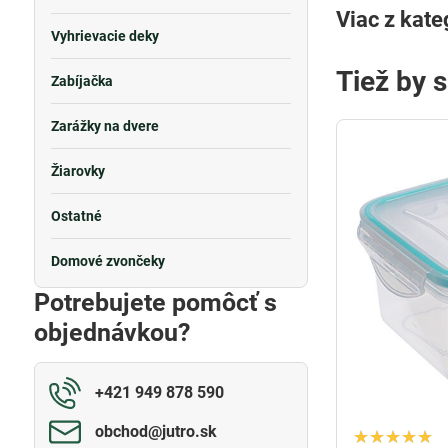
Viac z kate
Vyhrievacie deky
Tiež by 
Zabíjačka
Zarážky na dvere
Žiarovky
Ostatné
Domové zvončeky
Potrebujete pomôcť s
objednávkou?
+421 949 878 590
obchod​@jutro​.sk