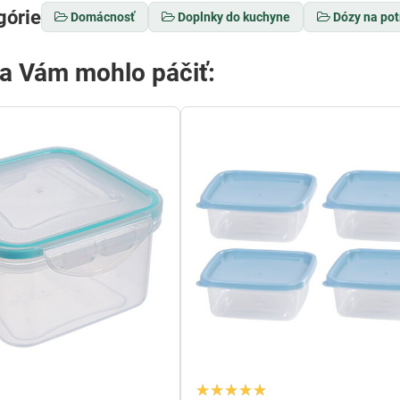
górie
Domácnosť
Doplnky do kuchyne
Dózy na pot
sa Vám mohlo páčiť: