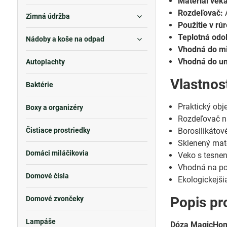
Materiál veka
Rozdeľovač:
Á
Zimná údržba
Použitie v rúr
Teplotná odo
Nádoby a koše na odpad
Vhodná do mi
Vhodná do um
Autoplachty
Vlastnos
Baktérie
Praktický obj
Boxy a organizéry
Rozdeľovač na
Čistiace prostriedky
Borosilikátov
Sklenený mate
Domáci miláčikovia
Veko s tesne
Vhodná na pou
Domové čísla
Ekologickejš
Popis pr
Domové zvončeky
Lampáše
Dóza MagicHo