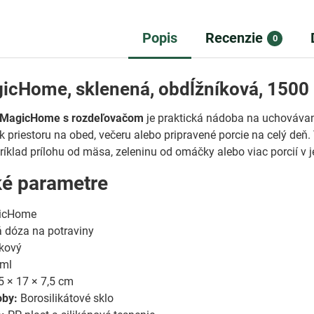
Popis
Recenzie
0
icHome, sklenená, obdĺžníková, 1500 
 MagicHome s rozdeľovačom
je praktická nádoba na uchovávan
 priestoru na obed, večeru alebo pripravené porcie na celý deň
príklad prílohu od mäsa, zeleninu od omáčky alebo viac porcií v 
ké parametre
icHome
 dóza na potraviny
kový
ml
5 × 17 × 7,5 cm
oby:
Borosilikátové sklo