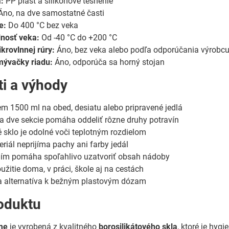
:
PP plast a silikónové tesnenie
no, na dve samostatné časti
e:
Do 400 °C bez veka
lnosť veka:
Od -40 °C do +200 °C
krovlnnej rúry:
Áno, bez veka alebo podľa odporúčania výrobc
ývačky riadu:
Áno, odporúča sa horný stojan
ti a výhody
em 1500 ml na obed, desiatu alebo pripravené jedlá
 dve sekcie pomáha oddeliť rôzne druhy potravín
é sklo je odolné voči teplotným rozdielom
riál neprijíma pachy ani farby jedál
ním pomáha spoľahlivo uzatvoriť obsah nádoby
žitie doma, v práci, škole aj na cestách
ia alternatíva k bežným plastovým dózam
oduktu
me
je vyrobená z kvalitného
borosilikátového skla
, ktoré je hyg