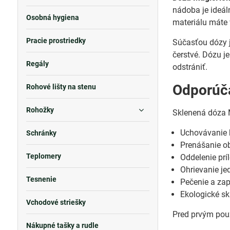
nádoba je ideál
Osobná hygiena
materiálu máte
Pracie prostriedky
Súčasťou dózy 
čerstvé. Dózu j
Regály
odstrániť.
Odporúča
Rohové lišty na stenu
Rohožky
Sklenená dóza 
Uchovávanie h
Schránky
Prenášanie ob
Teplomery
Oddelenie prí
Ohrievanie je
Tesnenie
Pečenie a zap
Ekologické sk
Vchodové striešky
Pred prvým použ
Nákupné tašky a rudle