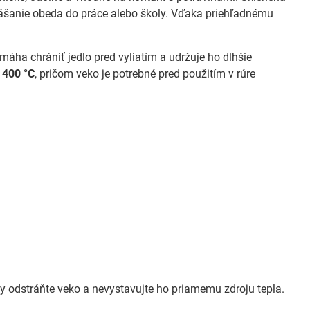
enášanie obeda do práce alebo školy. Vďaka priehľadnému
omáha chrániť jedlo pred vyliatím a udržuje ho dlhšie
o
400 °C
, pričom veko je potrebné pred použitím v rúre
 odstráňte veko a nevystavujte ho priamemu zdroju tepla.