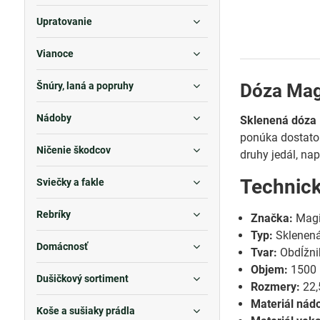
Upratovanie
Vianoce
Dóza Mag
Šnúry, laná a popruhy
Nádoby
Sklenená dóza
ponúka dostatok
Ničenie škodcov
druhy jedál, na
Technic
Sviečky a fakle
Rebríky
Značka:
Mag
Typ:
Sklenená
Domácnosť
Tvar:
Obdĺžni
Objem:
1500 
Dušičkový sortiment
Rozmery:
22,
Materiál nád
Koše a sušiaky prádla