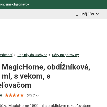
ončenie objednávok.
Môj účet
mácnosť
Doplnky do kuchyne
Dózy na potraviny
 MagicHome, obdĺžníková,
 ml, s vekom, s
eľovačom
ie
5
/
5
(
1
x)
dóza MagicHome 1500 ml s praktickým rozdeľovačom