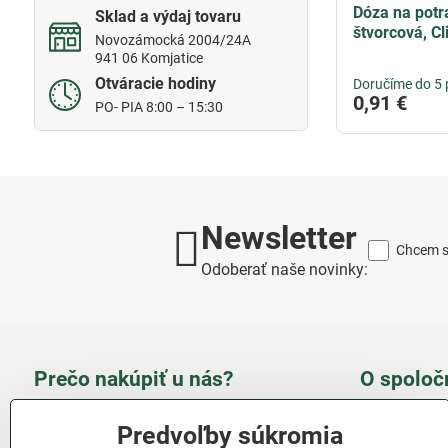
Dóza na potr
Sklad a výdaj tovaru
štvorcová, Cl
Novozámocká 2004/24A
941 06 Komjatice
Otváracie hodiny
Doručíme do 5 
0,91 €
PO- PIA 8:00 – 15:30
Newsletter
Chcem sa
Odoberať naše novinky:
Prečo nakúpiť u nás?
O spoloč
Takmer 100 % spokojných
Slove
Predvoľby súkromia
zákazníkov