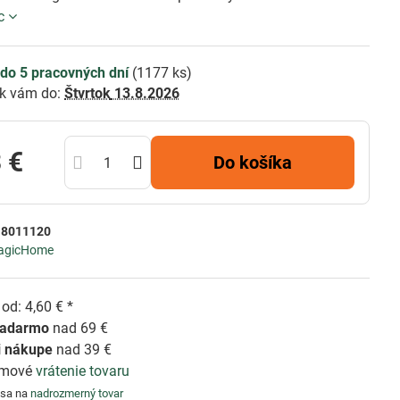
c
do 5 pracovných dní
(
1177
ks)
k vám do:
Štvrtok
13.8.2026
 €
Do košíka
:
8011120
agicHome
od: 4,60 € *
zadarmo
nad 69 €
i nákupe
nad 39 €
émové
vrátenie tovaru
 sa na
nadrozmerný tovar