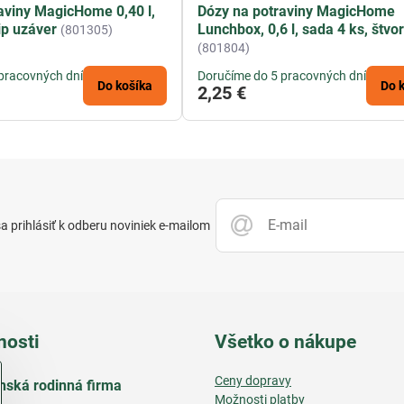
aviny MagicHome 0,40 l,
Dózy na potraviny MagicHome
ip uzáver
Lunchbox, 0,6 l, sada 4 ks, štvo
(801305)
(801804)
pracovných dní
Doručíme do 5 pracovných dní
Do košíka
Do 
2,25 €
 prihlásiť k odberu noviniek e-mailom
nosti
Všetko o nákupe
Ceny dopravy
nská rodinná firma
Možnosti platby