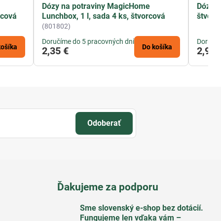
Dózy na potraviny MagicHome
Dóza n
rcová
Lunchbox, 1 l, sada 4 ks, štvorcová
štvorc
(801802)
Doručíme do 5 pracovných dní
Doručím
košíka
Do košíka
2,35 €
2,95 
Odoberať
Ďakujeme za podporu
Sme slovenský e-shop bez dotácií​.
Fungujeme len vďaka vám –