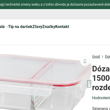
ajú technické zmeny webu a z tohto dôvodu je dočasne pozastavené dok
slá
Tip na darček
Zľavy
Značky
Kontakt
Úvod
Do
Dóza
1500
rozd
Hodnoten
Sklenená 