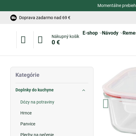
Momentálne prebieh
Doprava zadarmo nad 69 €
E-shop
Návody
Reme
Nákupný košík
0 €
Kategórie
Doplnky do kuchyne
Dózy na potraviny
Hrnce
Panvice
Plechy na pečenie