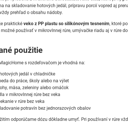
na na skladovanie hotových jedál, prípravu porcií vopred aj pr
 vždy prehľad o obsahu nádoby.
je praktické
veko z PP plastu so silikónovým tesnením
, ktoré p
e možné používať v mikrovlnnej rúre, umývačke riadu aj v rúre d
né použitie
MagicHome s rozdeľovačom je vhodná na:
otových jedál v chladničke
eda do práce, školy alebo na výlet
lohy, mäsa, zeleniny alebo omáčok
dla v mikrovlnnej rúre bez veka
ekanie v rúre bez veka
ladovanie potravín bez jednorazových obalov
itím odporúčame dózu dôkladne umyť. Pri používaní v rúre vždy