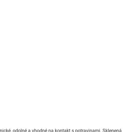
u
ienické, odolné a vhodné na kontakt s potravinami. Sklenená