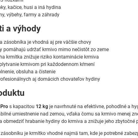
ky, kačice, husi a iná hydina
ny, výbehy, farmy a záhrady
ti a výhody
a zásobníka je vhodná aj pre väčšie chovy
ky pomáhajú udržať krmivo mimo nečistôt zo zeme
a krmítka znižuje riziko kontaminácie krmiva
 plytvanie krmivom pri každodennom kŕmení
nenie, obsluha a čistenie
rofesionálnych aj domácich chovateľov hydiny
oduktu
 Pro
s kapacitou
12 kg
je navrhnuté na efektívne, pohodlné a hy
abilné umiestnenie nad zemou, vďaka čomu sa krmivo menej zn
obmedziť hrabanie hydiny do krmiva a znižuje jeho zbytočné p
ásobníku je krmítko vhodné najmä tam, kde je potrebné zabezp