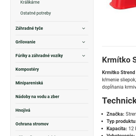
Králikárne
Ostatné potreby
Záhradné tyče
Grilovanie
Fúriky a záhradné vozíky
Krmítko S
Kompostéry
Krmítko Strend
kŕmenie sliepok
Minipareniská
dopĺňania krmiv
Nádoby na vodu a zber
Technic
Hnojivá
Značka:
Stre
Typ produktu
Ochrana stromov
Kapacita:
12 
Vyhotovenie: