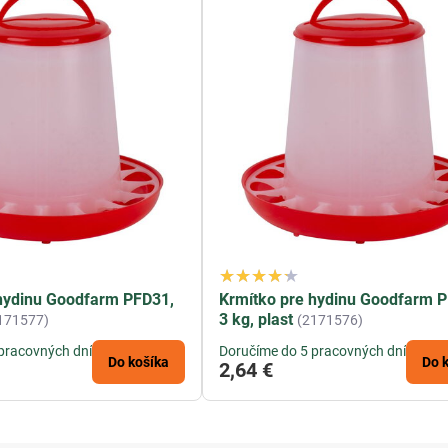
 hydinu Goodfarm PFD31,
Krmítko pre hydinu Goodfarm 
3 kg, plast
171577)
(2171576)
pracovných dní
Doručíme do 5 pracovných dní
Do košíka
Do 
2,64 €