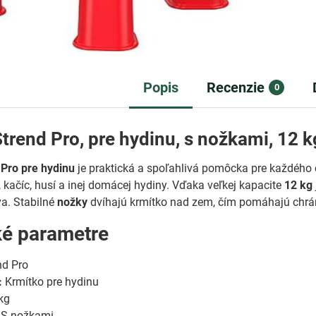
Popis
Recenzie
0
trend Pro, pre hydinu, s nožkami, 12 k
 Pro pre hydinu
je praktická a spoľahlivá pomôcka pre každého 
, kačíc, husí a inej domácej hydiny. Vďaka veľkej kapacite
12 kg
a. Stabilné
nožky
dvíhajú krmítko nad zem, čím pomáhajú chrán
ké parametre
nd Pro
:
Krmítko pre hydinu
kg
S nožkami