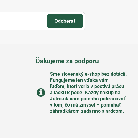
Odoberať
Ďakujeme za podporu
Sme slovenský e-shop bez dotácií​.
Fungujeme len vďaka vám –
ľuďom, ktorí veria v poctivú prácu
a lásku k pôde​. Každý nákup na
Jutro​.sk nám pomáha pokračovať
v tom, čo má zmysel – pomáhať
záhradkárom zadarmo a srdcom​.