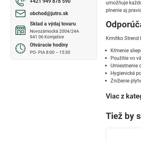
+421 949 878 590
umožňuje každo
plnenie aj pravi
obchod​@jutro​.sk
Odporúča
Sklad a výdaj tovaru
Novozámocká 2004/24A
941 06 Komjatice
Krmítko Strend 
Otváracie hodiny
Kŕmenie sliep
PO- PIA 8:00 – 15:30
Použitie vo v
Umiestnenie d
Hygienické p
Zníženie ply
Viac z kate
Tiež by 