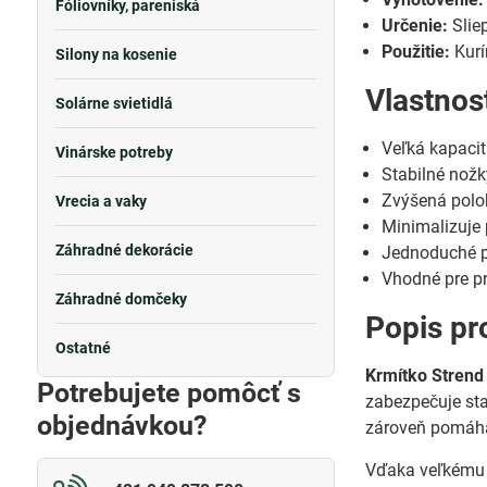
Fóliovníky, pareniská
Určenie:
Sliep
Použitie:
Kurí
Silony na kosenie
Vlastnos
Solárne svietidlá
Veľká kapacit
Vinárske potreby
Stabilné nož
Zvýšená poloh
Vrecia a vaky
Minimalizuje
Záhradné dekorácie
Jednoduché pl
Vhodné pre p
Záhradné domčeky
Popis pr
Ostatné
Krmítko Strend
Potrebujete pomôcť s
zabezpečuje st
objednávkou?
zároveň pomáha 
Vďaka veľkému z