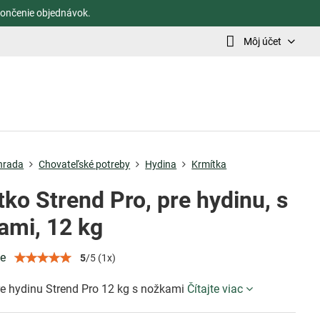
ončenie objednávok.
Môj účet
hrada
Chovateľské potreby
Hydina
Krmítka
ko Strend Pro, pre hydinu, s
ami, 12 kg
ie
5
/
5
(
1
x)
re hydinu Strend Pro 12 kg s nožkami
Čítajte viac