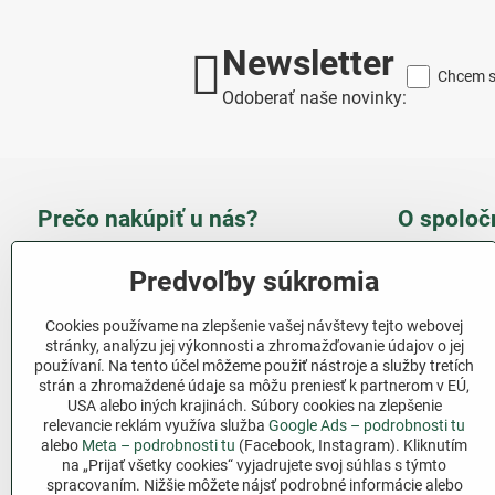
Newsletter
Chcem sa
Odoberať naše novinky:
Prečo nakúpiť u nás?
O spoloč
Takmer 100 % spokojných
Slove
Predvoľby súkromia
zákazníkov
obcho
Cookies používame na zlepšenie vašej návštevy tejto webovej
Nízka cena produktov - ušetríte
stránky, analýzu jej výkonnosti a zhromažďovanie údajov o jej
používaní. Na tento účel môžeme použiť nástroje a služby tretích
Ďalši
strán a zhromaždené údaje sa môžu preniesť k partnerom v EÚ,
Rýchla komunikácia - mail
USA alebo iných krajinách. Súbory cookies na zlepšenie
relevancie reklám využíva služba
Google Ads – podrobnosti tu
Sledujte 
Pri nákupe nad 69 € doprava
alebo
Meta – podrobnosti tu
(Facebook, Instagram). Kliknutím
zadarmo
na „Prijať všetky cookies“ vyjadrujete svoj súhlas s týmto
Facebook
spracovaním. Nižšie môžete nájsť podrobné informácie alebo