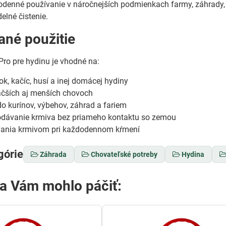
denné používanie v náročnejších podmienkach farmy, záhrady, 
delné čistenie.
né použitie
Pro pre hydinu je vhodné na:
ok, kačíc, husí a inej domácej hydiny
äčších aj menších chovoch
o kurínov, výbehov, záhrad a fariem
odávanie krmiva bez priameho kontaktu so zemou
tvania krmivom pri každodennom kŕmení
górie
Záhrada
Chovateľské potreby
Hydina
sa Vám mohlo páčiť: