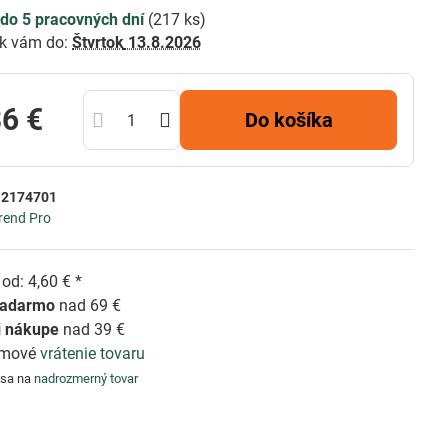
do 5 pracovných dní
(
217
ks)
k vám do:
Štvrtok
13.8.2026
36 €
Do košíka
:
2174701
rend Pro
od: 4,60 € *
zadarmo
nad 69 €
i nákupe
nad 39 €
émové
vrátenie tovaru
 sa na
nadrozmerný tovar