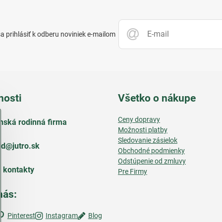
 prihlásiť k odberu noviniek e-mailom
nosti
Všetko o nákupe
Ceny dopravy
nská rodinná firma
Možnosti platby
Sledovanie zásielok
d​@jutro​.sk
Obchodné podmienky
Odstúpenie od zmluvy
e kontakty
Pre Firmy
nás:
Pinterest
Instagram
Blog