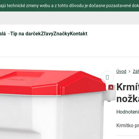
ajú technické zmeny webu a z tohto dôvodu je dočasne pozastavené dok
slá
Tip na darček
Zľavy
Značky
Kontakt
Úvod
Zá
Krmít
nožk
Hodnoten
Krmítko p