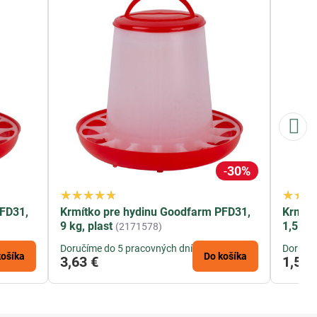
30%
PFD31,
Krmítko pre hydinu Goodfarm PFD31,
Krmítk
9 kg, plast
1,5 kg,
(2171578)
Doručíme do 5 pracovných dní
Doručím
košíka
Do košíka
3,63 €
1,50 