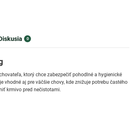
Diskusia
0
g
chovateľa, ktorý chce zabezpečiť pohodlné a hygienické
je vhodné aj pre väčšie chovy, kde znižuje potrebu častého
iť krmivo pred nečistotami.