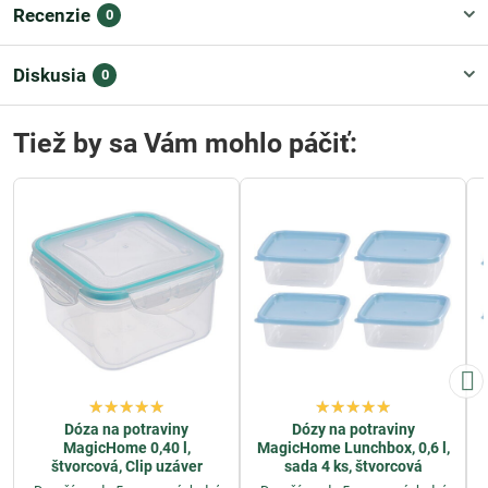
Recenzie
0
Diskusia
0
Tiež by sa Vám mohlo páčiť:
Dóza na potraviny
Dózy na potraviny
MagicHome 0,40 l,
MagicHome Lunchbox, 0,6 l,
štvorcová, Clip uzáver
sada 4 ks, štvorcová