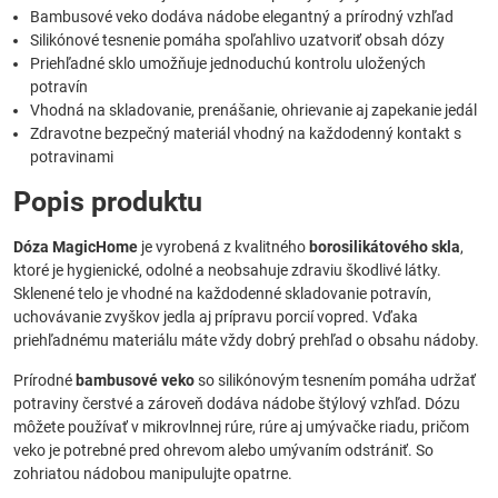
Bambusové veko dodáva nádobe elegantný a prírodný vzhľad
Silikónové tesnenie pomáha spoľahlivo uzatvoriť obsah dózy
Priehľadné sklo umožňuje jednoduchú kontrolu uložených
potravín
Vhodná na skladovanie, prenášanie, ohrievanie aj zapekanie jedál
Zdravotne bezpečný materiál vhodný na každodenný kontakt s
potravinami
Popis produktu
Dóza MagicHome
je vyrobená z kvalitného
borosilikátového skla
,
ktoré je hygienické, odolné a neobsahuje zdraviu škodlivé látky.
Sklenené telo je vhodné na každodenné skladovanie potravín,
uchovávanie zvyškov jedla aj prípravu porcií vopred. Vďaka
priehľadnému materiálu máte vždy dobrý prehľad o obsahu nádoby.
Prírodné
bambusové veko
so silikónovým tesnením pomáha udržať
potraviny čerstvé a zároveň dodáva nádobe štýlový vzhľad. Dózu
môžete používať v mikrovlnnej rúre, rúre aj umývačke riadu, pričom
veko je potrebné pred ohrevom alebo umývaním odstrániť. So
zohriatou nádobou manipulujte opatrne.