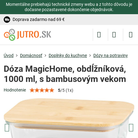
Momentálne prebiehajú technické zmeny webu a z tohto dôvodu je
dočasne pozastavené dokončenie objednávok.
Doprava zadarmo nad 69 €
Úvod
Domácnosť
Doplnky do kuchyne
Dózy na potraviny
Dóza MagicHome, obdĺžníková,
1000 ml, s bambusovým vekom
Hodnotenie
5
/
5
(
1
x)