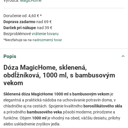
Výrobca:
MagicHome
Doručenie od: 4,60 € *
Doprava zadarmo
nad 69 €
Darček pri nákupe
nad 39 €
Bezproblémové
vrátenie tovaru
*Nevzťahuje sa na
nadrozmerný tovar
Popis
Dóza MagicHome, sklenená,
obdĺžníková, 1000 ml, s bambusovým
vekom
Sklenená dóza MagicHome 1000 ml s bambusovým vekom
je
elegantná a praktická nádoba na uchovávanie potravín doma, v
chladničke aj na cestách. Spojenie kvalitného
borosilikátového skla
a prírodného
bambusového veka
pôsobí moderne, prirodzene a
funkčne. Objem
1000 ml
je vhodný na obed, väčšiu desiatu, prílohy
alebo uskladnenie zvyškov jedla.