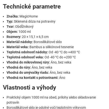
Technické parametre
Značka:
MagicHome
Typ:
Sklenená dóza na potraviny
Tvar:
Obdĺžnikový
Objem:
1000 ml
Rozmery:
20 × 15,1 × 6,5 cm
Materiál nádoby:
Borosilikátové sklo
Materiál veka:
Bambus a silikónové tesnenie
Teplotná odolnosť nádoby:
Od -40 °C do +400 °C
Teplotná odolnosť veka:
Od -40 °C do +200 °C
Vhodná do mikrovlnnej rúry:
Áno, bez veka
Vhodná do rúry:
Áno, bez veka
Vhodná do umývačky riadu:
Áno, bez veka
Vhodná na kontakt s potravinami:
Áno
Vlastnosti a výhody
Praktický objem 1000 ml na obed, prílohy alebo skladovanie
potravín
Borosilikátové sklo je odolné voči teplotným výkyvom