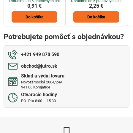
Doručíme do 5 pracovných dní
Doručíme do 5 pracovných dní
0,91 €
2,25 €
Do košíka
Do košíka
Potrebujete pomôcť s objednávkou?
+421 949 878 590
obchod​@jutro​.sk
Sklad a výdaj tovaru
Novozámocká 2004/24A
941 06 Komjatice
Otváracie hodiny
PO- PIA 8:00 – 15:30