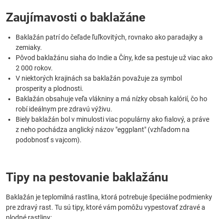
Zaujímavosti o baklažáne
Baklažán patrí do čeľade ľuľkovitých, rovnako ako paradajky a
zemiaky.
Pôvod baklažánu siaha do Indie a Číny, kde sa pestuje už viac ako
2 000 rokov.
V niektorých krajinách sa baklažán považuje za symbol
prosperity a plodnosti.
Baklažán obsahuje veľa vlákniny a má nízky obsah kalórií, čo ho
robí ideálnym pre zdravú výživu.
Biely baklažán bol v minulosti viac populárny ako fialový, a práve
z neho pochádza anglický názov "eggplant" (vzhľadom na
podobnosť s vajcom).
Tipy na pestovanie baklažánu
Baklažán je teplomilná rastlina, ktorá potrebuje špeciálne podmienky
pre zdravý rast. Tu sú tipy, ktoré vám pomôžu vypestovať zdravé a
plodné rastliny: