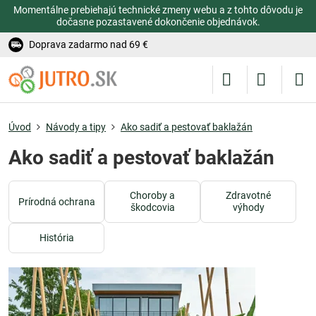
Momentálne prebiehajú technické zmeny webu a z tohto dôvodu je
dočasne pozastavené dokončenie objednávok.
Doprava zadarmo nad 69 €
Úvod
Návody a tipy
Ako sadiť a pestovať baklažán
Ako sadiť a pestovať baklažán
Choroby a
Zdravotné
Prírodná ochrana
škodcovia
výhody
História