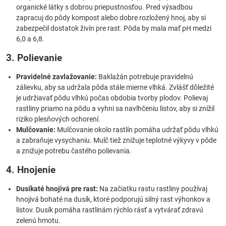
organické látky s dobrou priepustnosťou. Pred výsadbou
zapracuj do pôdy kompost alebo dobre rozložený hnoj, aby si
zabezpečil dostatok živín pre rast. Pôda by mala mať pH medzi
6,0 a 6,8.
3. Polievanie
Pravidelné zavlažovanie:
Baklažán potrebuje pravidelnú
zálievku, aby sa udržala pôda stále mierne vlhká. Zvlášť dôležité
je udržiavať pôdu vlhkú počas obdobia tvorby plodov. Polievaj
rastliny priamo na pôdu a vyhni sa navlhčeniu listov, aby si znížil
riziko plesňových ochorení.
Mulčovanie:
Mulčovanie okolo rastlín pomáha udržať pôdu vlhkú
a zabraňuje vysychaniu. Mulč tiež znižuje teplotné výkyvy v pôde
a znižuje potrebu častého polievania.
4. Hnojenie
Dusíkaté hnojivá pre rast:
Na začiatku rastu rastliny používaj
hnojivá bohaté na dusík, ktoré podporujú silný rast výhonkov a
listov. Dusík pomáha rastlinám rýchlo rásť a vytvárať zdravú
zelenú hmotu.