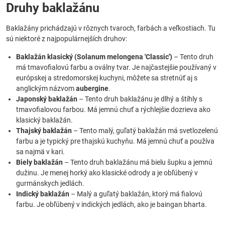
Druhy baklažánu
Baklažány prichádzajú v rôznych tvaroch, farbách a veľkostiach. Tu
sú niektoré z najpopulárnejších druhov:
Baklažán klasický (Solanum melongena 'Classic')
– Tento druh
má tmavofialovú farbu a oválny tvar. Je najčastejšie používaný v
európskej a stredomorskej kuchyni, môžete sa stretnúť aj s
anglickým názvom
aubergine
.
Japonský baklažán
– Tento druh baklažánu je dlhý a štíhly s
tmavofialovou farbou. Má jemnú chuť a rýchlejšie dozrieva ako
klasický baklažán.
Thajský baklažán
– Tento malý, guľatý baklažán má svetlozelenú
farbu a je typický pre thajskú kuchyňu. Má jemnú chuť a používa
sa najmä v kari.
Biely baklažán
– Tento druh baklažánu má bielu šupku a jemnú
dužinu. Je menej horký ako klasické odrody a je obľúbený v
gurmánskych jedlách.
Indický baklažán
– Malý a guľatý baklažán, ktorý má fialovú
farbu. Je obľúbený v indických jedlách, ako je baingan bharta.