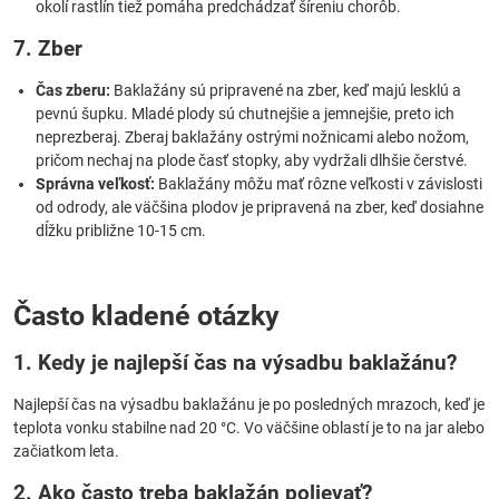
okolí rastlín tiež pomáha predchádzať šíreniu chorôb.
7. Zber
Čas zberu:
Baklažány sú pripravené na zber, keď majú lesklú a
pevnú šupku. Mladé plody sú chutnejšie a jemnejšie, preto ich
neprezberaj. Zberaj baklažány ostrými nožnicami alebo nožom,
pričom nechaj na plode časť stopky, aby vydržali dlhšie čerstvé.
Správna veľkosť:
Baklažány môžu mať rôzne veľkosti v závislosti
od odrody, ale väčšina plodov je pripravená na zber, keď dosiahne
dĺžku približne 10-15 cm.
Často kladené otázky
1. Kedy je najlepší čas na výsadbu baklažánu?
Najlepší čas na výsadbu baklažánu je po posledných mrazoch, keď je
teplota vonku stabilne nad 20 °C. Vo väčšine oblastí je to na jar alebo
začiatkom leta.
2. Ako často treba baklažán polievať?