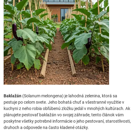
Baklažán
(Solanum melongena) je lahodná zelenina, ktorá sa
pestuje po celom svete. Jeho bohatá chuť a všestranné využitie v
kuchyni z neho robia obľúbenú zložku jedál v mnohých kultúrach. Ak
plánujete pestovať baklažán vo svojej záhrade, tento článok vám
poskytne všetky potrebné informácie o jeho pestovaní, starostlivosti,
druhoch a odpovede na často kladené otázky.