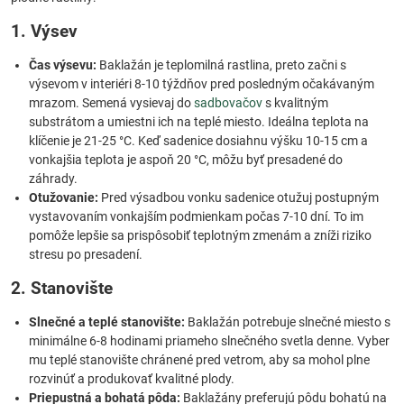
1. Výsev
Čas výsevu:
Baklažán je teplomilná rastlina, preto začni s
výsevom v interiéri 8-10 týždňov pred posledným očakávaným
mrazom. Semená vysievaj do
sadbovačov
s kvalitným
substrátom a umiestni ich na teplé miesto. Ideálna teplota na
klíčenie je 21-25 °C. Keď sadenice dosiahnu výšku 10-15 cm a
vonkajšia teplota je aspoň 20 °C, môžu byť presadené do
záhrady.
Otužovanie:
Pred výsadbou vonku sadenice otužuj postupným
vystavovaním vonkajším podmienkam počas 7-10 dní. To im
pomôže lepšie sa prispôsobiť teplotným zmenám a zníži riziko
stresu po presadení.
2. Stanovište
Slnečné a teplé stanovište:
Baklažán potrebuje slnečné miesto s
minimálne 6-8 hodinami priameho slnečného svetla denne. Vyber
mu teplé stanovište chránené pred vetrom, aby sa mohol plne
rozvinúť a produkovať kvalitné plody.
Priepustná a bohatá pôda:
Baklažány preferujú pôdu bohatú na