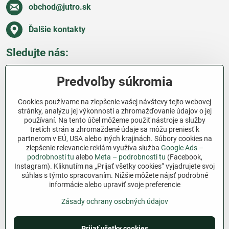
obchod​@jutro​.sk
Ďalšie kontakty
Sledujte nás:
Facebook
Pinterest
Instagram
Blog
Predvoľby súkromia
Všetko o nákupe
Cookies používame na zlepšenie vašej návštevy tejto webovej
stránky, analýzu jej výkonnosti a zhromažďovanie údajov o jej
používaní. Na tento účel môžeme použiť nástroje a služby
Ďakujeme za podporu
tretích strán a zhromaždené údaje sa môžu preniesť k
partnerom v EÚ, USA alebo iných krajinách. Súbory cookies na
Sme slovenský e-shop bez dotácií​. Fungujeme len
zlepšenie relevancie reklám využíva služba
Google Ads –
vďaka vám – ľuďom, ktorí veria v poctivú prácu a
podrobnosti tu
alebo
Meta – podrobnosti tu
(Facebook,
lásku k pôde​. Každý nákup na Jutro​.sk nám pomáha
Instagram). Kliknutím na „Prijať všetky cookies“ vyjadrujete svoj
súhlas s týmto spracovaním. Nižšie môžete nájsť podrobné
pokračovať v tom, čo má zmysel – pomáhať
informácie alebo upraviť svoje preferencie
záhradkárom zadarmo a srdcom​.
Zásady ochrany osobných údajov
©
2026
Copyright
Predvoľby súkromia
Zásady ochrany osobných údajov
Prijať všetky cookies