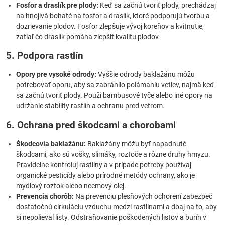
Fosfor a draslík pre plody:
Keď sa začnú tvoriť plody, prechádzaj
na hnojivá bohaté na fosfor a draslík, ktoré podporujú tvorbu a
dozrievanie plodov. Fosfor zlepšuje vývoj koreňov a kvitnutie,
zatiaľ čo draslík pomáha zlepšiť kvalitu plodov.
5. Podpora rastlín
Opory pre vysoké odrody:
Vyššie odrody baklažánu môžu
potrebovať oporu, aby sa zabránilo polámaniu vetiev, najmä keď
sa začnú tvoriť plody. Použi bambusové tyče alebo iné opory na
udržanie stability rastlín a ochranu pred vetrom.
6. Ochrana pred škodcami a chorobami
Škodcovia baklažánu:
Baklažány môžu byť napadnuté
škodcami, ako sú vošky, slimáky, roztoče a rôzne druhy hmyzu.
Pravidelne kontroluj rastliny a v prípade potreby používaj
organické pesticídy alebo prírodné metódy ochrany, ako je
mydlový roztok alebo neemový olej.
Prevencia chorôb:
Na prevenciu plesňových ochorení zabezpeč
dostatočnú cirkuláciu vzduchu medzi rastlinami a dbaj na to, aby
si nepolieval listy. Odstraňovanie poškodených listov a burín v