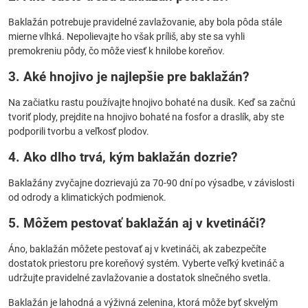
Baklažán potrebuje pravidelné zavlažovanie, aby bola pôda stále
mierne vlhká. Nepolievajte ho však príliš, aby ste sa vyhli
premokreniu pôdy, čo môže viesť k hnilobe koreňov.
3. Aké hnojivo je najlepšie pre baklažán?
Na začiatku rastu používajte hnojivo bohaté na dusík. Keď sa začnú
tvoriť plody, prejdite na hnojivo bohaté na fosfor a draslík, aby ste
podporili tvorbu a veľkosť plodov.
4. Ako dlho trvá, kým baklažán dozrie?
Baklažány zvyčajne dozrievajú za 70-90 dní po výsadbe, v závislosti
od odrody a klimatických podmienok.
5. Môžem pestovať baklažán aj v kvetináči?
Áno, baklažán môžete pestovať aj v kvetináči, ak zabezpečíte
dostatok priestoru pre koreňový systém. Vyberte veľký kvetináč a
udržujte pravidelné zavlažovanie a dostatok slnečného svetla.
Baklažán je lahodná a výživná zelenina, ktorá môže byť skvelým