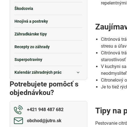
repelentnými
Škodcovia
Hnojivá a postreky
Zaujímav
Záhradkárske tipy
Citrónová tr
stresu a úľav
Recepty zo záhrady
Citrónová tr
starostlivosť
Superpotraviny
V kuchyni sa
Kalendár záhradných prác
neodmysliteľ
Citronelový o
Potrebujete pomôcť s
Je to tiež r
objednávkou?
Tipy na 
+421 948 487 682
obchod​@jutro​.sk
Pestovanie citr