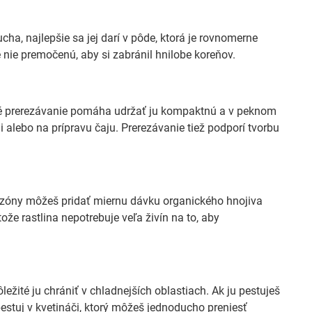
ha, najlepšie sa jej darí v pôde, ktorá je rovnomerne
e nie premočenú, aby si zabránil hnilobe koreňov.
elné prerezávanie pomáha udržať ju kompaktnú a v peknom
 alebo na prípravu čaju. Prerezávanie tiež podporí tvorbu
sezóny môžeš pridať miernu dávku organického hnojiva
že rastlina nepotrebuje veľa živín na to, aby
ležité ju chrániť v chladnejších oblastiach. Ak ju pestuješ
pestuj v kvetináči, ktorý môžeš jednoducho preniesť