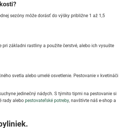
ľkosti?
ednej sezóny môže dorásť do výšky približne 1 až 1,5
pri základni rastliny a použite čerstvé, alebo ich vysušte
ečného svetla alebo umelé osvetlenie. Pestovanie v kvetináči
j kuchyne jedinečný nádych. S týmito tipmi na pestovanie si
né rady alebo
pestovateľské potreby
, navštívte náš e-shop a
byliniek.