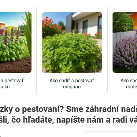
 a pestovať
Ako sadiť a pestovať
Ako sad
alku
oregano
mate
? Sme záhradní nadšenci a radi vám poradíme! Ak
šli, čo hľadáte, napíšte nám a rad