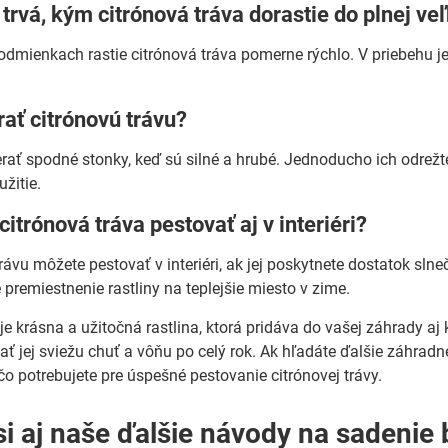
 trvá, kým citrónová tráva dorastie do plnej ve
odmienkach rastie citrónová tráva pomerne rýchlo. V priebehu j
rať citrónovú trávu?
erať spodné stonky, keď sú silné a hrubé. Jednoducho ich odrežte 
žitie.
citrónová tráva pestovať aj v interiéri?
rávu môžete pestovať v interiéri, ak jej poskytnete dostatok sln
premiestnenie rastliny na teplejšie miesto v zime.
 je krásna a užitočná rastlina, ktorá pridáva do vašej záhrady a
ť jej sviežu chuť a vôňu po celý rok. Ak hľadáte ďalšie záhrad
čo potrebujete pre úspešné pestovanie citrónovej trávy.
si aj naše ďalšie návody na sadenie 