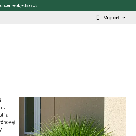
ončenie objednávok.
Môj účet
á
á v
tí a
rónovej
y.