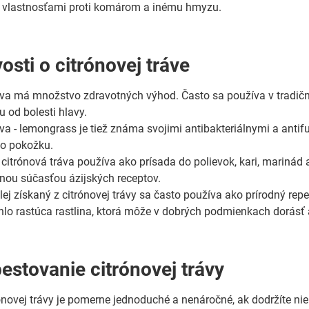
 vlastnosťami proti komárom a inému hmyzu.
osti o citrónovej tráve
áva má množstvo zdravotných výhod. Často sa používa v tradične
u od bolesti hlavy.
áva - lemongrass je tiež známa svojimi antibakteriálnymi a anti
 o pokožku.
 citrónová tráva používa ako prísada do polievok, kari, marinád 
nou súčasťou ázijských receptov.
lej získaný z citrónovej trávy sa často používa ako prírodný rep
ýchlo rastúca rastlina, ktorá môže v dobrých podmienkach dorásť 
pestovanie citrónovej trávy
ónovej trávy je pomerne jednoduché a nenáročné, ak dodržíte niek