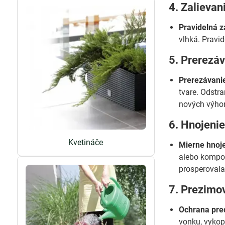
4. Zalievan
Pravidelná z
vlhká. Pravid
5. Prerezáv
Prerezávanie
tvare. Odstr
nových výho
6. Hnojeni
Kvetináče
Mierne hnoje
alebo kompost
prosperovala
7. Prezimo
Ochrana pre
vonku, vykop 