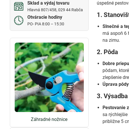
Sklad a výdaj tovaru
úspešné pestova
Hlavná 807/458, 029 44 Rabča
1. Stanoviš
Otváracie hodiny
PO- PIA 8:00 – 15:30
Slnečné a te
má aspoň 6 h
na zimu.
2. Pôda
Dobre priep
pôdam, ktoré
zlepšenie dr
Úprava pôdy
3. Výsadba
Pestovanie 
sa rýchlejšie
Záhradné nožnice
približne 5 c