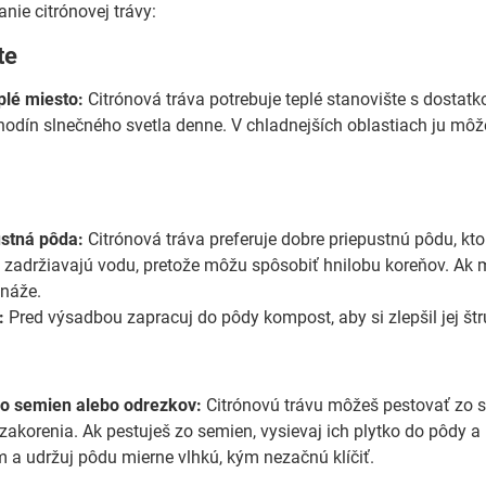
nie citrónovej trávy:
te
plé miesto:
Citrónová tráva potrebuje teplé stanovište s dostat
odín slnečného svetla denne. V chladnejších oblastiach ju môžeš
ustná pôda:
Citrónová tráva preferuje dobre priepustnú pôdu, kt
 zadržiavajú vodu, pretože môžu spôsobiť hnilobu koreňov. Ak má
enáže.
:
Pred výsadbou zapracuj do pôdy kompost, aby si zlepšil jej štru
zo semien alebo odrezkov:
Citrónovú trávu môžeš pestovať zo se
 zakorenia. Ak pestuješ zo semien, vysievaj ich plytko do pôdy 
m a udržuj pôdu mierne vlhkú, kým nezačnú klíčiť.