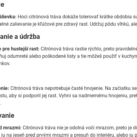
ie
álievka:
Hoci citrónová tráva dokáže tolerovať krátke obdobia suc
elné zalievanie je kľúčové pre zdravý rast. Udržuj pôdu vlhkú, al
anie a údržba
 pre hustejší rast:
Citrónová tráva rastie rýchlo, preto pravid
aňuj odumreté alebo poškodené listy a tie môžeš použiť v kuchyni
nkov.
e
nie:
Citrónová tráva nepotrebuje časté hnojenie. Na začiatku 
u, aby si podporil jej rast. Vyhni sa nadmernému hnojeniu, preto
.
vanie
d mrazmi:
Citrónová tráva nie je odolná voči mrazom, preto je dô
ju na jeseň pred prvými mrazmi a presuň do interiéru, alebo ju 