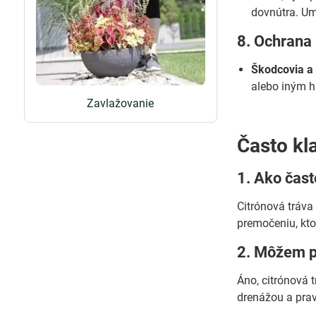
dovnútra. Umi
8. Ochrana
Škodcovia a
alebo iným h
Zavlažovanie
Často kl
1. Ako čast
Citrónová tráva
premočeniu, kto
2. Môžem pe
Áno, citrónová 
drenážou a pra