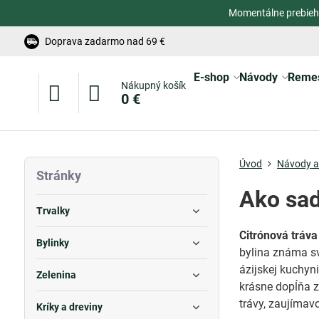
Momentálne prebieh
Doprava zadarmo nad 69 €
E-shop
Návody
Reme
Nákupný košík
0 €
Úvod
Návody a 
Stránky
Ako sad
Trvalky
Citrónová tráva
Bylinky
bylina známa sv
ázijskej kuchyn
Zelenina
krásne dopĺňa z
trávy, zaujímavo
Kríky a dreviny