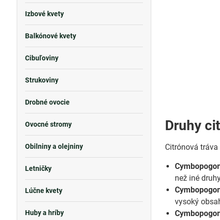
Izbové kvety
Balkónové kvety
Cibuľoviny
Strukoviny
Drobné ovocie
Druhy ci
Ovocné stromy
Obilniny a olejniny
Citrónová tráva
Cymbopogon 
Letničky
než iné druhy
Cymbopogon
Lúčne kvety
vysoký obsah
Huby a hríby
Cymbopogon