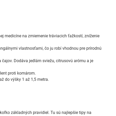
j medicíne na zmiernenie tráviacich ťažkostí, zníženie
fungálnymi vlastnosťami, čo ju robí vhodnou pre prírodnú
a čajov. Dodáva jedlám sviežu, citrusovú arómu a je
elent proti komárom.
až do výšky 1 až 1,5 metra.
oľko základných pravidiel. Tu sú najlepšie tipy na