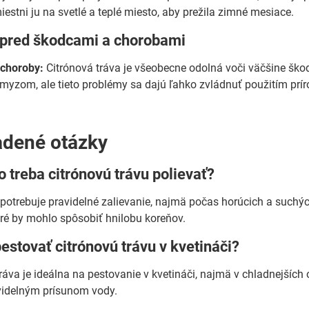
estni ju na svetlé a teplé miesto, aby prežila zimné mesiace.
 pred škodcami a chorobami
 choroby:
Citrónová tráva je všeobecne odolná voči väčšine ško
myzom, ale tieto problémy sa dajú ľahko zvládnuť použitím prí
adené otázky
o treba citrónovú trávu polievať?
 potrebuje pravidelné zalievanie, najmä počas horúcich a suchýc
ré by mohlo spôsobiť hnilobu koreňov.
stovať citrónovú trávu v kvetináči?
tráva je ideálna na pestovanie v kvetináči, najmä v chladnejšíc
videlným prísunom vody.