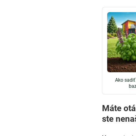
Ako sadiť
baz
Máte otázky o pestovaní
ste nena