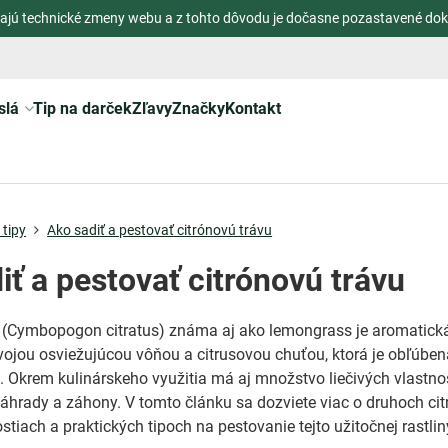
ajú technické zmeny webu a z tohto dôvodu je dočasne pozastavené dok
slá
Tip na darček
Zľavy
Značky
Kontakt
tipy
Ako sadiť a pestovať citrónovú trávu
iť a pestovať citrónovú trávu
(Cymbopogon citratus) známa aj ako lemongrass je aromatick
ojou osviežujúcou vôňou a citrusovou chuťou, ktorá je obľúben
i. Okrem kulinárskeho využitia má aj množstvo liečivých vlastnos
áhrady a záhony. V tomto článku sa dozviete viac o druhoch cit
stiach a praktických tipoch na pestovanie tejto užitočnej rastlin