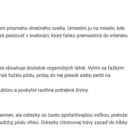
kom priameho slnečného svetla. Umiestni ju na miesto, kde
 pestovať v kvetináči, ktorý ľahko premiestniš do interiéru
orá obsahuje dostatok organických látok. Vyhni sa ťažkým
š ťažšiu pôdu, pridaj do nej piesok alebo perlit na
ktúru a poskytol rastline potrebné živiny.
mien, ale odrezky sú často spoľahlivejšou voľbou, pretože
a udržuj pôdu vlhkú. Odrezky citrónovej trávy zasaď do hĺbky