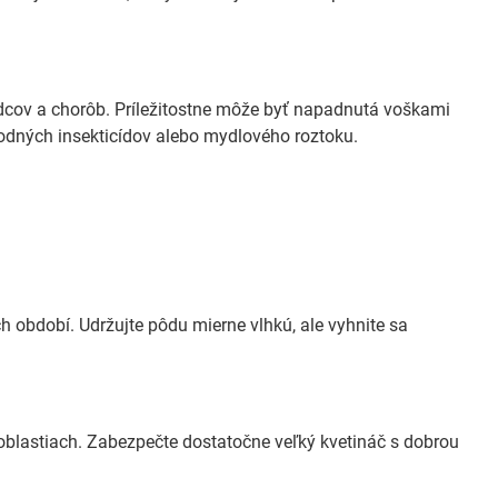
dcov a chorôb. Príležitostne môže byť napadnutá voškami
rodných insekticídov alebo mydlového roztoku.
h období. Udržujte pôdu mierne vlhkú, ale vyhnite sa
h oblastiach. Zabezpečte dostatočne veľký kvetináč s dobrou