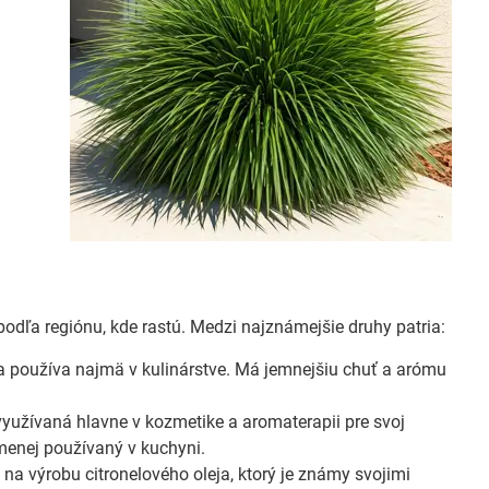
podľa regiónu, kde rastú. Medzi najznámejšie druhy patria:
 sa používa najmä v kulinárstve. Má jemnejšiu chuť a arómu
využívaná hlavne v kozmetike a aromaterapii pre svoj
menej používaný v kuchyni.
na výrobu citronelového oleja, ktorý je známy svojimi