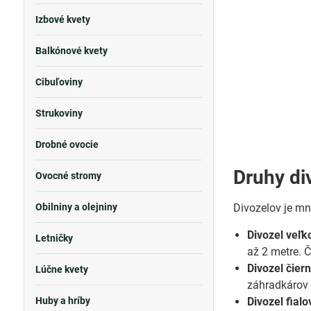
Izbové kvety
Balkónové kvety
Cibuľoviny
Strukoviny
Drobné ovocie
Druhy di
Ovocné stromy
Obilniny a olejniny
Divozelov je mn
Divozel veľ
Letničky
až 2 metre. Č
Divozel čie
Lúčne kvety
záhradkárov 
Huby a hríby
Divozel fia