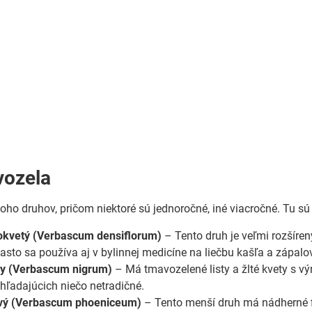
vozela
oho druhov, pričom niektoré sú jednoročné, iné viacročné. Tu sú
kokvetý (Verbascum densiflorum)
– Tento druh je veľmi rozšíren
asto sa používa aj v bylinnej medicíne na liečbu kašľa a zápalo
rny (Verbascum nigrum)
– Má tmavozelené listy a žlté kvety s vý
hľadajúcich niečo netradičné.
lový (Verbascum phoeniceum)
– Tento menší druh má nádherné fi