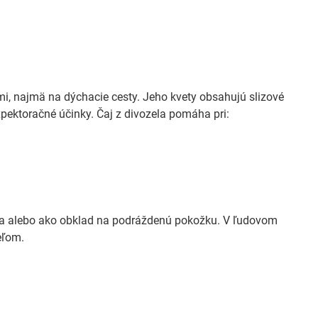
mi, najmä na dýchacie cesty. Jeho kvety obsahujú slizové
expektoračné účinky. Čaj z divozela pomáha pri:
rdla alebo ako obklad na podráždenú pokožku. V ľudovom
eľom.