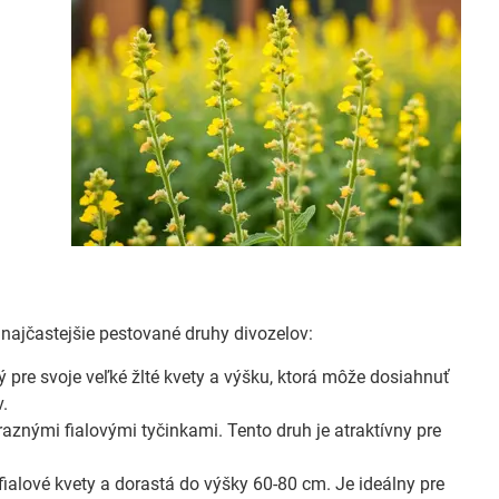
 najčastejšie pestované druhy divozelov:
ý pre svoje veľké žlté kvety a výšku, ktorá môže dosiahnuť
v.
raznými fialovými tyčinkami. Tento druh je atraktívny pre
alové kvety a dorastá do výšky 60-80 cm. Je ideálny pre