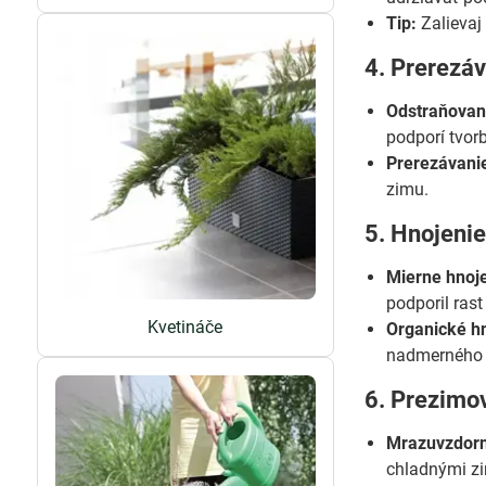
Tip:
Zalievaj
4. Prerezá
Odstraňovani
podporí tvor
Prerezávanie
zimu.
5. Hnojeni
Mierne hnoje
podporil rast
Kvetináče
Organické hn
nadmerného 
6. Prezimo
Mrazuvzdorn
chladnými zi