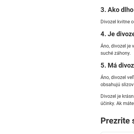
3. Ako dlho
Divozel kvitne 
4. Je divoz
Áno, divozel je 
suché záhony.
5. Má divoz
Áno, divozel ve
obsahujú slizov
Divozel je krásn
účinky. Ak máte
Prezrite 