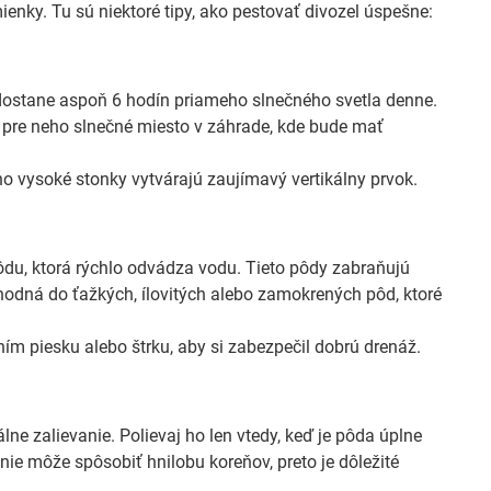
enky. Tu sú niektoré tipy, ako pestovať divozel úspešne:
e dostane aspoň 6 hodín priameho slnečného svetla denne.
er pre neho slnečné miesto v záhrade, kde bude mať
o vysoké stonky vytvárajú zaujímavý vertikálny prvok.
ôdu, ktorá rýchlo odvádza vodu. Tieto pôdy zabraňujú
hodná do ťažkých, ílovitých alebo zamokrených pôd, ktoré
ním piesku alebo štrku, aby si zabezpečil dobrú drenáž.
ne zalievanie. Polievaj ho len vtedy, keď je pôda úplne
e môže spôsobiť hnilobu koreňov, preto je dôležité