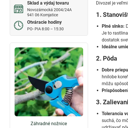
Sklad a výdaj tovaru
Divozel je veľm
Novozámocká 2004/24A
1. Stanoviš
941 06 Komjatice
Otváracie hodiny
Plné slnko:
D
PO- PIA 8:00 – 15:30
Je to rastlin
dostatok sve
Ideálne umie
2. Pôda
Dobre priepu
hnilobe kore
môžu spôsob
Prispôsoben
3. Zalievan
Tolerancia v
suchá, čo mô
Záhradné nožnice
udržiavať pô