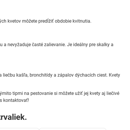
ých kvetov môžete predĺžiť obdobie kvitnutia.
hu a nevyžaduje časté zalievanie. Je ideálny pre skalky a
a liečbu kašľa, bronchitídy a zápalov dýchacích ciest. Kvety
ýmito tipmi na pestovanie si môžete užiť jej kvety aj liečivé
s kontaktovať!
rvaliek.