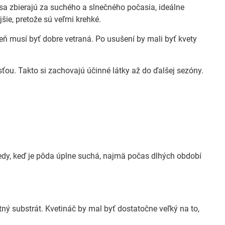
ty sa zbierajú za suchého a slnečného počasia, ideálne
jšie, pretože sú veľmi krehké.
eň musí byť dobre vetraná. Po usušení by mali byť kvety
ťou. Takto si zachovajú účinné látky až do ďalšej sezóny.
vtedy, keď je pôda úplne suchá, najmä počas dlhých období
tný substrát. Kvetináč by mal byť dostatočne veľký na to,