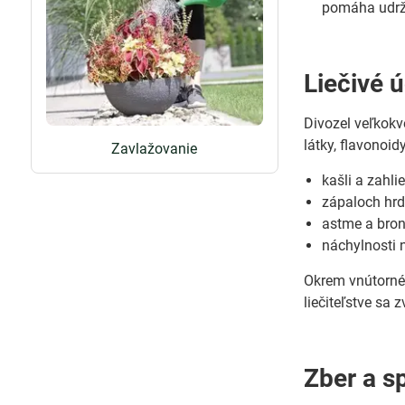
pomáha udrži
Liečivé 
Divozel veľkokv
látky, flavonoid
Zavlažovanie
kašli a zahli
zápaloch hrd
astme a bron
náchylnosti 
Okrem vnútornéh
liečiteľstve sa
Zber a s