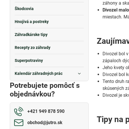
záhony a ska
Škodcovia
Divozel mal
miestach. Má 
Hnojivá a postreky
Záhradkárske tipy
Zaujímav
Recepty zo záhrady
Divozel bol v
zápaloch dýc
Superpotraviny
Jeho kvety o
Kalendár záhradných prác
Divozel bol 
Tento druh r
Potrebujete pomôcť s
skúsených z
objednávkou?
Divozel je s
+421 949 878 590
Tipy na 
obchod​@jutro​.sk