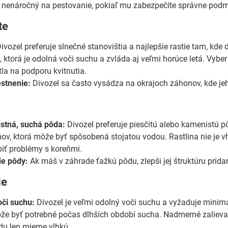
i nenáročný na pestovanie, pokiaľ mu zabezpečíte správne podmi
te
ivozel preferuje slnečné stanovištia a najlepšie rastie tam, kd
a, ktorá je odolná voči suchu a zvláda aj veľmi horúce letá. Vyb
tla na podporu kvitnutia.
stnenie:
Divozel sa často vysádza na okrajoch záhonov, kde jeh
stná, suchá pôda:
Divozel preferuje piesčitú alebo kamenistú p
ňov, ktorá môže byť spôsobená stojatou vodou. Rastlina nie je v
iť problémy s koreňmi.
ie pôdy:
Ak máš v záhrade ťažkú pôdu, zlepši jej štruktúru prida
ie
oči suchu:
Divozel je veľmi odolný voči suchu a vyžaduje minimál
že byť potrebné počas dlhších období sucha. Nadmerné zalievani
du len mierne vlhkú.