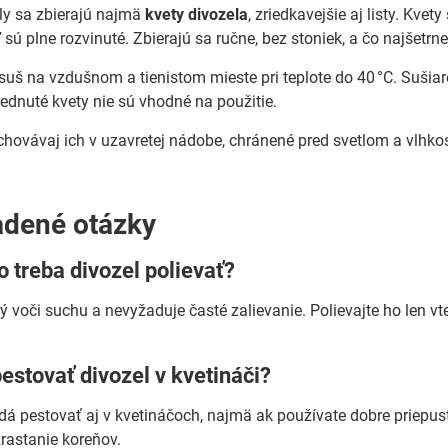
ly sa zbierajú najmä
kvety divozela
, zriedkavejšie aj listy. Kve
sú plne rozvinuté. Zbierajú sa ručne, bez stoniek, a čo najšetrne
suš na vzdušnom a tienistom mieste pri teplote do 40 °C. Sušiar
nednuté kvety nie sú vhodné na použitie.
hovávaj ich v uzavretej nádobe, chránené pred svetlom a vlhkos
adené otázky
o treba divozel polievať?
ný voči suchu a nevyžaduje časté zalievanie. Polievajte ho len 
stovať divozel v kvetináči?
 dá pestovať aj v kvetináčoch, najmä ak používate dobre priepus
rastanie koreňov.