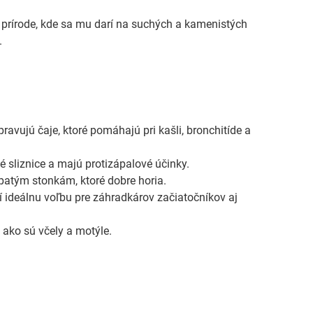
v prírode, kde sa mu darí na suchých a kamenistých
.
ipravujú čaje, ktoré pomáhajú pri kašli, bronchitíde a
é sliznice a majú protizápalové účinky.
lpatým stonkám, ktoré dobre horia.
í ideálnu voľbu pre záhradkárov začiatočníkov aj
 ako sú včely a motýle.