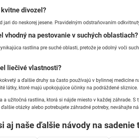
 kvitne divozel?
od jari do neskorej jesene. Pravidelným odstraňovaním odkvitnut
el vhodný na pestovanie v suchých oblastiach?
vynikajúca rastlina pre suché oblasti, pretože je odolný voči suc
el liečivé vlastnosti?
ľkokvetý a ďalšie druhy sa často používajú v bylinnej medicíne n
ité látky, ktoré majú upokojujúce účinky na podráždené sliznice.
a a užitočná rastlina, ktorá si nájde miesto v každej záhrade. S t
 ďalšie otázky alebo potrebujete záhradné potreby, neváhajte ná
si aj naše ďalšie návody na sadenie t