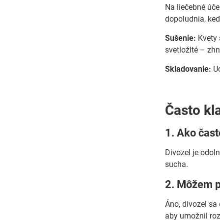
Na liečebné úče
dopoludnia, keď 
Sušenie:
Kvety 
svetložlté – zh
Skladovanie:
Uc
Často kl
1. Ako čast
Divozel je odol
sucha.
2. Môžem pe
Áno, divozel sa
aby umožnil roz