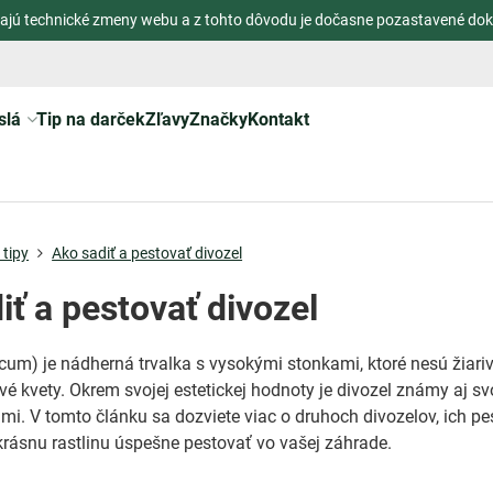
ajú technické zmeny webu a z tohto dôvodu je dočasne pozastavené dok
slá
Tip na darček
Zľavy
Značky
Kontakt
tipy
Ako sadiť a pestovať divozel
iť a pestovať divozel
um) je nádherná trvalka s vysokými stonkami, ktoré nesú žiarivo
ové kvety. Okrem svojej estetickej hodnoty je divozel známy aj sv
ami. V tomto článku sa dozviete viac o druhoch divozelov, ich pe
 krásnu rastlinu úspešne pestovať vo vašej záhrade.