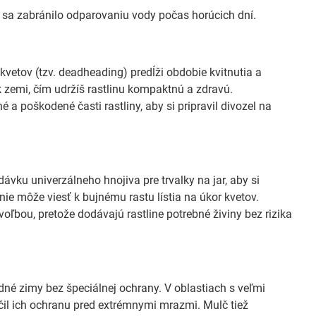
 sa zabránilo odparovaniu vody počas horúcich dní.
vetov (tzv. deadheading) predĺži obdobie kvitnutia a
 zemi, čím udržíš rastlinu kompaktnú a zdravú.
 a poškodené časti rastliny, aby si pripravil divozel na
ávku univerzálneho hnojiva pre trvalky na jar, aby si
nie môže viesť k bujnému rastu lístia na úkor kvetov.
ľbou, pretože dodávajú rastline potrebné živiny bez rizika
né zimy bez špeciálnej ochrany. V oblastiach s veľmi
il ich ochranu pred extrémnymi mrazmi. Mulč tiež