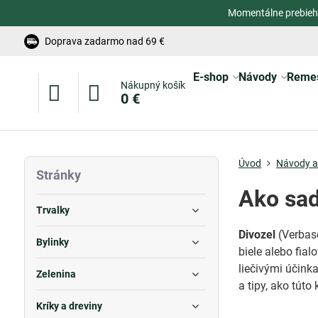
Momentálne prebieh
Doprava zadarmo nad 69 €
E-shop
Návody
Reme
Nákupný košík
0 €
Úvod
Návody a 
Stránky
Ako sad
Trvalky
Divozel
(Verbasc
Bylinky
biele alebo fial
liečivými účink
Zelenina
a tipy, ako túto
Kríky a dreviny