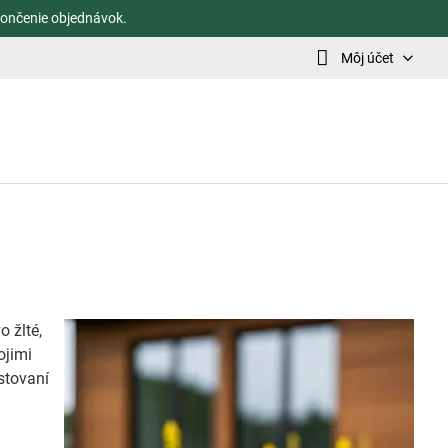
ončenie objednávok.
Môj účet
 žlté,
ojimi
stovaní