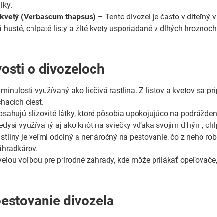
lky.
okvetý (Verbascum thapsus)
– Tento divozel je často viditeľný 
husté, chlpaté listy a žlté kvety usporiadané v dlhých hroznoch
osti o divozeloch
 minulosti využívaný ako liečivá rastlina. Z listov a kvetov sa pr
hacích ciest.
bsahujú slizovité látky, ktoré pôsobia upokojujúco na podrážden
kedysi využívaný aj ako knôt na sviečky vďaka svojim dlhým, ch
astliny je veľmi odolný a nenáročný na pestovanie, čo z neho rob
áhradkárov.
kvelou voľbou pre prírodné záhrady, kde môže prilákať opeľovače,
pestovanie divozela