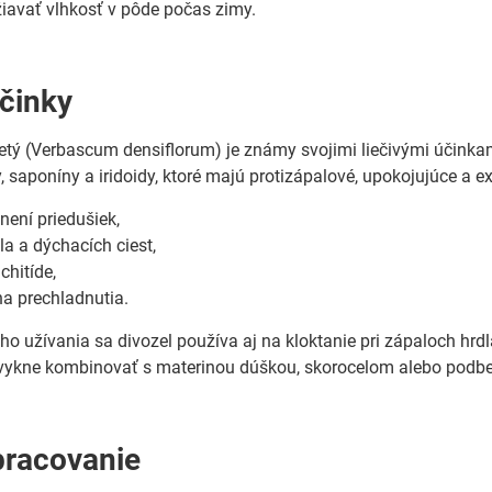
avať vlhkosť v pôde počas zimy.
účinky
etý (Verbascum densiflorum) je známy svojimi liečivými účinka
y, saponíny a iridoidy, ktoré majú protizápalové, upokojujúce a 
enení priedušiek,
la a dýchacích ciest,
chitíde,
na prechladnutia.
o užívania sa divozel používa aj na kloktanie pri zápaloch h
 zvykne kombinovať s materinou dúškou, skorocelom alebo podb
pracovanie