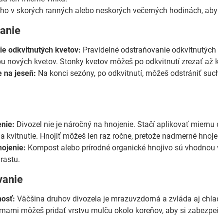
 ho v skorých ranných alebo neskorých večerných hodinách, aby
vanie
e odkvitnutých kvetov:
Pravidelné odstraňovanie odkvitnutých k
bu nových kvetov. Stonky kvetov môžeš po odkvitnutí zrezať až k
 na jeseň:
Na konci sezóny, po odkvitnutí, môžeš odstrániť suché
e
nie:
Divozel nie je náročný na hnojenie. Stačí aplikovať miernu d
 a kvitnutie. Hnojiť môžeš len raz ročne, pretože nadmerné hnoje
ojenie:
Kompost alebo prírodné organické hnojivo sú vhodnou vo
rastu.
vanie
osť:
Väčšina druhov divozela je mrazuvzdorná a zvláda aj chlad
mami môžeš pridať vrstvu mulču okolo koreňov, aby si zabezpeč